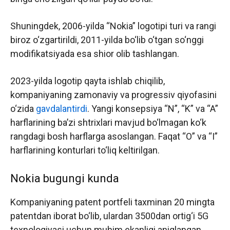
Shuningdek, 2006-yilda “Nokia” logotipi turi va rangi
biroz o‘zgartirildi, 2011-yilda bo‘lib o‘tgan so‘nggi
modifikatsiyada esa shior olib tashlangan.
2023-yilda logotip qayta ishlab chiqilib,
kompaniyaning zamonaviy va progressiv qiyofasini
o‘zida
gavdalantirdi
. Yangi konsepsiya “N”, “K” va “A”
harflarining ba’zi shtrixlari mavjud bo‘lmagan ko‘k
rangdagi bosh harflarga asoslangan. Faqat “O” va “I”
harflarining konturlari to‘liq keltirilgan.
Nokia bugungi kunda
Kompaniyaning patent portfeli taxminan 20 mingta
patentdan iborat bo‘lib, ulardan 3500dan ortig‘i 5G
texnologiyasi uchun muhim ekanligi aniqlangan.