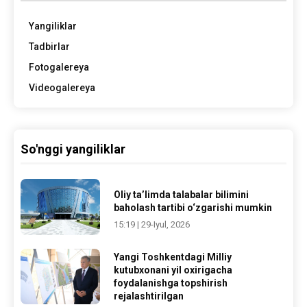
Yangiliklar
Tadbirlar
Fotogalereya
Videogalereya
So'nggi yangiliklar
Oliy ta’limda talabalar bilimini
baholash tartibi o‘zgarishi mumkin
15:19 | 29-Iyul, 2026
Yangi Toshkentdagi Milliy
kutubxonani yil oxirigacha
foydalanishga topshirish
rejalashtirilgan