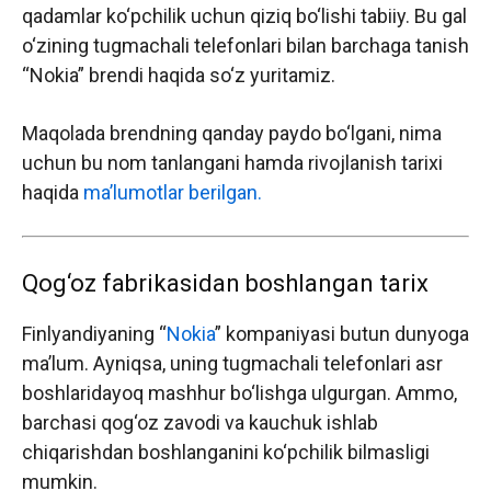
qadamlar ko‘pchilik uchun qiziq bo‘lishi tabiiy. Bu gal
o‘zining tugmachali telefonlari bilan barchaga tanish
“Nokia” brendi haqida so‘z yuritamiz.
Maqolada brendning qanday paydo bo‘lgani, nima
uchun bu nom tanlangani hamda rivojlanish tarixi
haqida
ma’lumotlar berilgan.
Qog‘oz fabrikasidan boshlangan tarix
Finlyandiyaning “
Nokia
” kompaniyasi butun dunyoga
ma’lum. Ayniqsa, uning tugmachali telefonlari asr
boshlaridayoq mashhur bo‘lishga ulgurgan. Ammo,
barchasi qog‘oz zavodi va kauchuk ishlab
chiqarishdan boshlanganini ko‘pchilik bilmasligi
mumkin.