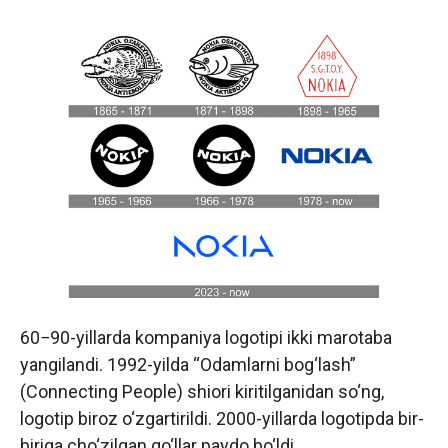
60−90-yillarda kompaniya logotipi ikki marotaba
yangilandi. 1992-yilda “Odamlarni bog‘lash”
(Connecting People) shiori kiritilganidan so‘ng,
logotip biroz o‘zgartirildi. 2000-yillarda logotipda bir-
biriga cho‘zilgan qo‘llar paydo bo‘ldi.