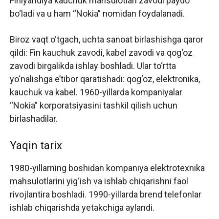
Finlyandiya kauchuk mahsulotlari zavodi paydo
bo‘ladi va u ham “Nokia” nomidan foydalanadi.
Biroz vaqt o‘tgach, uchta sanoat birlashishga qaror
qildi: Fin kauchuk zavodi, kabel zavodi va qog‘oz
zavodi birgalikda ishlay boshladi. Ular to‘rtta
yo‘nalishga e’tibor qaratishadi: qog‘oz, elektronika,
kauchuk va kabel. 1960-yillarda kompaniyalar
“Nokia” korporatsiyasini tashkil qilish uchun
birlashadilar.
Yaqin tarix
1980-yillarning boshidan kompaniya elektrotexnika
mahsulotlarini yig‘ish va ishlab chiqarishni faol
rivojlantira boshladi. 1990-yillarda brend telefonlar
ishlab chiqarishda yetakchiga aylandi.