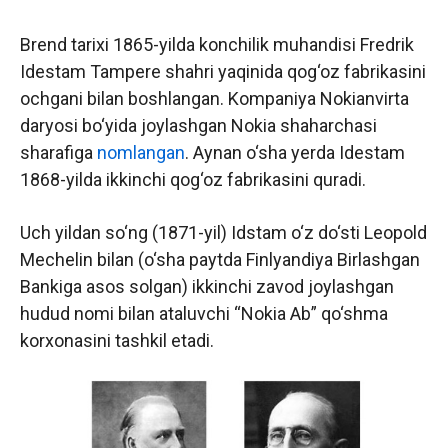
Brend tarixi 1865-yilda konchilik muhandisi Fredrik
Idestam Tampere shahri yaqinida qog‘oz fabrikasini
ochgani bilan boshlangan. Kompaniya Nokianvirta
daryosi bo‘yida joylashgan Nokia shaharchasi
sharafiga
nomlangan
. Aynan o‘sha yerda Idestam
1868-yilda ikkinchi qog‘oz fabrikasini quradi.
Uch yildan so‘ng (1871-yil) Idstam o‘z do‘sti Leopold
Mechelin bilan (o‘sha paytda Finlyandiya Birlashgan
Bankiga asos solgan) ikkinchi zavod joylashgan
hudud nomi bilan ataluvchi “Nokia Ab” qo‘shma
korxonasini tashkil etadi.