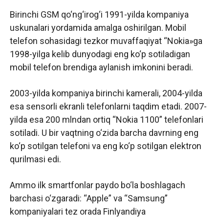
Birinchi GSM qo‘ng‘irog‘i 1991-yilda kompaniya
uskunalari yordamida amalga oshirilgan. Mobil
telefon sohasidagi tezkor muvaffaqiyat “Nokia»ga
1998-yilga kelib dunyodagi eng ko‘p sotiladigan
mobil telefon brendiga aylanish imkonini beradi.
2003-yilda kompaniya birinchi kamerali, 2004-yilda
esa sensorli ekranli telefonlarni taqdim etadi. 2007-
yilda esa 200 mlndan ortiq “Nokia 1100” telefonlari
sotiladi. U bir vaqtning o‘zida barcha davrning eng
ko‘p sotilgan telefoni va eng ko‘p sotilgan elektron
qurilmasi edi.
Ammo ilk smartfonlar paydo bo‘la boshlagach
barchasi o‘zgaradi: “Apple” va “Samsung”
kompaniyalari tez orada Finlyandiya