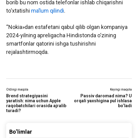
borib bu nom ostida telefonlar ishlab chiqarishni
to‘xtatishi
ma’lum qilindi
.
“Nokia»dan estafetani qabul qilib olgan kompaniya
2024-yilning apreligacha Hindistonda o‘zining
smartfonlar qatorini ishga tushirishni
rejalashtirmoqda.
Oldingi maqola
Keyingi maqola
Brend strategiyasini
Passiv daromad nima? U
yaratish: nima uchun Apple
orqali yaxshigina pul ishlasa
raqobatchilari orasida ajralib
bo‘ladi
turadi?
Bo‘limlar