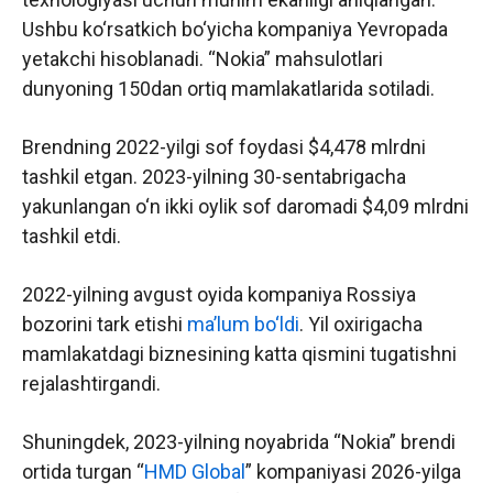
Ushbu ko‘rsatkich bo‘yicha kompaniya Yevropada
yetakchi hisoblanadi. “Nokia” mahsulotlari
dunyoning 150dan ortiq mamlakatlarida sotiladi.
Brendning 2022-yilgi sof foydasi $4,478 mlrdni
tashkil etgan. 2023-yilning 30-sentabrigacha
yakunlangan o‘n ikki oylik sof daromadi $4,09 mlrdni
tashkil etdi.
2022-yilning avgust oyida kompaniya Rossiya
bozorini tark etishi
ma’lum bo‘ldi
. Yil oxirigacha
mamlakatdagi biznesining katta qismini tugatishni
rejalashtirgandi.
Shuningdek, 2023-yilning noyabrida “Nokia” brendi
ortida turgan “
HMD Global
” kompaniyasi 2026-yilga