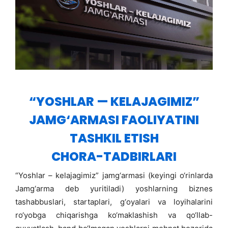
“YOSHLAR — KELAJAGIMIZ”
JAMG‘ARMASI FAOLIYATINI
TASHKIL ETISH
CHORA-TADBIRLARI
“Yoshlar – kelajagimiz” jamg‘armasi (keyingi o‘rinlarda
Jamg‘arma deb yuritiladi) yoshlarning biznes
tashabbuslari, startaplari, g‘oyalari va loyihalarini
ro‘yobga chiqarishga ko‘maklashish va qo‘llab-