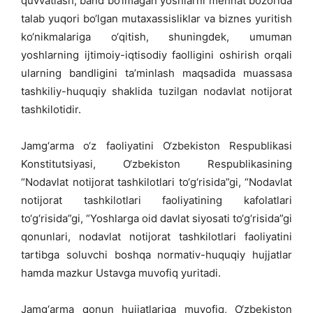
quvvatlash, band bo‘lmagan yoshlarni mehnat bozorida
talab yuqori bo‘lgan mutaxassisliklar va biznes yuritish
ko‘nikmalariga o‘qitish, shuningdek, umuman
yoshlarning ijtimoiy-iqtisodiy faolligini oshirish orqali
ularning bandligini ta’minlash maqsadida muassasa
tashkiliy-huquqiy shaklida tuzilgan nodavlat notijorat
tashkilotidir.
Jamg‘arma o‘z faoliyatini O‘zbekiston Respublikasi
Konstitutsiyasi, O‘zbekiston Respublikasining
“Nodavlat notijorat tashkilotlari to‘g‘risida”gi, “Nodavlat
notijorat tashkilotlari faoliyatining kafolatlari
to‘g‘risida”gi, “Yoshlarga oid davlat siyosati to‘g‘risida”gi
qonunlari, nodavlat notijorat tashkilotlari faoliyatini
tartibga soluvchi boshqa normativ-huquqiy hujjatlar
hamda mazkur Ustavga muvofiq yuritadi.
Jamg‘arma qonun hujjatlariga muvofiq, O‘zbekiston