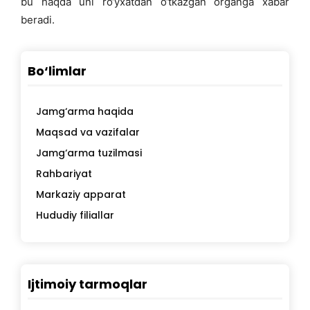
bu haqda uni ro‘yxatdan o‘tkazgan organga xabar
beradi.
Bo‘limlar
Jamg‘arma haqida
Maqsad va vazifalar
Jamg‘arma tuzilmasi
Rahbariyat
Markaziy apparat
Hududiy filiallar
Ijtimoiy tarmoqlar