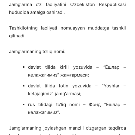
Jamg‘arma o‘z faoliyatini O‘zbekiston Respublikasi
hududida amalga oshiradi.
Tashkilotning faoliyati nomuayyan muddatga tashkil
qilinadi.
Jamg‘armaning to‘liq nomi:
davlat tilida kirill yozuvida – “Ёшлар –
келажагимиз” жамғармаси;
davlat tilida lotin yozuvida – “Yoshlar –
kelajagimiz” jamg‘armasi;
rus tilidagi to‘liq nomi – Фонд “Ёшлар –
келажагимиз”.
Jamg‘armaning joylashgan manzili o‘zgargan taqdirda