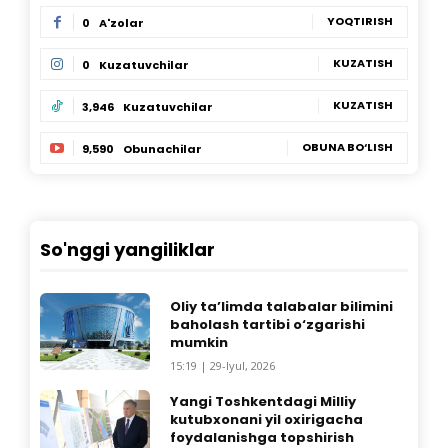
YOQTIRISH
0
A'zolar
KUZATISH
0
Kuzatuvchilar
KUZATISH
3,946
Kuzatuvchilar
OBUNA BO‘LISH
9,590
Obunachilar
So'nggi yangiliklar
Oliy ta’limda talabalar bilimini
baholash tartibi o‘zgarishi
mumkin
15:19 | 29-Iyul, 2026
Yangi Toshkentdagi Milliy
kutubxonani yil oxirigacha
foydalanishga topshirish