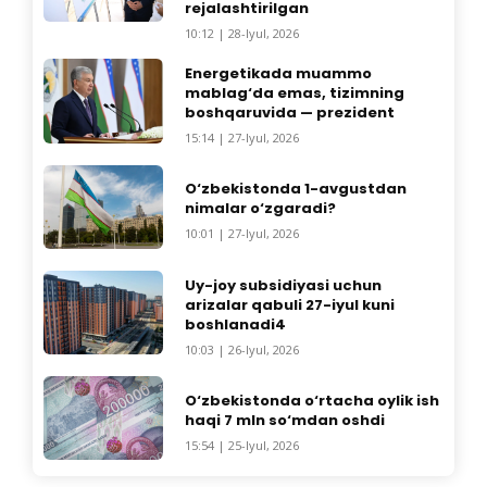
rejalashtirilgan
10:12 | 28-Iyul, 2026
Energetikada muammo
mablag‘da emas, tizimning
boshqaruvida — prezident
15:14 | 27-Iyul, 2026
O‘zbekistonda 1-avgustdan
nimalar o‘zgaradi?
10:01 | 27-Iyul, 2026
Uy-joy subsidiyasi uchun
arizalar qabuli 27-iyul kuni
boshlanadi4
10:03 | 26-Iyul, 2026
O‘zbekistonda o‘rtacha oylik ish
haqi 7 mln so‘mdan oshdi
15:54 | 25-Iyul, 2026