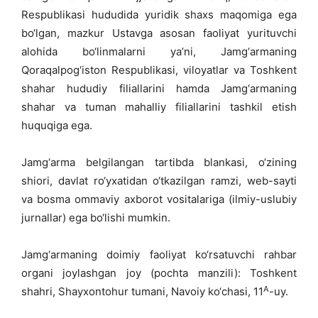
Respublikasi hududida yuridik shaxs maqomiga ega
bo‘lgan, mazkur Ustavga asosan faoliyat yurituvchi
alohida bo‘linmalarni ya’ni, Jamg‘armaning
Qoraqalpog‘iston Respublikasi, viloyatlar va Toshkent
shahar hududiy filiallarini hamda Jamg‘armaning
shahar va tuman mahalliy filiallarini tashkil etish
huquqiga ega.
Jamg‘arma belgilangan tartibda blankasi, o‘zining
shiori, davlat ro‘yxatidan o‘tkazilgan ramzi, web-sayti
va bosma ommaviy axborot vositalariga (ilmiy-uslubiy
jurnallar) ega bo‘lishi mumkin.
Jamg‘armaning doimiy faoliyat ko‘rsatuvchi rahbar
organi joylashgan joy (pochta manzili): Toshkent
A
shahri, Shayxontohur tumani, Navoiy ko‘chasi, 11
-uy.