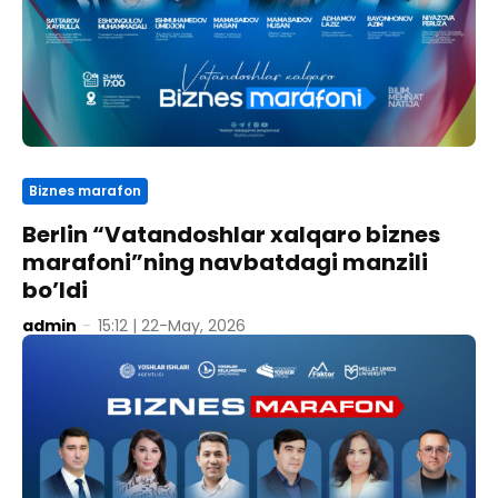
Biznes marafon
Berlin “Vatandoshlar xalqaro biznes
marafoni”ning navbatdagi manzili
bo’ldi
admin
-
15:12 | 22-May, 2026