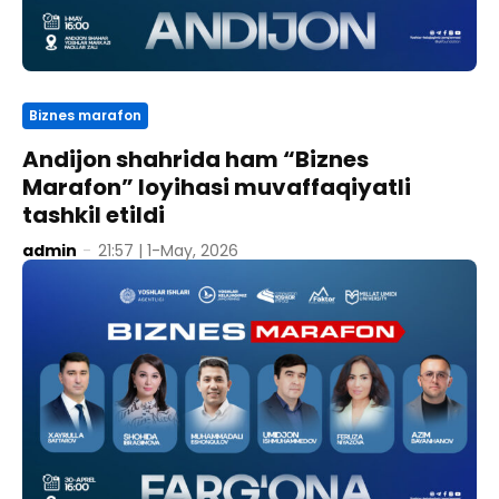
Biznes marafon
Andijon shahrida ham “Biznes
Marafon” loyihasi muvaffaqiyatli
tashkil etildi
admin
-
21:57 | 1-May, 2026