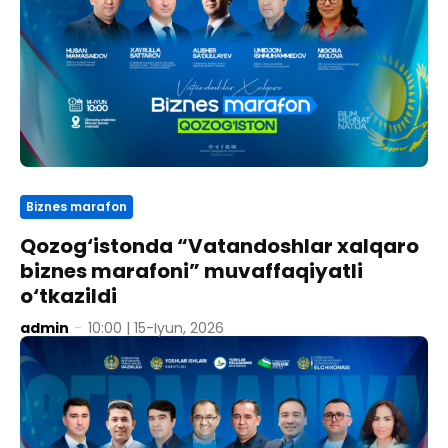
Biznes marafon
Qozog‘istonda “Vatandoshlar xalqaro
biznes marafoni” muvaffaqiyatli
o‘tkazildi
admin
-
10:00 | 15-Iyun, 2026