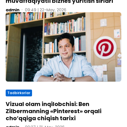
muvaffaqiyatli biznes yuritish sirlari
admin
-
09:49 | 22-May, 2026
Tadbirkorlar
Vizual olam inqilobchisi: Ben
Zilbermanning «Pinterest» orqali
cho‘qqiga chiqish tarixi