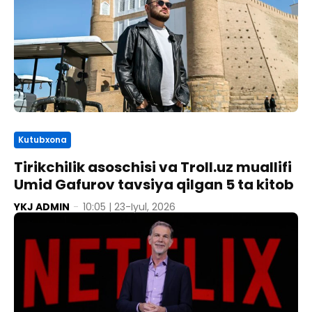
Kutubxona
Tirikchilik asoschisi va Troll.uz muallifi
Umid Gafurov tavsiya qilgan 5 ta kitob
YKJ ADMIN
-
10:05 | 23-Iyul, 2026