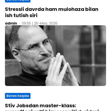
Stressli davrda ham mulohaza bilan
ish tutish siri
admin
-
09:55 | 26-May, 2026
Biznes haqida
Stiv Jobsdan master-klass: