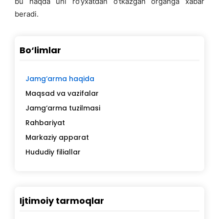
bu haqda uni ro‘yxatdan o‘tkazgan organga xabar
beradi.
Bo‘limlar
Jamg‘arma haqida
Maqsad va vazifalar
Jamg‘arma tuzilmasi
Rahbariyat
Markaziy apparat
Hududiy filiallar
Ijtimoiy tarmoqlar