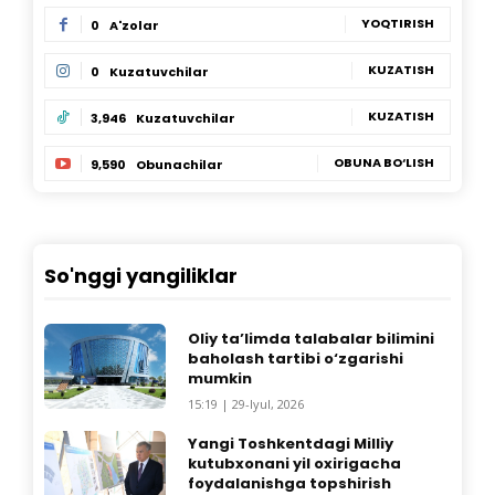
YOQTIRISH
0
A'zolar
KUZATISH
0
Kuzatuvchilar
KUZATISH
3,946
Kuzatuvchilar
OBUNA BO‘LISH
9,590
Obunachilar
So'nggi yangiliklar
Oliy ta’limda talabalar bilimini
baholash tartibi o‘zgarishi
mumkin
15:19 | 29-Iyul, 2026
Yangi Toshkentdagi Milliy
kutubxonani yil oxirigacha
foydalanishga topshirish