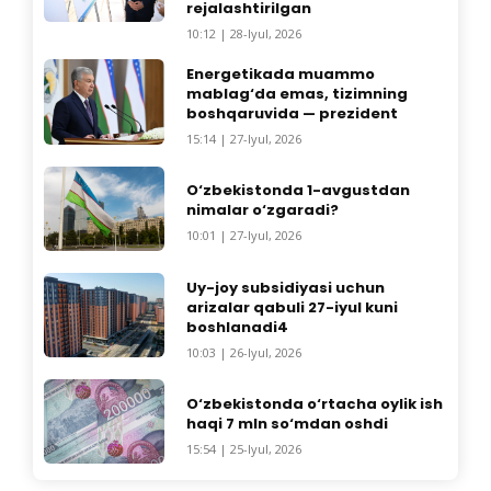
rejalashtirilgan
10:12 | 28-Iyul, 2026
Energetikada muammo
mablag‘da emas, tizimning
boshqaruvida — prezident
15:14 | 27-Iyul, 2026
O‘zbekistonda 1-avgustdan
nimalar o‘zgaradi?
10:01 | 27-Iyul, 2026
Uy-joy subsidiyasi uchun
arizalar qabuli 27-iyul kuni
boshlanadi4
10:03 | 26-Iyul, 2026
O‘zbekistonda o‘rtacha oylik ish
haqi 7 mln so‘mdan oshdi
15:54 | 25-Iyul, 2026