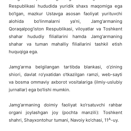
Respublikasi hududida yuridik shaxs maqomiga ega
bo‘lgan, mazkur Ustavga asosan faoliyat yurituvchi
alohida bo‘linmalarni ya’ni, Jamg‘armaning
Qoraqalpog‘iston Respublikasi, viloyatlar va Toshkent
shahar hududiy filiallarini hamda Jamg‘armaning
shahar va tuman mahalliy filiallarini tashkil etish
huquqiga ega.
Jamg‘arma belgilangan tartibda blankasi, o‘zining
shiori, davlat ro‘yxatidan o‘tkazilgan ramzi, web-sayti
va bosma ommaviy axborot vositalariga (ilmiy-uslubiy
jurnallar) ega bo‘lishi mumkin.
Jamg‘armaning doimiy faoliyat ko‘rsatuvchi rahbar
organi joylashgan joy (pochta manzili): Toshkent
A
shahri, Shayxontohur tumani, Navoiy ko‘chasi, 11
-uy.