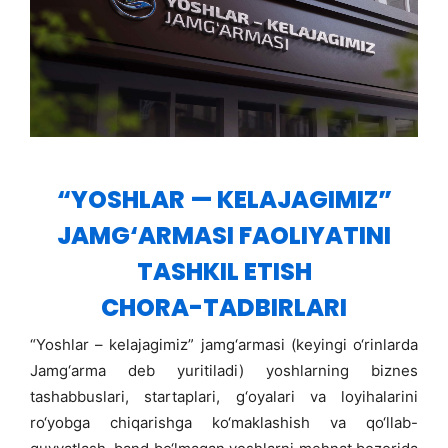
“YOSHLAR — KELAJAGIMIZ”
JAMG‘ARMASI FAOLIYATINI
TASHKIL ETISH
CHORA-TADBIRLARI
“Yoshlar – kelajagimiz” jamg‘armasi (keyingi o‘rinlarda
Jamg‘arma deb yuritiladi) yoshlarning biznes
tashabbuslari, startaplari, g‘oyalari va loyihalarini
ro‘yobga chiqarishga ko‘maklashish va qo‘llab-