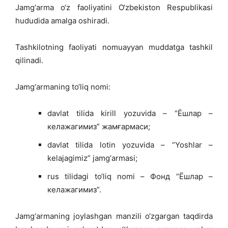
Jamg‘arma o‘z faoliyatini O‘zbekiston Respublikasi
hududida amalga oshiradi.
Tashkilotning faoliyati nomuayyan muddatga tashkil
qilinadi.
Jamg‘armaning to‘liq nomi:
davlat tilida kirill yozuvida – “Ёшлар –
келажагимиз” жамғармаси;
davlat tilida lotin yozuvida – “Yoshlar –
kelajagimiz” jamg‘armasi;
rus tilidagi to‘liq nomi – Фонд “Ёшлар –
келажагимиз”.
Jamg‘armaning joylashgan manzili o‘zgargan taqdirda