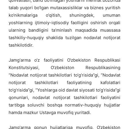
quvvatlash, band bo‘lmagan yoshlarni mehnat bozorida
talab yuqori bo‘lgan mutaxassisliklar va biznes yuritish
ko‘nikmalariga o‘qitish, shuningdek, umuman
yoshlarning ijtimoiy-iqtisodiy faolligini oshirish orqali
ularning bandligini ta’minlash maqsadida muassasa
tashkiliy-huquqiy shaklida tuzilgan nodavlat notijorat
tashkilotidir.
Jamg‘arma o‘z faoliyatini O‘zbekiston Respublikasi
Konstitutsiyasi, O‘zbekiston Respublikasining
“Nodavlat notijorat tashkilotlari to‘g‘risida”gi, “Nodavlat
notijorat tashkilotlari faoliyatining kafolatlari
to‘g‘risida”gi, “Yoshlarga oid davlat siyosati to‘g‘risida”gi
qonunlari, nodavlat notijorat tashkilotlari faoliyatini
tartibga soluvchi boshqa normativ-huquqiy hujjatlar
hamda mazkur Ustavga muvofiq yuritadi.
Jamg‘arma qonun hujjatlariga muvofiq, O‘zbekiston