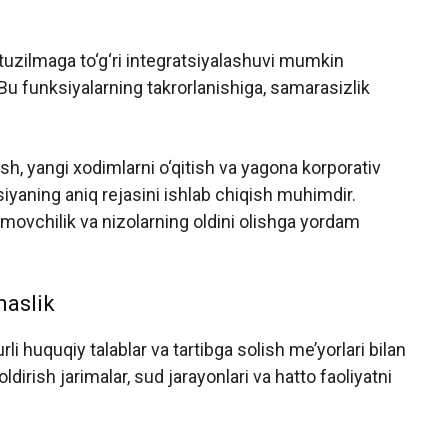
uzilmaga to‘g‘ri integratsiyalashuvi mumkin
i. Bu funksiyalarning takrorlanishiga, samarasizlik
sh, yangi xodimlarni o‘qitish va yagona korporativ
siyaning aniq rejasini ishlab chiqish muhimdir.
ovchilik va nizolarning oldini olishga yordam
maslik
i huquqiy talablar va tartibga solish me’yorlari bilan
oldirish jarimalar, sud jarayonlari va hatto faoliyatni