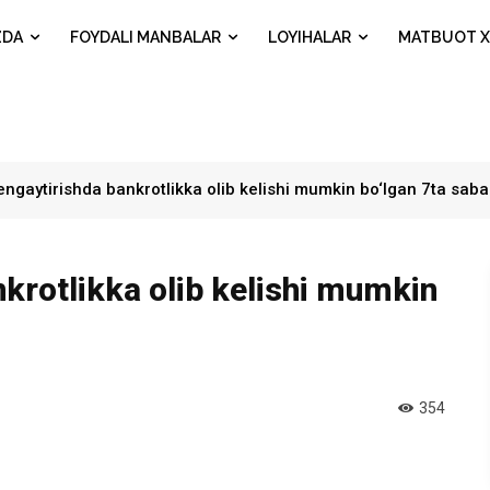
ZDA
FOYDALI MANBALAR
LOYIHALAR
MATBUOT X
engaytirishda bankrotlikka olib kelishi mumkin bo‘lgan 7ta sab
nkrotlikka olib kelishi mumkin
354