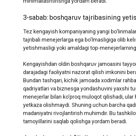
minimallashtirishga yordam beradi.
3-sabab: boshqaruv tajribasining yeti
Tez kengayish kompaniyaning yangi bo‘linmalar 
tajribali menejerlarga ega bo‘lmasligiga olib k
yetishmasligi yoki amaldagi top-menejerlarning
Kengayishdan oldin boshqaruv jamoasini tayyorl
darajadagi faoliyatni nazorat qilish imkonini be
Bundan tashqari, kichik jamoada xodimlar rahbar
qadriyatlari va biznesga yondashuvini yaxshi tu
menejerlar bilan ko‘proq muloqot qilishadi, ular
yetkaza olishmaydi. Shuning uchun barcha qadri
madaniyatni rivojlantirish muhimdir. Bu tashkil
tamoyillarini saqlab qolishga yordam beradi.