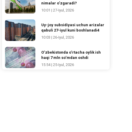
nimalar o‘zgaradi?
10:01 | 27-Iyul, 2026
Uy-joy subsidiyasi uchun arizalar
qabuli 27-iyul kuni boshlanadi4
10:03 | 26-Iyul, 2026
O‘zbekistonda o‘rtacha oylik ish
haqi 7 mln so‘mdan oshdi
15:54 | 25-Iyul, 2026