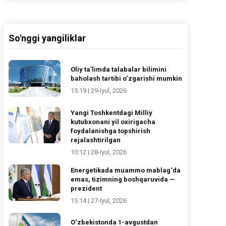
So'nggi yangiliklar
Oliy ta’limda talabalar bilimini
baholash tartibi o‘zgarishi mumkin
15:19 | 29-Iyul, 2026
Yangi Toshkentdagi Milliy
kutubxonani yil oxirigacha
foydalanishga topshirish
rejalashtirilgan
10:12 | 28-Iyul, 2026
Energetikada muammo mablag‘da
emas, tizimning boshqaruvida —
prezident
15:14 | 27-Iyul, 2026
O‘zbekistonda 1-avgustdan