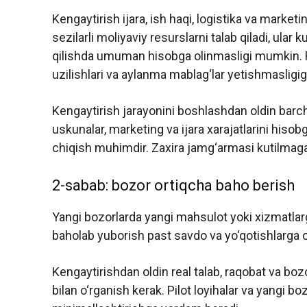
Kengaytirish ijara, ish haqi, logistika va marketi
sezilarli moliyaviy resurslarni talab qiladi, ular
qilishda umuman hisobga olinmasligi mumkin. R
uzilishlari va aylanma mablag‘lar yetishmasligig
Kengaytirish jarayonini boshlashdan oldin barch
uskunalar, marketing va ijara xarajatlarini hisob
chiqish muhimdir. Zaxira jamg‘armasi kutilmaga
2-sabab: bozor ortiqcha baho berish
Yangi bozorlarda yangi mahsulot yoki xizmatlarga 
baholab yuborish past savdo va yo‘qotishlarga o
Kengaytirishdan oldin real talab, raqobat va boz
bilan o‘rganish kerak. Pilot loyihalar va yangi bo