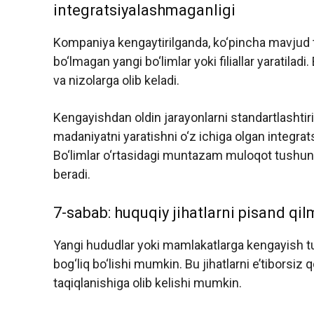
integratsiyalashmaganligi
Kompaniya kengaytirilganda, ko‘pincha mavjud t
bo‘lmagan yangi bo‘limlar yoki filiallar yaratilad
va nizolarga olib keladi.
Kengayishdan oldin jarayonlarni standartlashtiri
madaniyatni yaratishni o‘z ichiga olgan integrat
Bo‘limlar o‘rtasidagi muntazam muloqot tushunm
beradi.
7-sabab: huquqiy jihatlarni pisand qil
Yangi hududlar yoki mamlakatlarga kengayish turl
bog‘liq bo‘lishi mumkin. Bu jihatlarni e’tiborsiz q
taqiqlanishiga olib kelishi mumkin.