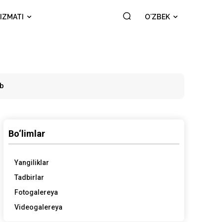
IZMATI
OʻZBEK
ab
Bo‘limlar
Yangiliklar
Tadbirlar
Fotogalereya
Videogalereya