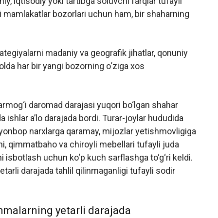
y, iqtisodiy yoki tartibga soluvchi farqlar tufayli
i mamlakatlar bozorlari uchun ham, bir shaharning
trategiyalarni madaniy va geografik jihatlar, qonuniy
holda har bir yangi bozorning o‘ziga xos
r tarmog‘i daromad darajasi yuqori bo‘lgan shahar
 ishlar a’lo darajada bordi. Turar-joylar hududida
onbop narxlarga qaramay, mijozlar yetishmovligiga
i, qimmatbaho va chiroyli mebellari tufayli juda
 isbotlash uchun ko‘p kuch sarflashga to‘g‘ri keldi.
tarli darajada tahlil qilinmaganligi tufayli sodir
nmalarning yetarli darajada