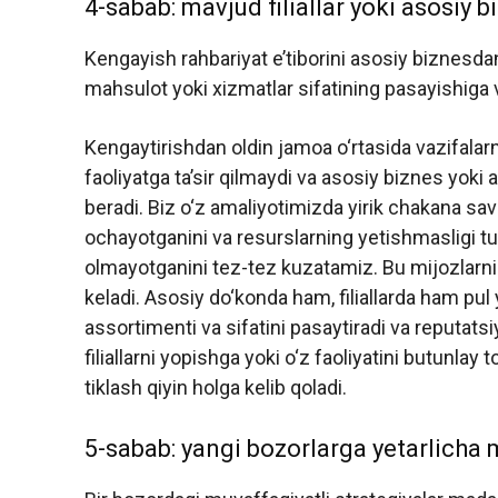
4-sabab: mavjud filiallar yoki asosiy 
Kengayish rahbariyat e’tiborini asosiy biznesdan 
mahsulot yoki xizmatlar sifatining pasayishiga v
Kengaytirishdan oldin jamoa o‘rtasida vazifalar
faoliyatga ta’sir qilmaydi va asosiy biznes yoki a
beradi. Biz o‘z amaliyotimizda yirik chakana savdo
ochayotganini va resurslarning yetishmasligi tuf
olmayotganini tez-tez kuzatamiz. Bu mijozlarni
keladi. Asosiy do‘konda ham, filiallarda ham pu
assortimenti va sifatini pasaytiradi va reputats
filiallarni yopishga yoki o‘z faoliyatini butunlay 
tiklash qiyin holga kelib qoladi.
5-sabab: yangi bozorlarga yetarlicha