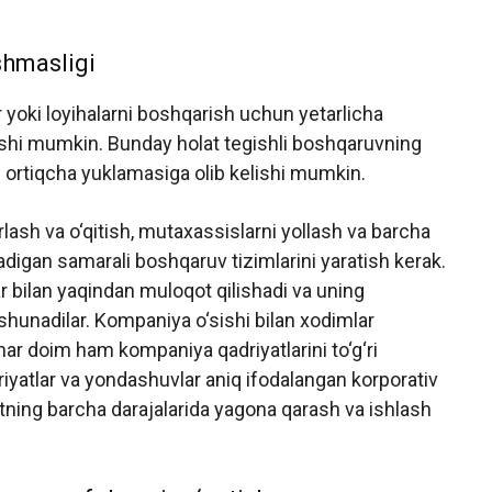
shmasligi
yoki loyihalarni boshqarish uchun yetarlicha
elishi mumkin. Bunday holat tegishli boshqaruvning
 ortiqcha yuklamasiga olib kelishi mumkin.
ash va o‘qitish, mutaxassislarni yollash va barcha
radigan samarali boshqaruv tizimlarini yaratish kerak.
 bilan yaqindan muloqot qilishadi va uning
shunadilar. Kompaniya o‘sishi bilan xodimlar
 har doim ham kompaniya qadriyatlarini to‘g‘ri
yatlar va yondashuvlar aniq ifodalangan korporativ
otning barcha darajalarida yagona qarash va ishlash