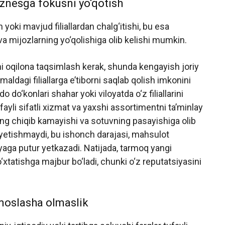
biznesga fokusni yo‘qotish
yoki mavjud filiallardan chalg‘itishi, bu esa
a mijozlarning yo‘qolishiga olib kelishi mumkin.
ni oqilona taqsimlash kerak, shunda kengayish joriy
maldagi filiallarga e’tiborni saqlab qolish imkonini
 do‘konlari shahar yoki viloyatda o‘z filiallarini
ayli sifatli xizmat va yaxshi assortimentni ta’minlay
ng chiqib kamayishi va sotuvning pasayishiga olib
l yetishmaydi, bu ishonch darajasi, mahsulot
iyaga putur yetkazadi. Natijada, tarmoq yangi
to‘xtatishga majbur bo‘ladi, chunki o‘z reputatsiyasini
 moslasha olmaslik