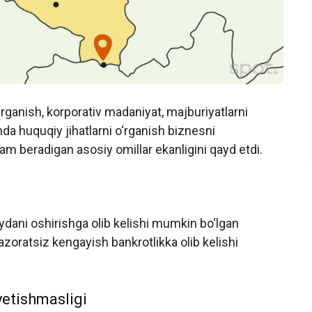
rganish, korporativ madaniyat, majburiyatlarni
da huquqiy jihatlarni o‘rganish biznesni
beradigan asosiy omillar ekanligini qayd etdi.
oydani oshirishga olib kelishi mumkin bo‘lgan
nazoratsiz kengayish bankrotlikka olib kelishi
yetishmasligi