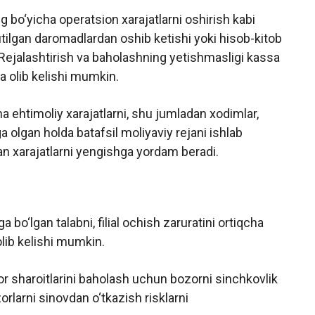
ng bo‘yicha operatsion xarajatlarni oshirish kabi
 kutilgan daromadlardan oshib ketishi yoki hisob-kitob
ejalashtirish va baholashning yetishmasligi kassa
a olib kelishi mumkin.
a ehtimoliy xarajatlarni, shu jumladan xodimlar,
ga olgan holda batafsil moliyaviy rejani ishlab
n xarajatlarni yengishga yordam beradi.
bo‘lgan talabni, filial ochish zaruratini ortiqcha
lib kelishi mumkin.
or sharoitlarini baholash uchun bozorni sinchkovlik
zorlarni sinovdan o‘tkazish risklarni