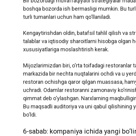
Bir bozordagi muvaffaqiyatli strategiyalar madani
boshqa bozorda ish bermasligi mumkin. Bu turl
turli tumanlari uchun ham qo‘llaniladi.
Kengaytirishdan oldin, batafsil tahlil qilish va s
talablar va iqtisodiy sharoitlarni hisobga olgan 
xususiyatlariga moslashtirish kerak.
Mijozlarimizdan biri, o‘rta toifadagi restoranla
markazida bir nechta nuqtalarini ochdi va u yerda
restoran ochishga qaror qilgan muassasa, hamy
uchradi. Odamlar restoranni zamonaviy ko‘rinish
qimmat deb o‘ylashgan. Narxlarning maqbulligini
Bu maqsadli auditoriya va uni qabul qilishining ye
bo‘ldi.
6-sabab: kompaniya ichida yangi bo‘li