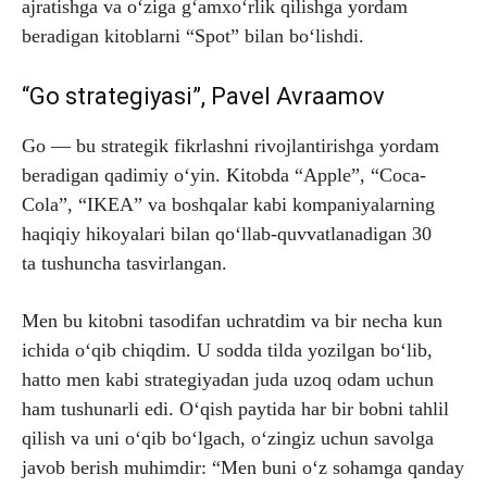
ajratishga va o‘ziga g‘amxo‘rlik qilishga yordam
beradigan kitoblarni “Spot” bilan bo‘lishdi.
“Go strategiyasi”, Pavel Avraamov
Go — bu strategik fikrlashni rivojlantirishga yordam
beradigan qadimiy o‘yin. Kitobda “Apple”, “Coca-
Cola”, “IKEA” va boshqalar kabi kompaniyalarning
haqiqiy hikoyalari bilan qo‘llab-quvvatlanadigan 30
ta tushuncha tasvirlangan.
Men bu kitobni tasodifan uchratdim va bir necha kun
ichida o‘qib chiqdim. U sodda tilda yozilgan bo‘lib,
hatto men kabi strategiyadan juda uzoq odam uchun
ham tushunarli edi. O‘qish paytida har bir bobni tahlil
qilish va uni o‘qib bo‘lgach, o‘zingiz uchun savolga
javob berish muhimdir: “Men buni o‘z sohamga qanday