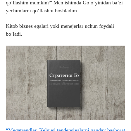
qo‘llashim mumkin?” Men ishimda Go o‘yinidan ba’zi
yechimlarni qo‘llashni boshladim.
Kitob biznes egalari yoki menejerlar uchun foydali
bo‘ladi.
“Megatrendlar. Kelgusi tendensiyalarni qanday bashorat