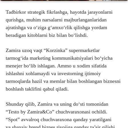
Tadbirkor strategik fikrlashga, hayotda jarayonlarni
qurishga, muhim narsalarni majburlanganlaridan
ajratishga va o‘ziga g‘amxo‘rlik qilishga yordam
beradigan kitoblarni biz bilan bo‘lishdi.
Zamira uzoq vaqt “Korzinka” supermarketlar
tarmog‘ida marketing kommunikatsiyalari bo‘yicha
menejer bo‘lib ishlagan. Ammo u xodim sifatida
ishlashni xohlamaydi va investorning ijtimoiy
tarmoqlarda hazil va memlar bilan boshlangan biznesni
boshlash taklifini qabul qiladi.
Shunday qilib, Zamira va uning do‘sti tomonidan
“Testo by Zamira&Co” chuchvaraxonasi ochildi.
“Spot” avvalroq chuchvaraxona qanday yaratilgani
va shaxsiy brend biznes rivojiga qanday ta’sir qilishi