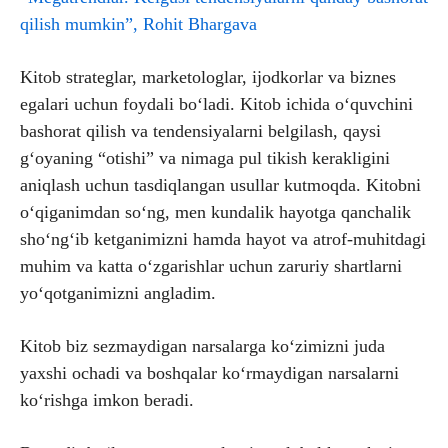
qilish mumkin”, Rohit Bhargava
Kitob strateglar, marketologlar, ijodkorlar va biznes
egalari uchun foydali bo‘ladi. Kitob ichida o‘quvchini
bashorat qilish va tendensiyalarni belgilash, qaysi
g‘oyaning “otishi” va nimaga pul tikish kerakligini
aniqlash uchun tasdiqlangan usullar kutmoqda. Kitobni
o‘qiganimdan so‘ng, men kundalik hayotga qanchalik
sho‘ng‘ib ketganimizni hamda hayot va atrof-muhitdagi
muhim va katta o‘zgarishlar uchun zaruriy shartlarni
yo‘qotganimizni angladim.
Kitob biz sezmaydigan narsalarga ko‘zimizni juda
yaxshi ochadi va boshqalar ko‘rmaydigan narsalarni
ko‘rishga imkon beradi.