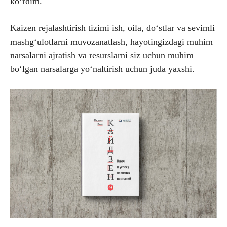
ko‘rdim.
Kaizen rejalashtirish tizimi ish, oila, do‘stlar va sevimli
mashg‘ulotlarni muvozanatlash, hayotingizdagi muhim
narsalarni ajratish va resurslarni siz uchun muhim
bo‘lgan narsalarga yo‘naltirish uchun juda yaxshi.