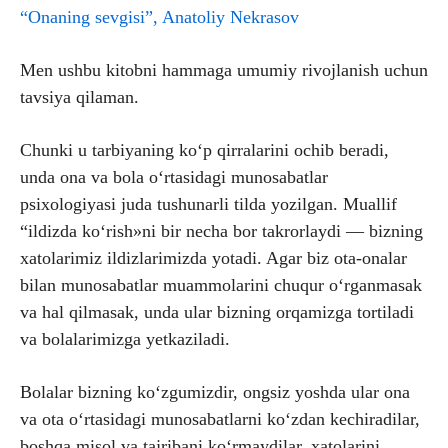
“Onaning sevgisi”, Anatoliy Nekrasov
Men ushbu kitobni hammaga umumiy rivojlanish uchun
tavsiya qilaman.
Chunki u tarbiyaning ko‘p qirralarini ochib beradi,
unda ona va bola o‘rtasidagi munosabatlar
psixologiyasi juda tushunarli tilda yozilgan. Muallif
“ildizda ko‘rish»ni bir necha bor takrorlaydi — bizning
xatolarimiz ildizlarimizda yotadi. Agar biz ota-onalar
bilan munosabatlar muammolarini chuqur o‘rganmasak
va hal qilmasak, unda ular bizning orqamizga tortiladi
va bolalarimizga yetkaziladi.
Bolalar bizning ko‘zgumizdir, ongsiz yoshda ular ona
va ota o‘rtasidagi munosabatlarni ko‘zdan kechiradilar,
boshqa misol va tajribani ko‘rmaydilar, xatolarini