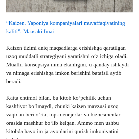
“Kaizen. Yaponiya kompaniyalari muvaffaqiyatining
kaliti”, Maasaki Imai
Kaizen tizimi aniq maqsadlarga erishishga qaratilgan
uzoq muddatli strategiyani yaratishni o‘z ichiga oladi.
Muallif konsepsiya nima ekanligini, u qanday ishlaydi
va nimaga erishishga imkon berishini batafsil aytib
beradi.
Katta ehtimol bilan, bu kitob ko‘pchilik uchun
kashfiyot bo‘lmaydi, chunki kaizen mavzusi uzoq
vaqtdan beri o‘rta, top-menejerlar va biznesmenlar
orasida mashhur bo‘lib kelgan. Ammo men ushbu
kitobda hayotim jarayonlarini qurish imkoniyatini