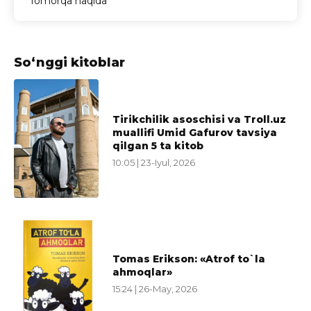
Tomorqa haqida
So‘nggi kitoblar
Tirikchilik asoschisi va Troll.uz
muallifi Umid Gafurov tavsiya
qilgan 5 ta kitob
10:05 | 23-Iyul, 2026
Tomas Erikson: «Atrof to`la
ahmoqlar»
15:24 | 26-May, 2026