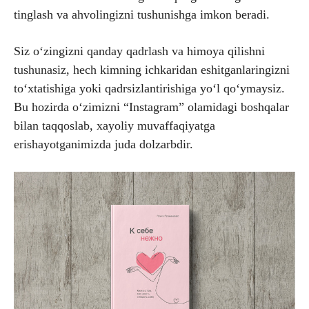
tinglash va ahvolingizni tushunishga imkon beradi.
Siz o‘zingizni qanday qadrlash va himoya qilishni
tushunasiz, hech kimning ichkaridan eshitganlaringizni
to‘xtatishiga yoki qadrsizlantirishiga yo‘l qo‘ymaysiz.
Bu hozirda o‘zimizni “Instagram” olamidagi boshqalar
bilan taqqoslab, xayoliy muvaffaqiyatga
erishayotganimizda juda dolzarbdir.