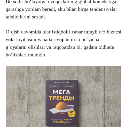
Bu sodir bo‘layotgan voqealarning global kontekstiga
qarashga yordam beradi, shu bilan birga tendensiyalar
tafsilotlarini sezadi.
O‘qish davomida ular istiqbolli xabar tufayli o‘z biznesi
yoki loyihasini yanada rivojlantirish bo‘yicha
g‘oyalarni olishlari va raqobatdan bir qadam oldinda
bo‘lishlari mumkin.