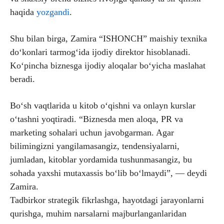
haqida
yozgandi
.
Shu bilan birga, Zamira “ISHONCH” maishiy texnika
do‘konlari tarmog‘ida ijodiy direktor hisoblanadi.
Ko‘pincha biznesga ijodiy aloqalar bo‘yicha maslahat
beradi.
Bo‘sh vaqtlarida u kitob o‘qishni va onlayn kurslar
o‘tashni yoqtiradi. “Biznesda men aloqa, PR va
marketing sohalari uchun javobgarman. Agar
bilimingizni yangilamasangiz, tendensiyalarni,
jumladan, kitoblar yordamida tushunmasangiz, bu
sohada yaxshi mutaxassis bo‘lib bo‘lmaydi”, — deydi
Zamira.
Tadbirkor strategik fikrlashga, hayotdagi jarayonlarni
qurishga, muhim narsalarni majburlanganlaridan