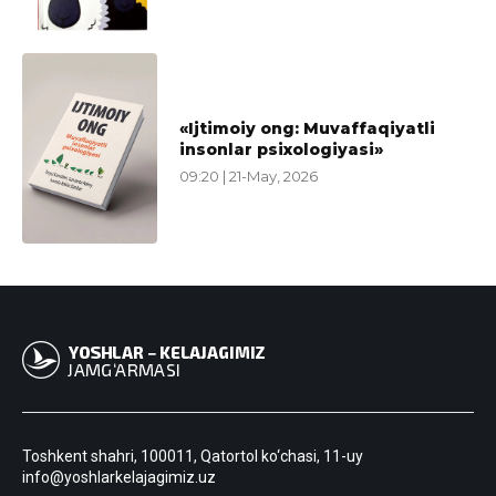
«Ijtimoiy ong: Muvaffaqiyatli
insonlar psixologiyasi»
09:20 | 21-May, 2026
Toshkent shahri, 100011, Qatortol ko‘chasi, 11-uy
info@yoshlarkelajagimiz.uz