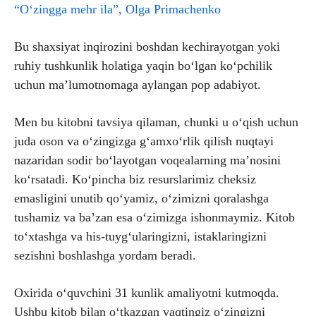
“O‘zingga mehr ila”,
Olga Primachenko
Bu shaxsiyat inqirozini boshdan kechirayotgan yoki
ruhiy tushkunlik holatiga yaqin bo‘lgan ko‘pchilik
uchun ma’lumotnomaga aylangan pop adabiyot.
Men bu kitobni tavsiya qilaman, chunki u o‘qish uchun
juda oson va o‘zingizga g‘amxo‘rlik qilish nuqtayi
nazaridan sodir bo‘layotgan voqealarning ma’nosini
ko‘rsatadi. Ko‘pincha biz resurslarimiz cheksiz
emasligini unutib qo‘yamiz, o‘zimizni qoralashga
tushamiz va ba’zan esa o‘zimizga ishonmaymiz. Kitob
to‘xtashga va his-tuyg‘ularingizni, istaklaringizni
sezishni boshlashga yordam beradi.
Oxirida o‘quvchini 31 kunlik amaliyotni kutmoqda.
Ushbu kitob bilan o‘tkazgan vaqtingiz o‘zingizni