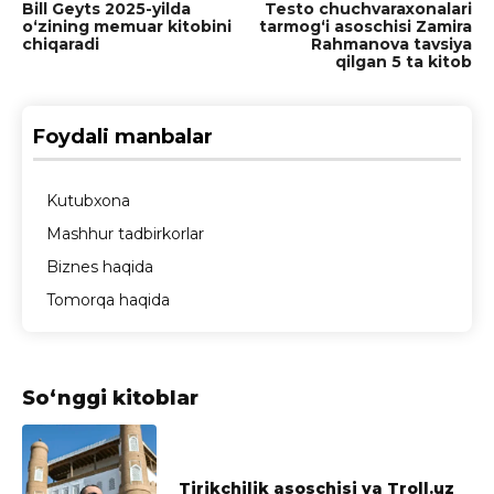
Bill Geyts 2025-yilda
Testo chuchvaraxonalari
o‘zining memuar kitobini
tarmog‘i asoschisi Zamira
chiqaradi
Rahmanova tavsiya
qilgan 5 ta kitob
Foydali manbalar
Kutubxona
Mashhur tadbirkorlar
Biznes haqida
Tomorqa haqida
So‘nggi kitoblar
Tirikchilik asoschisi va Troll.uz