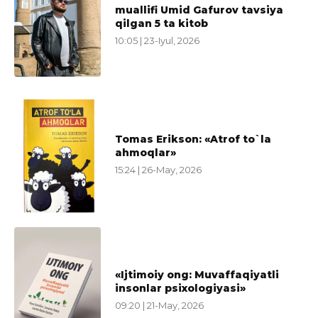
muallifi Umid Gafurov tavsiya
qilgan 5 ta kitob
10:05 | 23-Iyul, 2026
Tomas Erikson: «Atrof to`la
ahmoqlar»
15:24 | 26-May, 2026
«Ijtimoiy ong: Muvaffaqiyatli
insonlar psixologiyasi»
09:20 | 21-May, 2026