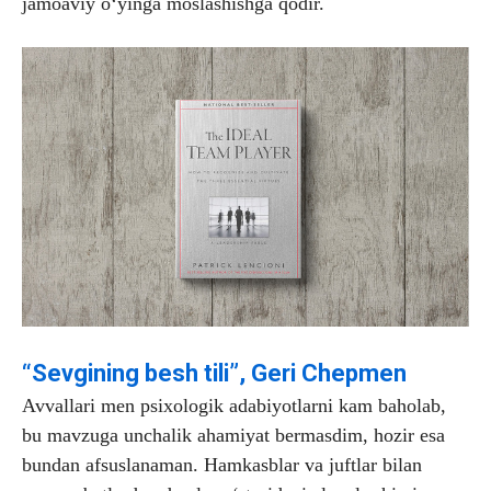
jamoaviy o‘yinga moslashishga qodir.
“Sevgining besh tili”, Geri Chepmen
Avvallari men psixologik adabiyotlarni kam baholab,
bu mavzuga unchalik ahamiyat bermasdim, hozir esa
bundan afsuslanaman. Hamkasblar va juftlar bilan