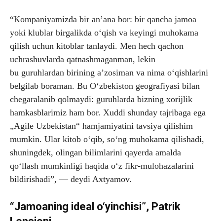
“Kompaniyamizda bir an’ana bor: bir qancha jamoa
yoki klublar birgalikda o‘qish va keyingi muhokama
qilish uchun kitoblar tanlaydi. Men hech qachon
uchrashuvlarda qatnashmaganman, lekin
bu guruhlardan birining a’zosiman va nima o‘qishlarini
belgilab boraman. Bu O‘zbekiston geografiyasi bilan
chegaralanib qolmaydi: guruhlarda bizning xorijlik
hamkasblarimiz ham bor. Xuddi shunday tajribaga ega
„Agile Uzbekistan“ hamjamiyatini tavsiya qilishim
mumkin. Ular kitob o‘qib, so‘ng muhokama qilishadi,
shuningdek, olingan bilimlarini qayerda amalda
qo‘llash mumkinligi haqida o‘z fikr-mulohazalarini
bildirishadi”, — deydi Axtyamov.
“Jamoaning ideal o‘yinchisi”, Patrik