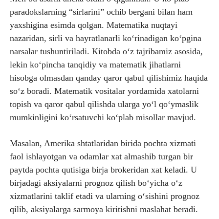
paradokslarning “sirlarini” ochib bergani bilan ham
yaxshigina esimda qolgan. Matematika nuqtayi
nazaridan, sirli va hayratlanarli ko‘rinadigan ko‘pgina
narsalar tushuntiriladi. Kitobda o‘z tajribamiz asosida,
lekin ko‘pincha tanqidiy va matematik jihatlarni
hisobga olmasdan qanday qaror qabul qilishimiz haqida
so‘z boradi. Matematik vositalar yordamida xatolarni
topish va qaror qabul qilishda ularga yo‘l qo‘ymaslik
mumkinligini ko‘rsatuvchi ko‘plab misollar mavjud.
Masalan, Amerika shtatlaridan birida pochta xizmati
faol ishlayotgan va odamlar xat almashib turgan bir
paytda pochta qutisiga birja brokeridan xat keladi. U
birjadagi aksiyalarni prognoz qilish bo‘yicha o‘z
xizmatlarini taklif etadi va ularning o‘sishini prognoz
qilib, aksiyalarga sarmoya kiritishni maslahat beradi.