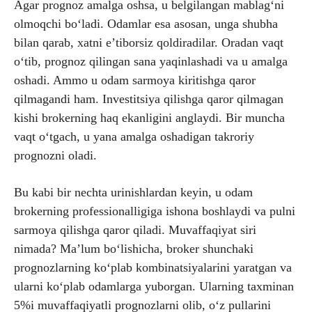
Agar prognoz amalga oshsa, u belgilangan mablag‘ni
olmoqchi bo‘ladi. Odamlar esa asosan, unga shubha
bilan qarab, xatni e’tiborsiz qoldiradilar. Oradan vaqt
o‘tib, prognoz qilingan sana yaqinlashadi va u amalga
oshadi. Ammo u odam sarmoya kiritishga qaror
qilmagandi ham. Investitsiya qilishga qaror qilmagan
kishi brokerning haq ekanligini anglaydi. Bir muncha
vaqt o‘tgach, u yana amalga oshadigan takroriy
prognozni oladi.
Bu kabi bir nechta urinishlardan keyin, u odam
brokerning professionalligiga ishona boshlaydi va pulni
sarmoya qilishga qaror qiladi. Muvaffaqiyat siri
nimada? Ma’lum bo‘lishicha, broker shunchaki
prognozlarning ko‘plab kombinatsiyalarini yaratgan va
ularni ko‘plab odamlarga yuborgan. Ularning taxminan
5%i muvaffaqiyatli prognozlarni olib, o‘z pullarini