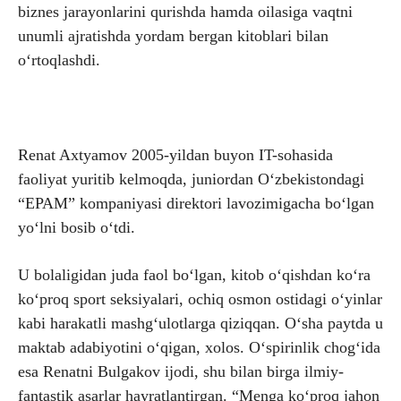
biznes jarayonlarini qurishda hamda oilasiga vaqtni
unumli ajratishda yordam bergan kitoblari bilan
o‘rtoqlashdi.
Renat Axtyamov 2005-yildan buyon IT-sohasida
faoliyat yuritib kelmoqda, juniordan O‘zbekistondagi
“EPAM” kompaniyasi direktori lavozimigacha bo‘lgan
yo‘lni bosib o‘tdi.
U bolaligidan juda faol bo‘lgan, kitob o‘qishdan ko‘ra
ko‘proq sport seksiyalari, ochiq osmon ostidagi o‘yinlar
kabi harakatli mashg‘ulotlarga qiziqqan. O‘sha paytda u
maktab adabiyotini o‘qigan, xolos. O‘spirinlik chog‘ida
esa Renatni Bulgakov ijodi, shu bilan birga ilmiy-
fantastik asarlar hayratlantirgan. “Menga ko‘proq jahon