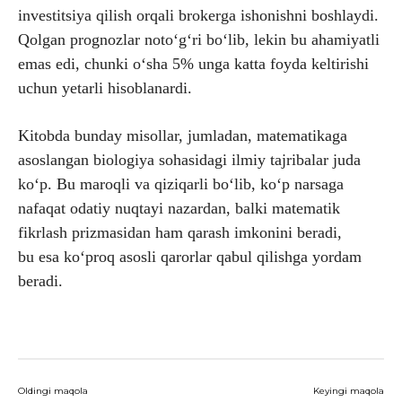
investitsiya qilish orqali brokerga ishonishni boshlaydi.
Qolgan prognozlar noto‘g‘ri bo‘lib, lekin bu ahamiyatli
emas edi, chunki o‘sha 5% unga katta foyda keltirishi
uchun yetarli hisoblanardi.
Kitobda bunday misollar, jumladan, matematikaga
asoslangan biologiya sohasidagi ilmiy tajribalar juda
ko‘p. Bu maroqli va qiziqarli bo‘lib, ko‘p narsaga
nafaqat odatiy nuqtayi nazardan, balki matematik
fikrlash prizmasidan ham qarash imkonini beradi,
bu esa ko‘proq asosli qarorlar qabul qilishga yordam
beradi.
Oldingi maqola
Keyingi maqola