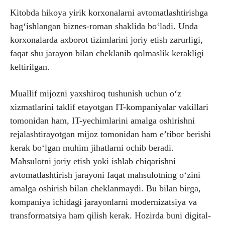
Kitobda hikoya yirik korxonalarni avtomatlashtirishga
bag‘ishlangan biznes-roman shaklida bo‘ladi. Unda
korxonalarda axborot tizimlarini joriy etish zarurligi,
faqat shu jarayon bilan cheklanib qolmaslik kerakligi
keltirilgan.
Muallif mijozni yaxshiroq tushunish uchun o‘z
xizmatlarini taklif etayotgan IT-kompaniyalar vakillari
tomonidan ham, IT-yechimlarini amalga oshirishni
rejalashtirayotgan mijoz tomonidan ham e’tibor berishi
kerak bo‘lgan muhim jihatlarni ochib beradi.
Mahsulotni joriy etish yoki ishlab chiqarishni
avtomatlashtirish jarayoni faqat mahsulotning o‘zini
amalga oshirish bilan cheklanmaydi. Bu bilan birga,
kompaniya ichidagi jarayonlarni modernizatsiya va
transformatsiya ham qilish kerak. Hozirda buni digital-