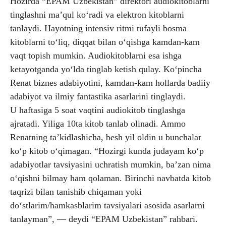
Hozirda “EPAM Uzbekistan” direktori audiokitoblarni
tinglashni ma’qul ko‘radi va elektron kitoblarni
tanlaydi. Hayotning intensiv ritmi tufayli bosma
kitoblarni to‘liq, diqqat bilan o‘qishga kamdan-kam
vaqt topish mumkin. Audiokitoblarni esa ishga
ketayotganda yo‘lda tinglab ketish qulay. Ko‘pincha
Renat biznes adabiyotini, kamdan-kam hollarda badiiy
adabiyot va ilmiy fantastika asarlarini tinglaydi.
U haftasiga 5 soat vaqtini audiokitob tinglashga
ajratadi. Yiliga 10ta kitob tanlab olinadi. Ammo
Renatning ta’kidlashicha, besh yil oldin u bunchalar
ko‘p kitob o‘qimagan. “Hozirgi kunda judayam ko‘p
adabiyotlar tavsiyasini uchratish mumkin, ba’zan nima
o‘qishni bilmay ham qolaman. Birinchi navbatda kitob
taqrizi bilan tanishib chiqaman yoki
do‘stlarim/hamkasblarim tavsiyalari asosida asarlarni
tanlayman”, — deydi “EPAM Uzbekistan” rahbari.