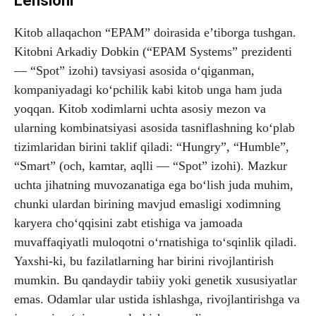
Lensioni
Kitob allaqachon “EPAM” doirasida e’tiborga tushgan.
Kitobni Arkadiy Dobkin (“EPAM Systems” prezidenti
— “Spot” izohi) tavsiyasi asosida o‘qiganman,
kompaniyadagi ko‘pchilik kabi kitob unga ham juda
yoqqan. Kitob xodimlarni uchta asosiy mezon va
ularning kombinatsiyasi asosida tasniflashning ko‘plab
tizimlaridan birini taklif qiladi: “Hungry”, “Humble”,
“Smart” (och, kamtar, aqlli — “Spot” izohi). Mazkur
uchta jihatning muvozanatiga ega bo‘lish juda muhim,
chunki ulardan birining mavjud emasligi xodimning
karyera cho‘qqisini zabt etishiga va jamoada
muvaffaqiyatli muloqotni o‘rnatishiga to‘sqinlik qiladi.
Yaxshi-ki, bu fazilatlarning har birini rivojlantirish
mumkin. Bu qandaydir tabiiy yoki genetik xususiyatlar
emas. Odamlar ular ustida ishlashga, rivojlantirishga va