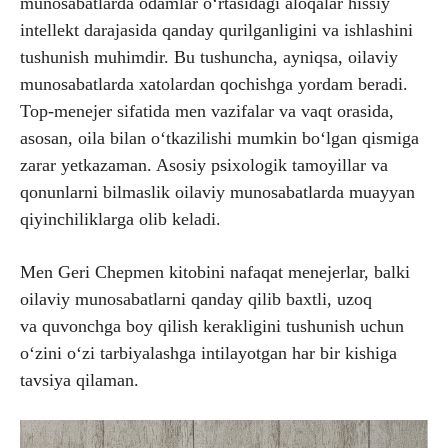
munosabatlarda odamlar o‘rtasidagi aloqalar hissiy
intellekt darajasida qanday qurilganligini va ishlashini
tushunish muhimdir. Bu tushuncha, ayniqsa, oilaviy
munosabatlarda xatolardan qochishga yordam beradi.
Top-menejer sifatida men vazifalar va vaqt orasida,
asosan, oila bilan o‘tkazilishi mumkin bo‘lgan qismiga
zarar yetkazaman. Asosiy psixologik tamoyillar va
qonunlarni bilmaslik oilaviy munosabatlarda muayyan
qiyinchiliklarga olib keladi.
Men Geri Chepmen kitobini nafaqat menejerlar, balki
oilaviy munosabatlarni qanday qilib baxtli, uzoq
va quvonchga boy qilish kerakligini tushunish uchun
o‘zini o‘zi tarbiyalashga intilayotgan har bir kishiga
tavsiya qilaman.