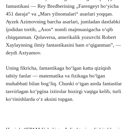
fantastikasi — Rey Bredberining „Farengeyt bo‘yicha
451 daraja“ va „Mars yilnomalari“ asarlari yoqqan.
Ayzek Azimovning barcha asarlari, jumladan dastlabki
ijodidan tortib, „Asos“ nomli majmuasigacha o‘qib
chiqqanman. Qolaversa, amerikalik yozuvchi Robert
Xaylaynning ilmiy fantastikasini ham o‘qiganman”, —
deydi Axtyamov.
Uning fikricha, fantastikaga bo‘lgan katta qiziqish
tabiiy fanlar — matematika va fizikaga bo‘lgan
muhabbati bilan bog‘liq. Chunki o‘tgan asrda fantastlar
tasvirlagan ko‘pgina ixtirolar hozirgi vaqtga kelib, turli
ko‘rinishlarda o‘z aksini topgan.