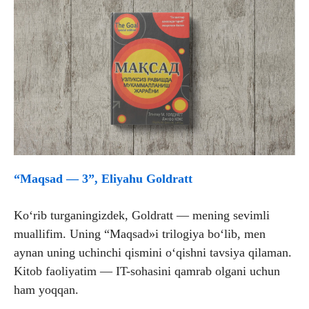
“Maqsad — 3”, Eliyahu Goldratt
Ko‘rib turganingizdek, Goldratt — mening sevimli
muallifim. Uning “Maqsad»i trilogiya bo‘lib, men
aynan uning uchinchi qismini o‘qishni tavsiya qilaman.
Kitob faoliyatim — IT-sohasini qamrab olgani uchun
ham yoqqan.