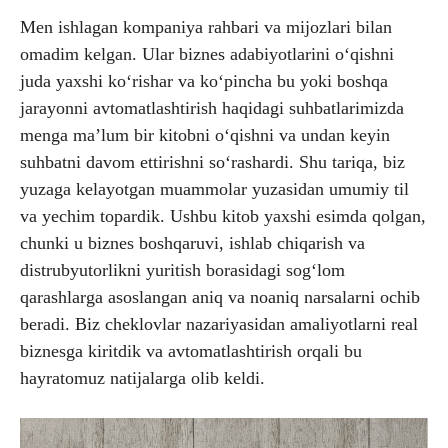
Men ishlagan kompaniya rahbari va mijozlari bilan
omadim kelgan. Ular biznes adabiyotlarini o‘qishni
juda yaxshi ko‘rishar va ko‘pincha bu yoki boshqa
jarayonni avtomatlashtirish haqidagi suhbatlarimizda
menga ma’lum bir kitobni o‘qishni va undan keyin
suhbatni davom ettirishni so‘rashardi. Shu tariqa, biz
yuzaga kelayotgan muammolar yuzasidan umumiy til
va yechim topardik. Ushbu kitob yaxshi esimda qolgan,
chunki u biznes boshqaruvi, ishlab chiqarish va
distrubyutorlikni yuritish borasidagi sog‘lom
qarashlarga asoslangan aniq va noaniq narsalarni ochib
beradi. Biz cheklovlar nazariyasidan amaliyotlarni real
biznesga kiritdik va avtomatlashtirish orqali bu
hayratomuz natijalarga olib keldi.