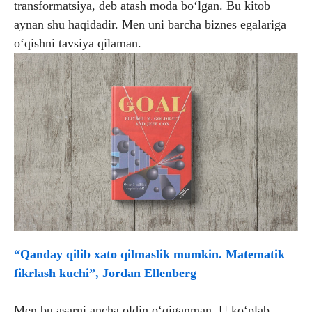
transformatsiya, deb atash moda bo‘lgan. Bu kitob
aynan shu haqidadir. Men uni barcha biznes egalariga
o‘qishni tavsiya qilaman.
“Qanday qilib xato qilmaslik mumkin. Matematik
fikrlash kuchi”, Jordan Ellenberg
Men bu asarni ancha oldin o‘qiganman. U ko‘plab