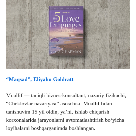
“Maqsad”, Eliyahu Goldratt
Muallif — taniqli biznes-konsultant, nazariy fizikachi,
“Cheklovlar nazariyasi” asoschisi. Muallif bilan
tanishuvim 15 yil oldin, ya’ni, ishlab chiqarish
korxonalarida jarayonlarni avtomatlashtirish bo‘yicha
loyihalarni boshqarganimda boshlangan.