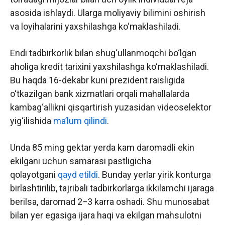
asosida ishlaydi. Ularga moliyaviy bilimini oshirish
va loyihalarini yaxshilashga ko‘maklashiladi.
Endi tadbirkorlik bilan shug‘ullanmoqchi bo‘lgan
aholiga kredit tarixini yaxshilashga ko‘maklashiladi.
Bu haqda 16-dekabr kuni prezident raisligida
o‘tkazilgan bank xizmatlari orqali mahallalarda
kambag‘allikni qisqartirish yuzasidan videoselektor
yig‘ilishida
ma’lum qilindi
.
Unda 85 ming gektar yerda kam daromadli ekin
ekilgani uchun samarasi pastligicha
qolayotgani
qayd etildi
. Bunday yerlar yirik konturga
birlashtirilib, tajribali tadbirkorlarga ikkilamchi ijaraga
berilsa, daromad 2−3 karra oshadi. Shu munosabat
bilan yer egasiga ijara haqi va ekilgan mahsulotni