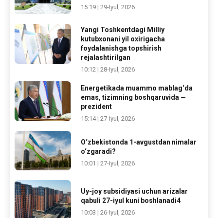
15:19 | 29-Iyul, 2026
Yangi Toshkentdagi Milliy
kutubxonani yil oxirigacha
foydalanishga topshirish
rejalashtirilgan
10:12 | 28-Iyul, 2026
Energetikada muammo mablag‘da
emas, tizimning boshqaruvida —
prezident
15:14 | 27-Iyul, 2026
O‘zbekistonda 1-avgustdan nimalar
o‘zgaradi?
10:01 | 27-Iyul, 2026
Uy-joy subsidiyasi uchun arizalar
qabuli 27-iyul kuni boshlanadi4
10:03 | 26-Iyul, 2026