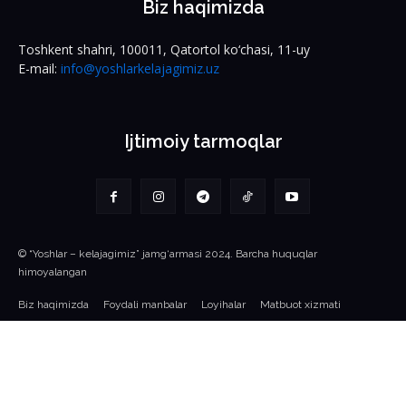
Biz haqimizda
Toshkent shahri, 100011, Qatortol ko‘chasi, 11-uy
E-mail:
info@yoshlarkelajagimiz.uz
Ijtimoiy tarmoqlar
© “Yoshlar – kelajagimiz” jamg‘armasi 2024. Barcha huquqlar
himoyalangan
Biz haqimizda
Foydali manbalar
Loyihalar
Matbuot xizmati