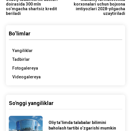
doirasida 300 mln
korxonalari uchun bojxona
so‘mgacha shartsiz kredit
imtiyozlari 2028-yilgacha
beriladi
uzaytiriladi
Bo‘limlar
Yangiliklar
Tadbirlar
Fotogalereya
Videogalereya
So'nggi yangiliklar
Oliy ta’limda talabalar bilimini
baholash tartibi o‘zgarishi mumkin