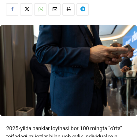
2025-yilda banklar loyihasi bor 100 mingta “o‘rta”
toifadagi mijozlar bilan uch oylik individual reja