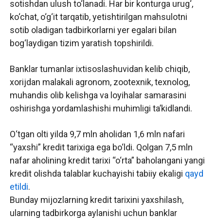
sotishdan ulush to‘lanadi. Har bir konturga urug‘,
ko‘chat, o‘g‘it tarqatib, yetishtirilgan mahsulotni
sotib oladigan tadbirkorlarni yer egalari bilan
bog‘laydigan tizim yaratish topshirildi.
Banklar tumanlar ixtisoslashuvidan kelib chiqib,
xorijdan malakali agronom, zootexnik, texnolog,
muhandis olib kelishga va loyihalar samarasini
oshirishga yordamlashishi muhimligi ta’kidlandi.
O‘tgan olti yilda 9,7 mln aholidan 1,6 mln nafari
“yaxshi” kredit tarixiga ega bo‘ldi. Qolgan 7,5 mln
nafar aholining kredit tarixi “o‘rta” baholangani yangi
kredit olishda talablar kuchayishi tabiiy ekaligi
qayd
etildi
.
Bunday mijozlarning kredit tarixini yaxshilash,
ularning tadbirkorga aylanishi uchun banklar