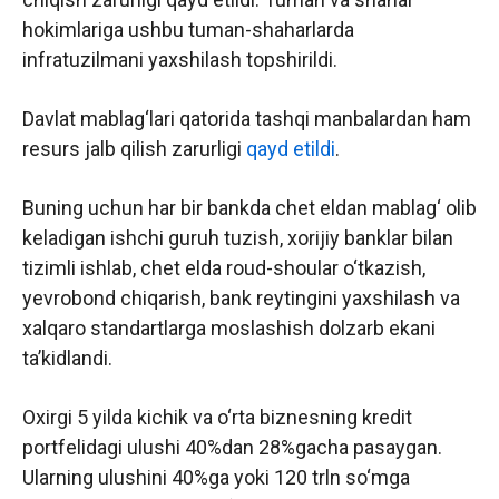
hokimlariga ushbu tuman-shaharlarda
infratuzilmani yaxshilash topshirildi.
Davlat mablag‘lari qatorida tashqi manbalardan ham
resurs jalb qilish zarurligi
qayd etildi
.
Buning uchun har bir bankda chet eldan mablag‘ olib
keladigan ishchi guruh tuzish, xorijiy banklar bilan
tizimli ishlab, chet elda roud-shoular o‘tkazish,
yevrobond chiqarish, bank reytingini yaxshilash va
xalqaro standartlarga moslashish dolzarb ekani
ta’kidlandi.
Oxirgi 5 yilda kichik va o‘rta biznesning kredit
portfelidagi ulushi 40%dan 28%gacha pasaygan.
Ularning ulushini 40%ga yoki 120 trln so‘mga