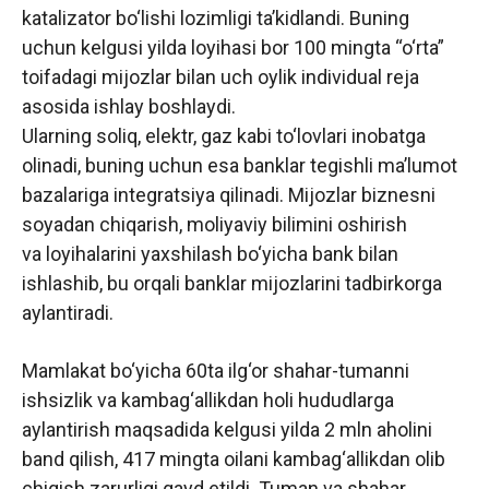
katalizator bo‘lishi lozimligi ta’kidlandi. Buning
uchun kelgusi yilda loyihasi bor 100 mingta “o‘rta”
toifadagi mijozlar bilan uch oylik individual reja
asosida ishlay boshlaydi.
Ularning soliq, elektr, gaz kabi to‘lovlari inobatga
olinadi, buning uchun esa banklar tegishli ma’lumot
bazalariga integratsiya qilinadi. Mijozlar biznesni
soyadan chiqarish, moliyaviy bilimini oshirish
va loyihalarini yaxshilash bo‘yicha bank bilan
ishlashib, bu orqali banklar mijozlarini tadbirkorga
aylantiradi.
Mamlakat bo‘yicha 60ta ilg‘or shahar-tumanni
ishsizlik va kambag‘allikdan holi hududlarga
aylantirish maqsadida kelgusi yilda 2 mln aholini
band qilish, 417 mingta oilani kambag‘allikdan olib
chiqish zarurligi qayd etildi. Tuman va shahar