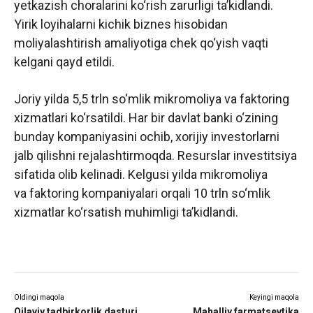
yetkazish choralarini ko‘rish zarurligi ta’kidlandi.
Yirik loyihalarni kichik biznes hisobidan
moliyalashtirish amaliyotiga chek qo‘yish vaqti
kelgani qayd etildi.
Joriy yilda 5,5 trln so‘mlik mikromoliya va faktoring
xizmatlari ko‘rsatildi. Har bir davlat banki o‘zining
bunday kompaniyasini ochib, xorijiy investorlarni
jalb qilishni rejalashtirmoqda. Resurslar investitsiya
sifatida olib kelinadi. Kelgusi yilda mikromoliya
va faktoring kompaniyalari orqali 10 trln so‘mlik
xizmatlar ko‘rsatish muhimligi ta’kidlandi.
Oldingi maqola
Keyingi maqola
Oilaviy tadbirkorlik dasturi
Mahalliy farmatsevtika