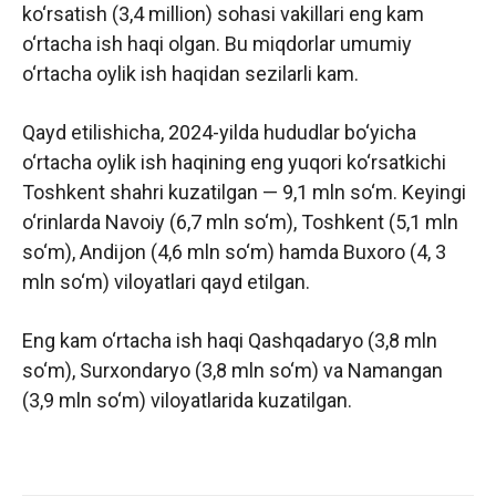
ko‘rsatish (3,4 million) sohasi vakillari eng kam
o‘rtacha ish haqi olgan. Bu miqdorlar umumiy
o‘rtacha oylik ish haqidan sezilarli kam.
Qayd etilishicha, 2024-yilda hududlar bo‘yicha
o‘rtacha oylik ish haqining eng yuqori ko‘rsatkichi
Toshkent shahri kuzatilgan — 9,1 mln so‘m. Keyingi
o‘rinlarda Navoiy (6,7 mln so‘m), Toshkent (5,1 mln
so‘m), Andijon (4,6 mln so‘m) hamda Buxoro (4, 3
mln so‘m) viloyatlari qayd etilgan.
Eng kam o‘rtacha ish haqi Qashqadaryo (3,8 mln
so‘m), Surxondaryo (3,8 mln so‘m) va Namangan
(3,9 mln so‘m) viloyatlarida kuzatilgan.