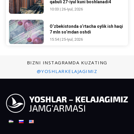
qabuli 27-iyul kuni boshlanadi4
10:03 | 26-Iyul, 2026
O‘zbekistonda o‘rtacha oylik ish haqi
7 mln so‘mdan oshdi
15:54 | 25-Iyul, 2026
BIZNI INSTAGRAMDA KUZATING
@YOSHLARKELAJAGIMIZ