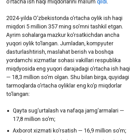
o‘rtacha ish haqi miqdorlarini maʼlum
qildi
.
2024-yilda O‘zbekistonda o‘rtacha oylik ish haqi
miqdori 5 million 357 ming so‘mni tashkil etgan.
Ayrim sohalarga mazkur ko‘rsatkichdan ancha
yuqori oylik to‘langan. Jumladan, kompyuter
dasturlashtirish, maslahat berish va boshqa
yordamchi xizmatlar sohasi vakillari respublika
miqdyosida eng yuqori darajadagi o‘rtacha ish haqi
— 18,3 million so‘m olgan. Shu bilan birga, quyidagi
tarmoqlarda o‘rtacha oyliklar eng ko‘p miqdorlar
to‘langan:
Qayta sug‘urtalash va nafaqa jamg‘armalari —
17,8 million so‘m;
Axborot xizmati ko‘rsatish — 16,9 million so‘m;