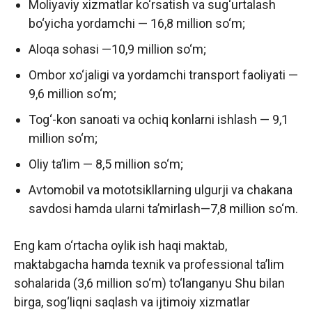
Moliyaviy xizmatlar ko‘rsatish va sug‘urtalash
bo‘yicha yordamchi — 16,8 million so‘m;
Aloqa sohasi —10,9 million so‘m;
Ombor xo‘jaligi va yordamchi transport faoliyati —
9,6 million so‘m;
Tog‘-kon sanoati va ochiq konlarni ishlash — 9,1
million so‘m;
Oliy taʼlim — 8,5 million so‘m;
Avtomobil va mototsikllarning ulgurji va chakana
savdosi hamda ularni taʼmirlash—7,8 million so‘m.
Eng kam o‘rtacha oylik ish haqi maktab,
maktabgacha hamda texnik va professional taʼlim
sohalarida (3,6 million so‘m) to‘langanyu Shu bilan
birga, sog‘liqni saqlash va ijtimoiy xizmatlar