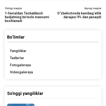
Oldingi maqola
Keyingi maqola
1-fevraldan Tashabbusli
O‘zbekistonda kambag‘allik
budjetning birinchi mavsumi
darajasi 9% dan pasaydi
boshlanadi
Bo‘limlar
Yangiliklar
Tadbirlar
Fotogalereya
Videogalereya
So'nggi yangiliklar