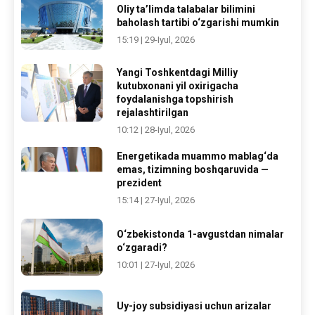
Oliy ta’limda talabalar bilimini
baholash tartibi o‘zgarishi mumkin
15:19 | 29-Iyul, 2026
Yangi Toshkentdagi Milliy
kutubxonani yil oxirigacha
foydalanishga topshirish
rejalashtirilgan
10:12 | 28-Iyul, 2026
Energetikada muammo mablag‘da
emas, tizimning boshqaruvida —
prezident
15:14 | 27-Iyul, 2026
O‘zbekistonda 1-avgustdan nimalar
o‘zgaradi?
10:01 | 27-Iyul, 2026
Uy-joy subsidiyasi uchun arizalar