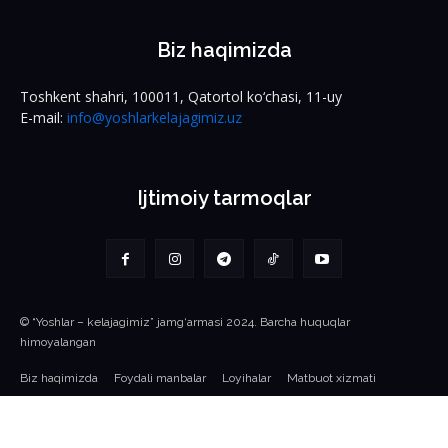
Biz haqimizda
Toshkent shahri, 100011, Qatortol ko‘chasi, 11-uy
E-mail:
info@yoshlarkelajagimiz.uz
Ijtimoiy tarmoqlar
© “Yoshlar – kelajagimiz” jamg‘armasi 2024. Barcha huquqlar
himoyalangan
Biz haqimizda
Foydali manbalar
Loyihalar
Matbuot xizmati