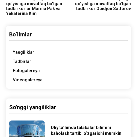
qo‘yishga muvaffaq bo‘lgan
qo’yishga muvaffaq bo’lgan
tadbirkorlar Marina Pak va
tadbirkor Obidjon Sattorov
Yekaterina Kim
Bo‘limlar
Yangiliklar
Tadbirlar
Fotogalereya
Videogalereya
So'nggi yangiliklar
Oliy ta’limda talabalar bilimini
baholash tartibi o‘zgarishi mumkin