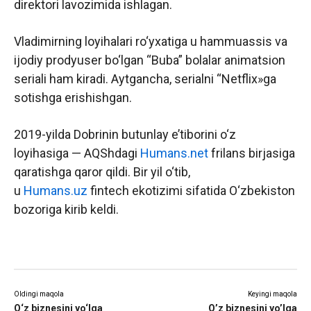
direktori lavozimida ishlagan.
Vladimirning loyihalari ro‘yxatiga u hammuassis va
ijodiy prodyuser bo‘lgan “Buba” bolalar animatsion
seriali ham kiradi. Aytgancha, serialni “Netflix»ga
sotishga erishishgan.
2019-yilda Dobrinin butunlay e’tiborini o‘z
loyihasiga — AQShdagi
Humans.net
frilans birjasiga
qaratishga qaror qildi. Bir yil o‘tib,
u
Humans.uz
fintech ekotizimi sifatida O‘zbekiston
bozoriga kirib keldi.
Oldingi maqola
Keyingi maqola
O‘z biznesini yo‘lga
O’z biznesini yo’lga