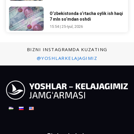
O‘zbekistonda o‘rtacha oylik ish haqi
7 mln so‘mdan oshdi
15:54 | 25-Iyul, 2026
BIZNI INSTAGRAMDA KUZATING
@YOSHLARKELAJAGIMIZ