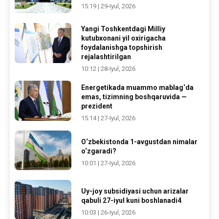
15:19 | 29-Iyul, 2026
Yangi Toshkentdagi Milliy
kutubxonani yil oxirigacha
foydalanishga topshirish
rejalashtirilgan
10:12 | 28-Iyul, 2026
Energetikada muammo mablag‘da
emas, tizimning boshqaruvida —
prezident
15:14 | 27-Iyul, 2026
O‘zbekistonda 1-avgustdan nimalar
o‘zgaradi?
10:01 | 27-Iyul, 2026
Uy-joy subsidiyasi uchun arizalar
qabuli 27-iyul kuni boshlanadi4
10:03 | 26-Iyul, 2026