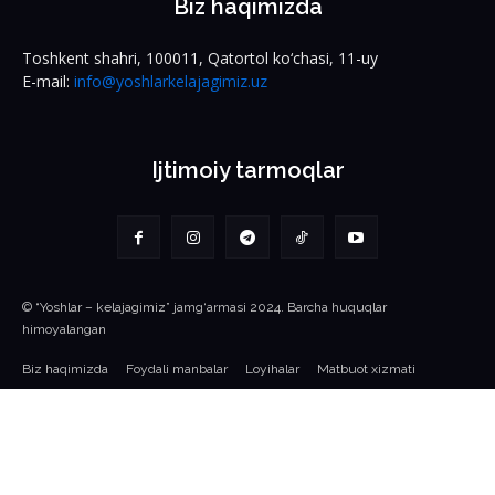
Biz haqimizda
Toshkent shahri, 100011, Qatortol ko‘chasi, 11-uy
E-mail:
info@yoshlarkelajagimiz.uz
Ijtimoiy tarmoqlar
© “Yoshlar – kelajagimiz” jamg‘armasi 2024. Barcha huquqlar
himoyalangan
Biz haqimizda
Foydali manbalar
Loyihalar
Matbuot xizmati