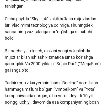
tanishgan.
O‘sha paytda “Sky Link” vakili bo‘lgan mijozlardan
biri Vladimirni texnologiya oqimiga, shuningdek,
sanoatning vazifalariga sho‘ng‘ishiga sababchi
bo‘ldi.
Bir necha yil o‘tgach, u o‘zini yangi yo‘nalishda
mijozlar bilan ishlash xizmatida sinab ko‘rishga
qaror qildi. Va 2000-yilda u “Sonic Duo” (“MegaFon”)
ga ishga o‘tdi.
Tadbirkor o‘z karyerasini ham “Beeline” nomi bilan
hammaga ma’lum bo‘lgan “Vimpelkom” va “Yota”
kompaniyasida qurgan, u bu yerda deyarli 10 yil,
so‘nggi uch yil davomida esa kompaniyaning bosh