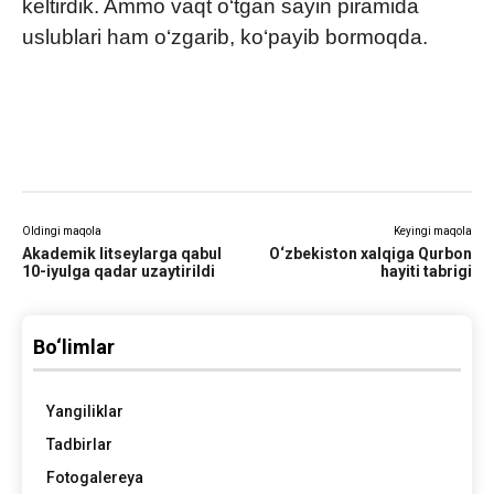
keltirdik. Ammo vaqt o‘tgan sayin piramida
uslublari ham o‘zgarib, ko‘payib bormoqda.
Oldingi maqola
Keyingi maqola
Akademik litseylarga qabul
O‘zbekiston xalqiga Qurbon
10-iyulga qadar uzaytirildi
hayiti tabrigi
Bo‘limlar
Yangiliklar
Tadbirlar
Fotogalereya