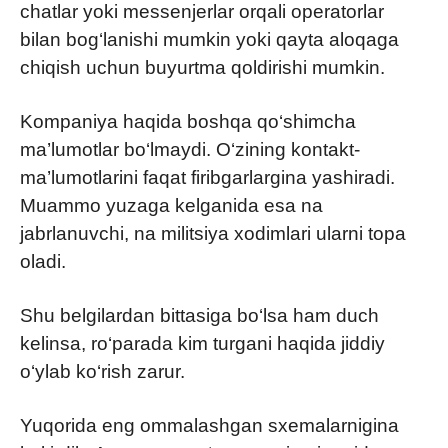
chatlar yoki messenjerlar orqali operatorlar
bilan bog‘lanishi mumkin yoki qayta aloqaga
chiqish uchun buyurtma qoldirishi mumkin.
Kompaniya haqida boshqa qo‘shimcha
ma’lumotlar bo‘lmaydi. O‘zining kontakt-
ma’lumotlarini faqat firibgarlargina yashiradi.
Muammo yuzaga kelganida esa na
jabrlanuvchi, na militsiya xodimlari ularni topa
oladi.
Shu belgilardan bittasiga bo‘lsa ham duch
kelinsa, ro‘parada kim turgani haqida jiddiy
o‘ylab ko‘rish zarur.
Yuqorida eng ommalashgan sxemalarnigina