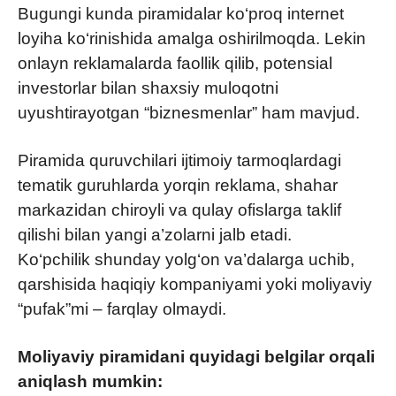
Bugungi kunda piramidalar ko‘proq internet
loyiha ko‘rinishida amalga oshirilmoqda. Lekin
onlayn reklamalarda faollik qilib, potensial
investorlar bilan shaxsiy muloqotni
uyushtirayotgan “biznesmenlar” ham mavjud.
Piramida quruvchilari ijtimoiy tarmoqlardagi
tematik guruhlarda yorqin reklama, shahar
markazidan chiroyli va qulay ofislarga taklif
qilishi bilan yangi a’zolarni jalb etadi.
Ko‘pchilik shunday yolg‘on va’dalarga uchib,
qarshisida haqiqiy kompaniyami yoki moliyaviy
“pufak”mi – farqlay olmaydi.
Moliyaviy piramidani quyidagi belgilar orqali
aniqlash mumkin: