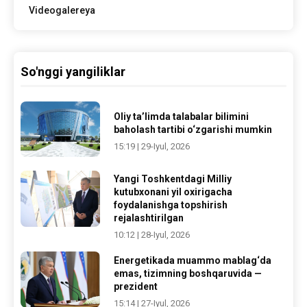
Videogalereya
So'nggi yangiliklar
Oliy ta’limda talabalar bilimini
baholash tartibi o‘zgarishi mumkin
15:19 | 29-Iyul, 2026
Yangi Toshkentdagi Milliy
kutubxonani yil oxirigacha
foydalanishga topshirish
rejalashtirilgan
10:12 | 28-Iyul, 2026
Energetikada muammo mablag‘da
emas, tizimning boshqaruvida —
prezident
15:14 | 27-Iyul, 2026