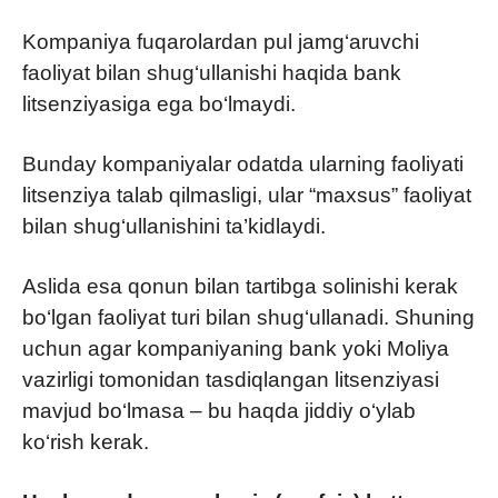
Kompaniya fuqarolardan pul jamg‘aruvchi
faoliyat bilan shug‘ullanishi haqida bank
litsenziyasiga ega bo‘lmaydi.
Bunday kompaniyalar odatda ularning faoliyati
litsenziya talab qilmasligi, ular “maxsus” faoliyat
bilan shug‘ullanishini ta’kidlaydi.
Aslida esa qonun bilan tartibga solinishi kerak
bo‘lgan faoliyat turi bilan shug‘ullanadi. Shuning
uchun agar kompaniyaning bank yoki Moliya
vazirligi tomonidan tasdiqlangan litsenziyasi
mavjud bo‘lmasa – bu haqda jiddiy o‘ylab
ko‘rish kerak.