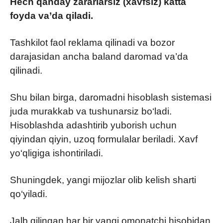
Hech qanday zararlarsiz (xavfsiz) katta
foyda va’da qiladi.
Tashkilot faol reklama qilinadi va bozor
darajasidan ancha baland daromad va’da
qilinadi.
Shu bilan birga, daromadni hisoblash sistemasi
juda murakkab va tushunarsiz bo‘ladi.
Hisoblashda adashtirib yuborish uchun
qiyindan qiyin, uzoq formulalar beriladi. Xavf
yo‘qligiga ishontiriladi.
Shuningdek, yangi mijozlar olib kelish sharti
qo‘yiladi.
Jalb qilingan har bir yangi omonatchi hisobidan