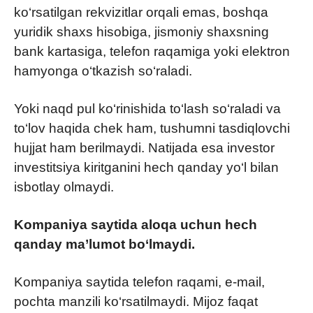
ko‘rsatilgan rekvizitlar orqali emas, boshqa
yuridik shaxs hisobiga, jismoniy shaxsning
bank kartasiga, telefon raqamiga yoki elektron
hamyonga o‘tkazish so‘raladi.
Yoki naqd pul ko‘rinishida to‘lash so‘raladi va
to‘lov haqida chek ham, tushumni tasdiqlovchi
hujjat ham berilmaydi. Natijada esa investor
investitsiya kiritganini hech qanday yo‘l bilan
isbotlay olmaydi.
Kompaniya saytida aloqa uchun hech
qanday ma’lumot bo‘lmaydi.
Kompaniya saytida telefon raqami, e-mail,
pochta manzili ko‘rsatilmaydi. Mijoz faqat