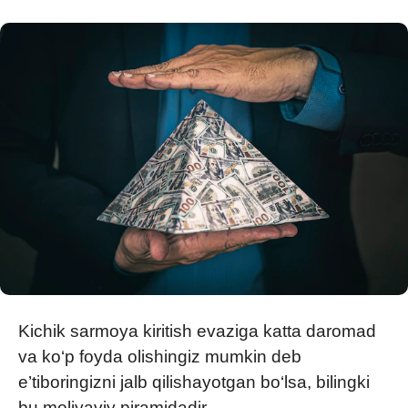
Kichik sarmoya kiritish evaziga katta daromad
va ko‘p foyda olishingiz mumkin deb
e’tiboringizni jalb qilishayotgan bo‘lsa, bilingki
bu moliyaviy piramidadir.