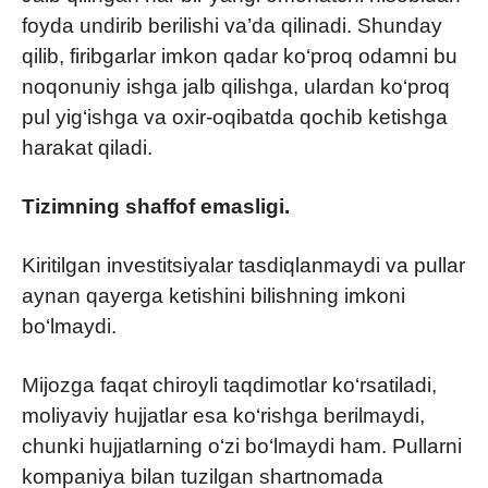
foyda undirib berilishi va’da qilinadi. Shunday
qilib, firibgarlar imkon qadar ko‘proq odamni bu
noqonuniy ishga jalb qilishga, ulardan ko‘proq
pul yig‘ishga va oxir-oqibatda qochib ketishga
harakat qiladi.
Tizimning shaffof emasligi.
Kiritilgan investitsiyalar tasdiqlanmaydi va pullar
aynan qayerga ketishini bilishning imkoni
bo‘lmaydi.
Mijozga faqat chiroyli taqdimotlar ko‘rsatiladi,
moliyaviy hujjatlar esa ko‘rishga berilmaydi,
chunki hujjatlarning o‘zi bo‘lmaydi ham. Pullarni
kompaniya bilan tuzilgan shartnomada