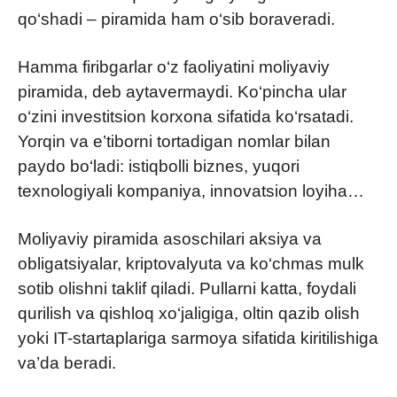
qo‘shadi – piramida ham o‘sib boraveradi.
Hamma firibgarlar o‘z faoliyatini moliyaviy
piramida, deb aytavermaydi. Ko‘pincha ular
o‘zini investitsion korxona sifatida ko‘rsatadi.
Yorqin va e’tiborni tortadigan nomlar bilan
paydo bo‘ladi: istiqbolli biznes, yuqori
texnologiyali kompaniya, innovatsion loyiha…
Moliyaviy piramida asoschilari aksiya va
obligatsiyalar, kriptovalyuta va ko‘chmas mulk
sotib olishni taklif qiladi. Pullarni katta, foydali
qurilish va qishloq xo‘jaligiga, oltin qazib olish
yoki IT-startaplariga sarmoya sifatida kiritilishiga
va’da beradi.