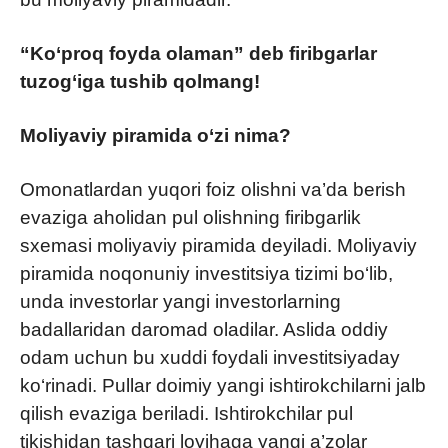
“Ko‘proq foyda olaman” deb firibgarlar
tuzog‘iga tushib qolmang!
Moliyaviy piramida o‘zi nima?
Omonatlardan yuqori foiz olishni va’da berish
evaziga aholidan pul olishning firibgarlik
sxemasi moliyaviy piramida deyiladi. Moliyaviy
piramida noqonuniy investitsiya tizimi bo‘lib,
unda investorlar yangi investorlarning
badallaridan daromad oladilar. Aslida oddiy
odam uchun bu xuddi foydali investitsiyaday
ko‘rinadi. Pullar doimiy yangi ishtirokchilarni jalb
qilish evaziga beriladi. Ishtirokchilar pul
tikishidan tashqari loyihaga yangi a’zolar