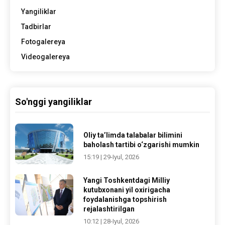
Yangiliklar
Tadbirlar
Fotogalereya
Videogalereya
So'nggi yangiliklar
Oliy ta’limda talabalar bilimini
baholash tartibi o‘zgarishi mumkin
15:19 | 29-Iyul, 2026
Yangi Toshkentdagi Milliy
kutubxonani yil oxirigacha
foydalanishga topshirish
rejalashtirilgan
10:12 | 28-Iyul, 2026