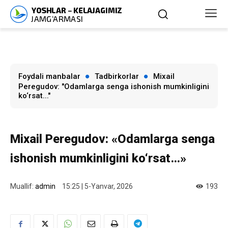
Foydali manbalar
Tadbirkorlar
Mixail
Peregudov: "Odamlarga senga ishonish mumkinligini
ko‘rsat..."
Mixail Peregudov: «Odamlarga senga
ishonish mumkinligini ko‘rsat…»
Muallif:
admin
15:25 | 5-Yanvar, 2026
193