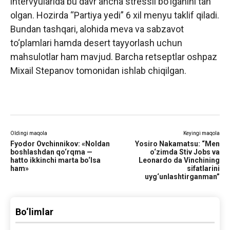
intervyularida bu davr ancha stressli bo‘lganini tan
olgan. Hozirda “Partiya yedi” 6 xil menyu taklif qiladi.
Bundan tashqari, alohida meva va sabzavot
to‘plamlari hamda desert tayyorlash uchun
mahsulotlar ham mavjud. Barcha retseptlar oshpaz
Mixail Stepanov tomonidan ishlab chiqilgan.
Oldingi maqola
Keyingi maqola
Fyodor Ovchinnikov: «Noldan
Yosiro Nakamatsu: “Men
boshlashdan qo‘rqma —
o‘zimda Stiv Jobs va
hatto ikkinchi marta bo‘lsa
Leonardo da Vinchining
ham»
sifatlarini
uyg‘unlashtirganman”
Bo‘limlar