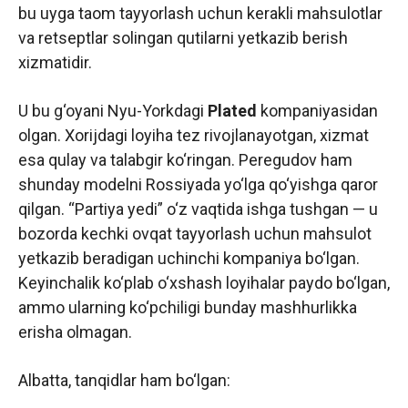
bu uyga taom tayyorlash uchun kerakli mahsulotlar
va retseptlar solingan qutilarni yetkazib berish
xizmatidir.
U bu g‘oyani Nyu-Yorkdagi
Plated
kompaniyasidan
olgan. Xorijdagi loyiha tez rivojlanayotgan, xizmat
esa qulay va talabgir ko‘ringan. Peregudov ham
shunday modelni Rossiyada yo‘lga qo‘yishga qaror
qilgan. “Partiya yedi” o‘z vaqtida ishga tushgan — u
bozorda kechki ovqat tayyorlash uchun mahsulot
yetkazib beradigan uchinchi kompaniya bo‘lgan.
Keyinchalik ko‘plab o‘xshash loyihalar paydo bo‘lgan,
ammo ularning ko‘pchiligi bunday mashhurlikka
erisha olmagan.
Albatta, tanqidlar ham bo‘lgan: