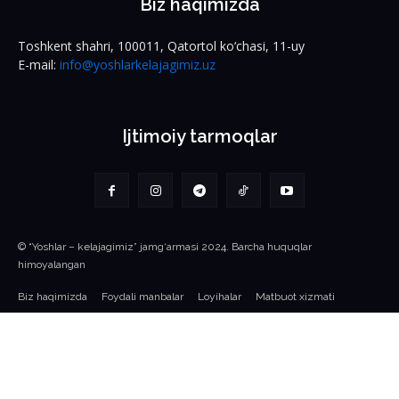
Biz haqimizda
Toshkent shahri, 100011, Qatortol ko‘chasi, 11-uy
E-mail:
info@yoshlarkelajagimiz.uz
Ijtimoiy tarmoqlar
© “Yoshlar – kelajagimiz” jamg‘armasi 2024. Barcha huquqlar
himoyalangan
Biz haqimizda
Foydali manbalar
Loyihalar
Matbuot xizmati