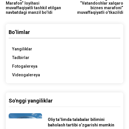
Marafon” loyihasi
“Vatandoshlar xalqaro
muvaffaqiyatli tashkil etilgan
biznes marafoni”
navbatdagi manzil bo’ldi
muvaffaqiyatli o‘tkazildi
Bo‘limlar
Yangiliklar
Tadbirlar
Fotogalereya
Videogalereya
So'nggi yangiliklar
Oliy ta’limda talabalar bilimini
baholash tartibi o‘zgarishi mumkin