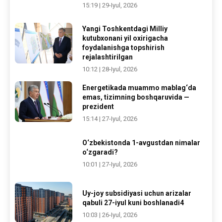
15:19 | 29-Iyul, 2026
Yangi Toshkentdagi Milliy
kutubxonani yil oxirigacha
foydalanishga topshirish
rejalashtirilgan
10:12 | 28-Iyul, 2026
Energetikada muammo mablag‘da
emas, tizimning boshqaruvida —
prezident
15:14 | 27-Iyul, 2026
O‘zbekistonda 1-avgustdan nimalar
o‘zgaradi?
10:01 | 27-Iyul, 2026
Uy-joy subsidiyasi uchun arizalar
qabuli 27-iyul kuni boshlanadi4
10:03 | 26-Iyul, 2026