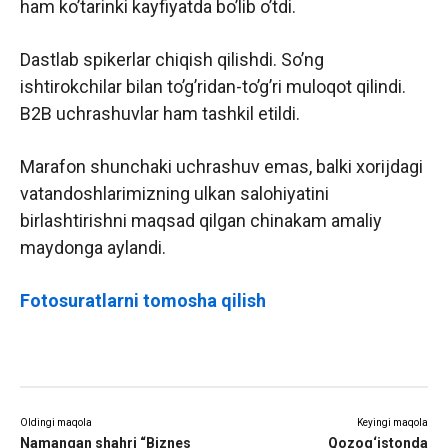
ham ko’tarinki kayfiyatda bo’lib o’tdi.
Dastlab spikerlar chiqish qilishdi. So’ng
ishtirokchilar bilan to’g’ridan-to’g’ri muloqot qilindi.
B2B uchrashuvlar ham tashkil etildi.
Marafon shunchaki uchrashuv emas, balki xorijdagi
vatandoshlarimizning ulkan salohiyatini
birlashtirishni maqsad qilgan chinakam amaliy
maydonga aylandi.
Fotosuratlarni tomosha qilish
Oldingi maqola
Keyingi maqola
Namangan shahri “Biznes
Qozog‘istonda