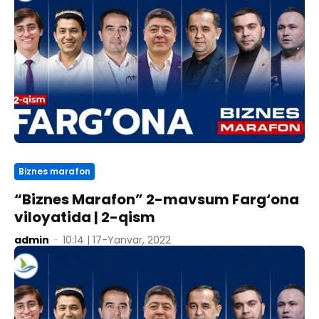
Biznes marafon
“Biznes Marafon” 2-mavsum Farg‘ona
viloyatida | 2-qism
admin
-
10:14 | 17-Yanvar, 2022