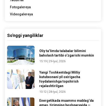
Fotogalereya
Videogalereya
So'nggi yangiliklar
Oliy ta’limda talabalar bilimini
baholash tartibi o‘zgarishi mumkin
15:19 | 29-Iyul, 2026
Yangi Toshkentdagi Milliy
kutubxonani yil oxirigacha
foydalanishga topshirish
rejalashtirilgan
10:12 | 28-Iyul, 2026
Energetikada muammo mablag‘da
emas, tizimning boshqaruvida —