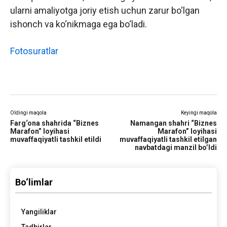
ularni amaliyotga joriy etish uchun zarur bo‘lgan
ishonch va ko‘nikmaga ega bo‘ladi.
Fotosuratlar
Oldingi maqola
Keyingi maqola
Farg‘ona shahrida “Biznes
Namangan shahri “Biznes
Marafon” loyihasi
Marafon” loyihasi
muvaffaqiyatli tashkil etildi
muvaffaqiyatli tashkil etilgan
navbatdagi manzil bo’ldi
Bo‘limlar
Yangiliklar
Tadbirlar