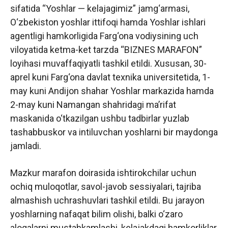
sifatida “Yoshlar — kelajagimiz” jamg‘armasi,
O‘zbekiston yoshlar ittifoqi hamda Yoshlar ishlari
agentligi hamkorligida Farg‘ona vodiysining uch
viloyatida ketma-ket tarzda “BIZNES MARAFON”
loyihasi muvaffaqiyatli tashkil etildi. Xususan, 30-
aprel kuni Farg‘ona davlat texnika universitetida, 1-
may kuni Andijon shahar Yoshlar markazida hamda
2-may kuni Namangan shahridagi ma’rifat
maskanida o‘tkazilgan ushbu tadbirlar yuzlab
tashabbuskor va intiluvchan yoshlarni bir maydonga
jamladi.
Mazkur marafon doirasida ishtirokchilar uchun
ochiq muloqotlar, savol-javob sessiyalari, tajriba
almashish uchrashuvlari tashkil etildi. Bu jarayon
yoshlarning nafaqat bilim olishi, balki o‘zaro
aloqalarni mustahkamlashi, kelajakdagi hamkorliklar