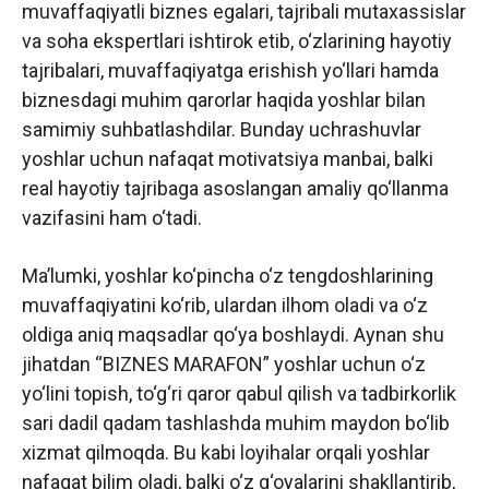
muvaffaqiyatli biznes egalari, tajribali mutaxassislar
va soha ekspertlari ishtirok etib, o‘zlarining hayotiy
tajribalari, muvaffaqiyatga erishish yo‘llari hamda
biznesdagi muhim qarorlar haqida yoshlar bilan
samimiy suhbatlashdilar. Bunday uchrashuvlar
yoshlar uchun nafaqat motivatsiya manbai, balki
real hayotiy tajribaga asoslangan amaliy qo‘llanma
vazifasini ham o‘tadi.
Ma’lumki, yoshlar ko‘pincha o‘z tengdoshlarining
muvaffaqiyatini ko‘rib, ulardan ilhom oladi va o‘z
oldiga aniq maqsadlar qo‘ya boshlaydi. Aynan shu
jihatdan “BIZNES MARAFON” yoshlar uchun o‘z
yo‘lini topish, to‘g‘ri qaror qabul qilish va tadbirkorlik
sari dadil qadam tashlashda muhim maydon bo‘lib
xizmat qilmoqda. Bu kabi loyihalar orqali yoshlar
nafaqat bilim oladi, balki o‘z g‘oyalarini shakllantirib,