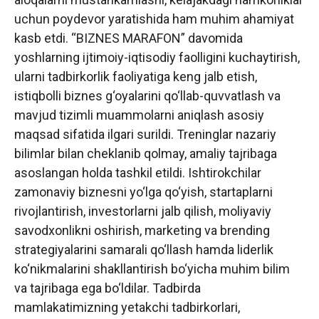
uchun poydevor yaratishida ham muhim ahamiyat
kasb etdi. “BIZNES MARAFON” davomida
yoshlarning ijtimoiy-iqtisodiy faolligini kuchaytirish,
ularni tadbirkorlik faoliyatiga keng jalb etish,
istiqbolli biznes g‘oyalarini qo‘llab-quvvatlash va
mavjud tizimli muammolarni aniqlash asosiy
maqsad sifatida ilgari surildi. Treninglar nazariy
bilimlar bilan cheklanib qolmay, amaliy tajribaga
asoslangan holda tashkil etildi. Ishtirokchilar
zamonaviy biznesni yo‘lga qo‘yish, startaplarni
rivojlantirish, investorlarni jalb qilish, moliyaviy
savodxonlikni oshirish, marketing va brending
strategiyalarini samarali qo‘llash hamda liderlik
ko‘nikmalarini shakllantirish bo‘yicha muhim bilim
va tajribaga ega bo‘ldilar. Tadbirda
mamlakatimizning yetakchi tadbirkorlari,