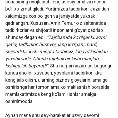
sohasining rivojlanishi eng asosiy omil va manba
bo‘lib xizmat qiladi. Yurtimizda tadbirkorlik azaldan
xalqimizga xos bo‘lgan va jamiyatda yuksak
qadrlangan. Xususan, Amir Temur o‘z saltanatida
tadbirkorlar va shijoatli insonlarni g‘oyat qadrlab
shunday degan edi:
“Tajribamda ko‘rilganki, azmi
qat’iy, tadbirkor, hushyor, jang ko‘rgan, mard,
shijoatli bir kishi mingta tadbirsiz, loqayd kishidan
yaxshiroqdir. Chunki tajribali bir kishi minglab
kishiga ish buyuradi”
. Shu nuqtai nazardan, bugungi
kunda aholini, xususan, yoshlarni tadbirkorlikka
keng jalb qilish, ularning biznes g‘oyalarini amalga
oshirishga har tomonlama ko‘maklashish borasida
mamlakatimizda keng ko‘lamli ishlar amalga
oshirilmoqda.
Aynan mana shu sa’y-harakatlar uzviy davomi