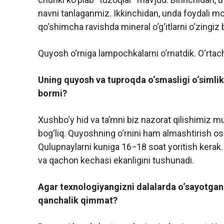
navni tanlaganmiz. Ikkinchidan, unda foydali m
qo‘shimcha ravishda mineral o‘g‘itlarni o‘zingiz b
Quyosh o‘rniga lampochkalarni o‘rnatdik. O‘rtac
Uning quyosh va tuproqda o‘smasligi o‘simlikk
bormi?
Xushbo‘y hid va ta’mni biz nazorat qilishimiz mu
bog‘liq. Quyoshning o‘rnini ham almashtirish o
Qulupnaylarni kuniga 16−18 soat yoritish kerak.
va qachon kechasi ekanligini tushunadi.
Agar texnologiyangizni dalalarda o‘sayotgan 
qanchalik qimmat?