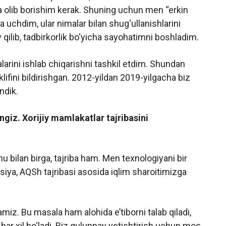
ra olib borishim kerak. Shuning uchun men “erkin
 uchdim, ular nimalar bilan shug‘ullanishlarini
qilib, tadbirkorlik bo‘yicha sayohatimni boshladim.
alarini ishlab chiqarishni tashkil etdim. Shundan
lifini bildirishgan. 2012-yildan 2019-yilgacha biz
ndik.
giz. Xorijiy mamlakatlar tajribasini
 bilan birga, tajriba ham. Men texnologiyani bir
iya, AQSh tajribasi asosida iqlim sharoitimizga
iz. Bu masala ham alohida e’tiborni talab qiladi,
 har xil bo‘ladi. Biz qulupnay yetishtirish uchun mos