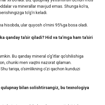
oddalar va minerallar mavjud emas. Shunga ko‘ra,
erishingizga to‘g‘ri keladi.
ha hisobda, ular quyosh o‘rnini 95%ga bosa oladi.
a qanday ta’sir qiladi? Hid va ta’mga ham ta’siri
mkin. Bu qanday mineral o‘g‘itlar qo‘shilishiga
son, chunki men vaqtni nazorat qilaman.
 Shu tariqa, o‘simlikning o‘zi qachon kunduzi
qulupnay bilan solishtirsangiz, bu texnologiya