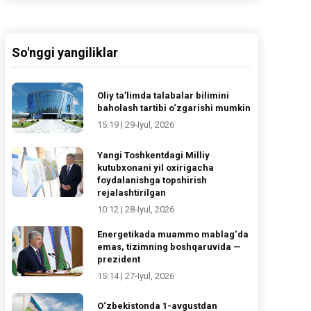
So'nggi yangiliklar
Oliy ta’limda talabalar bilimini
baholash tartibi o‘zgarishi mumkin
15:19 | 29-Iyul, 2026
Yangi Toshkentdagi Milliy
kutubxonani yil oxirigacha
foydalanishga topshirish
rejalashtirilgan
10:12 | 28-Iyul, 2026
Energetikada muammo mablag‘da
emas, tizimning boshqaruvida —
prezident
15:14 | 27-Iyul, 2026
O‘zbekistonda 1-avgustdan