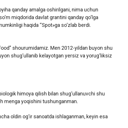
oyiha qanday amalga oshirilgani, nima uchun
so‘m miqdorida davlat grantini qanday qo‘lga
mumkinligi haqida “Spot»ga so‘zlab berdi.
 Food” shourumidamiz. Men 2012-yildan buyon shu
yon shug‘ullanib kelayotgan yersiz va yorug‘liksiz
biologik himoya qilish bilan shug‘ullanuvchi shu
 ish menga yoqishini tushunganman.
ncha oldin og‘ir sanoatda ishlaganman, keyin esa