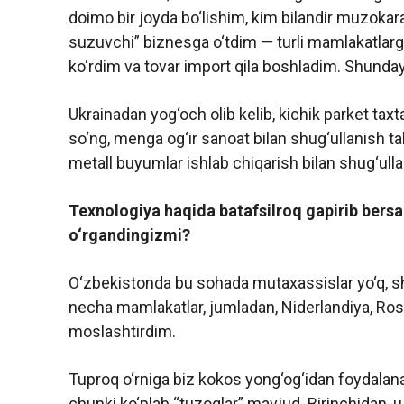
doimo bir joyda bo‘lishim, kim bilandir muzoka
suzuvchi” biznesga o‘tdim — turli mamlakatlarga
ko‘rdim va tovar import qila boshladim. Shunday 
Ukrainadan yog‘och olib kelib, kichik parket taxt
so‘ng, menga og‘ir sanoat bilan shug‘ullanish tak
metall buyumlar ishlab chiqarish bilan shug‘ulla
Texnologiya haqida batafsilroq gapirib bersan
o‘rgandingizmi?
O‘zbekistonda bu sohada mutaxassislar yo‘q, shu
necha mamlakatlar, jumladan, Niderlandiya, Ross
moslashtirdim.
Tuproq o‘rniga biz kokos yong‘og‘idan foydalanam
chunki ko‘plab “tuzoqlar” mavjud. Birinchidan, u