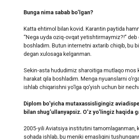
Bunga nima sabab bo‘lgan?
Katta ehtimol bilan kovid. Karantin paytida ham
“Nega uyda oziq-ovqat yetishtirmaymiz?!” deb 
boshladim. Butun internetni axtarib chiqib, bu 
degan xulosaga kelganman.
Sekin-asta hududimiz sharoitiga mutlaqo mos ke
harakat qila boshladim. Menga nyuanslarni o‘rga
ishlab chiqarishni yo‘lga qo‘yish uchun bir necha 
Diplom bo‘yicha mutaxassisligingiz aviadisp
bilan shug‘ullanyapsiz. O‘z yo‘lingiz haqida g
2005-yili Aviatsiya institutini tamomlaganman,
sohada ishlab, bu meniki emasligini tushungan