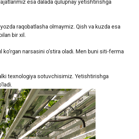
jatlarimiz esa dalada qulupnay yetishtirishga
yozda raqobatlasha olmaymiz. Qish va kuzda esa
lan bir xil.
l ko‘rgan narsasini o‘stira oladi. Men buni siti-ferma
lki texnologiya sotuvchisimiz. Yetishtirishga
‘ladi.