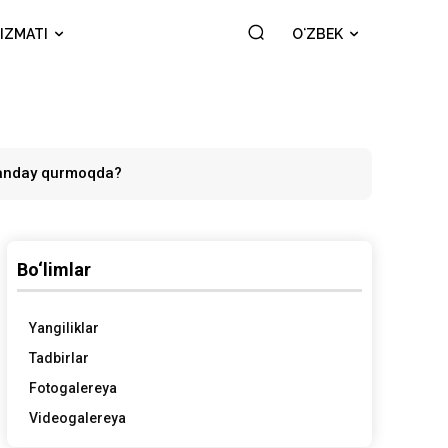
IZMATI
OʻZBEK
 qanday qurmoqda?
Bo‘limlar
Yangiliklar
Tadbirlar
Fotogalereya
Videogalereya