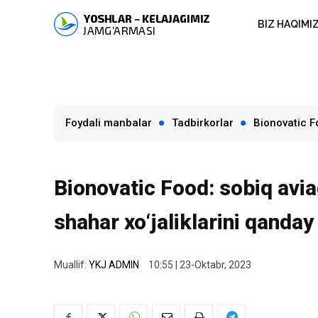
BIZ HAQIMI
Foydali manbalar
Tadbirkorlar
Bionovatic F
Bionovatic Food: sobiq avi
shahar xo‘jaliklarini qand
Muallif:
YKJ ADMIN
10:55 | 23-Oktabr, 2023