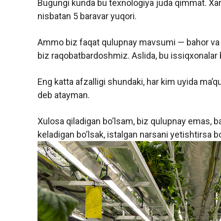
Bugungi kunda bu texnologiya juda qimmat. Xara
nisbatan 5 baravar yuqori.
Ammo biz faqat qulupnay mavsumi — bahor va 
biz raqobatbardoshmiz. Aslida, bu issiqxonalar bi
Eng katta afzalligi shundaki, har kim uyida ma’qu
deb atayman.
Xulosa qiladigan bo‘lsam, biz qulupnay emas, ba
keladigan bo‘lsak, istalgan narsani yetishtirsa bo