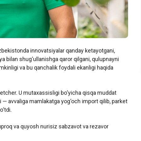
zbekistonda innovatsiyalar qanday ketayotgani,
ya bilan shug‘ullanishga qaror qilgani, qulupnayni
inligi va bu qanchalik foydali ekanligi haqida
etcher. U mutaxassisligi bo‘yicha qisqa muddat
di — avvaliga mamlakatga yog‘och import qilib, parket
o‘tdi.
uproq va quyosh nurisiz sabzavot va rezavor