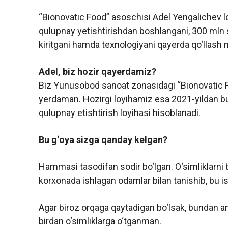
“Bionovatic Food” asoschisi Adel Yengalichev l
qulupnay yetishtirishdan boshlangani, 300 mln 
kiritgani hamda texnologiyani qayerda qo‘llash 
Adel, biz hozir qayerdamiz?
Biz Yunusobod sanoat zonasidagi “Bionovatic
yerdaman. Hozirgi loyihamiz esa 2021-yildan bu
qulupnay etishtirish loyihasi hisoblanadi.
Bu g‘oya sizga qanday kelgan?
Hammasi tasodifan sodir bo‘lgan. O‘simliklarni 
korxonada ishlagan odamlar bilan tanishib, bu
Agar biroz orqaga qaytadigan bo‘lsak, bundan a
birdan o‘simliklarga o‘tganman.