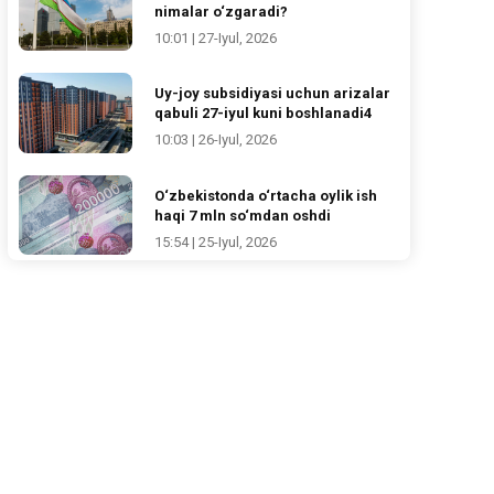
nimalar o‘zgaradi?
10:01 | 27-Iyul, 2026
Uy-joy subsidiyasi uchun arizalar
qabuli 27-iyul kuni boshlanadi4
10:03 | 26-Iyul, 2026
O‘zbekistonda o‘rtacha oylik ish
haqi 7 mln so‘mdan oshdi
15:54 | 25-Iyul, 2026