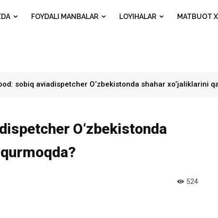
ZDA
FOYDALI MANBALAR
LOYIHALAR
MATBUOT X
ood: sobiq aviadispetcher O‘zbekistonda shahar xo‘jaliklarini
adispetcher O‘zbekistonda
ay qurmoqda?
524