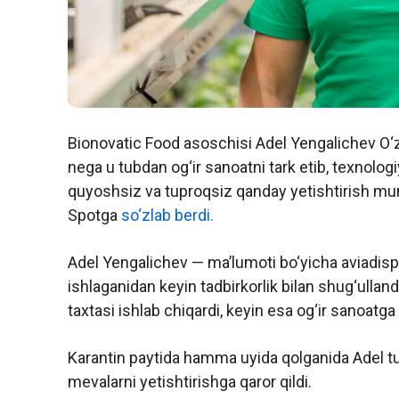
Bionovatic Food asoschisi Adel Yengalichev O‘
nega u tubdan og‘ir sanoatni tark etib, texnologi
quyoshsiz va tuproqsiz qanday yetishtirish mumk
Spotga
so‘zlab berdi.
Adel Yengalichev — ma’lumoti bo‘yicha aviadisp
ishlaganidan keyin tadbirkorlik bilan shug‘ullan
taxtasi ishlab chiqardi, keyin esa og‘ir sanoatga 
Karantin paytida hamma uyida qolganida Adel t
mevalarni yetishtirishga qaror qildi.