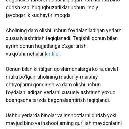
qurish kabi huquqbuzarliklar uchun jinoiy
javobgarlik kuchaytirilmoqda.
Aholining dam olishi uchun foydalaniladigan yerlarni
xususiylashtirish taqiqlanadi. Tegishli qonun bilan
ayrim qonun hujjatlariga o‘zgartirish
va qo‘shimchalar
kiritildi
.
Qonun bilan kiritilgan qo‘shimchalarga ko‘ra, davlat
mulki bo‘lgan, aholining madaniy-maishiy
ehtiyojlarini qondirish va dam olishi uchun
foydalaniladigan yerlarni xususiylashtirish yoxud
boshqacha tarzda begonalashtirish taqiqlandi.
Ushbu yerlarda binolar va inshootlarni qurish yoki
mavjud bino va inshootlarning qurilish maydonlarini