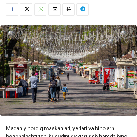
Madaniy hordiq maskanlari, yerlari va binolarni
begonalashtirish, hududini qisqartirish hamda bino