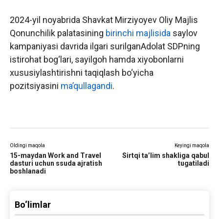
2024-yil noyabrida Shavkat Mirziyoyev Oliy Majlis
Qonunchilik palatasining
birinchi majlisida
saylov
kampaniyasi davrida ilgari surilganAdolat SDPning
istirohat bog‘lari, sayilgoh hamda xiyobonlarni
xususiylashtirishni taqiqlash bo‘yicha
pozitsiyasini
ma’qullagandi
.
Oldingi maqola
Keyingi maqola
15-maydan Work and Travel
Sirtqi ta’lim shakliga qabul
dasturi uchun ssuda ajratish
tugatiladi
boshlanadi
Bo‘limlar