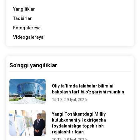
Yangiliklar
Tadbirlar
Fotogalereya
Videogalereya
So'nggi yangiliklar
Oliy ta’limda talabalar bilimini
baholash tartibi o‘zgarishi mumkin
15:19 | 29-Iyul, 2026
Yangi Toshkentdagi Milliy
kutubxonani yil oxirigacha
foydalanishga topshirish
rejalashtirilgan
10:12 | 28-Iyul, 2026