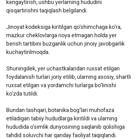
kengaytirish, ushbu yerlarning hududini
qisqartirishni taqiqlash belgilandi.
Jinoyat kodeksiga kiritilgan qo‘shimchaga ko‘ra,
mazkur cheklovlarga rioya etmagan holda yer
berish tartibini buzganlik uchun jinoiy javobgarlik
kuchaytirilmoqda.
Shuningdek, yer uchastkalaridan ruxsat etilgan
foydalanish turlari joriy etilib, ularning asosiy, shartli
ruxsat etilgan va yordamchi turlarga bo‘linishi
ko‘zda tutildi.
Bundan tashqari, botanika bog‘lari muhofaza
etiladigan tabiiy hududlarga kiritildi va ularning
hududida o‘simlik dunyosining saqlanib qolishiga
tahdid soluvchi har qanday faoliyat taqiqlandi.