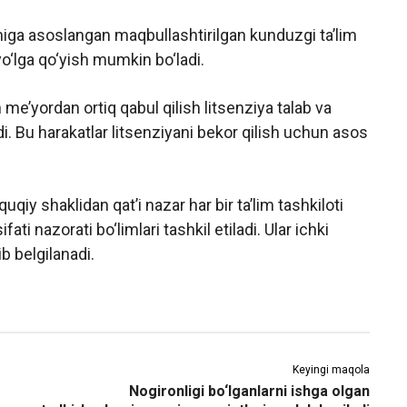
miga asoslangan maqbullashtirilgan kunduzgi ta’lim
yo‘lga qo‘yish mumkin bo‘ladi.
n me’yordan ortiq qabul qilish litsenziya talab va
i. Bu harakatlar litsenziyani bekor qilish uchun asos
qiy shaklidan qat’i nazar har bir ta’lim tashkiloti
ati nazorati bo‘limlari tashkil etiladi. Ular ichki
ib belgilanadi.
Keyingi maqola
Nogironligi bo‘lganlarni ishga olgan