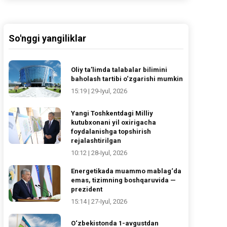
So'nggi yangiliklar
Oliy ta’limda talabalar bilimini
baholash tartibi o‘zgarishi mumkin
15:19 | 29-Iyul, 2026
Yangi Toshkentdagi Milliy
kutubxonani yil oxirigacha
foydalanishga topshirish
rejalashtirilgan
10:12 | 28-Iyul, 2026
Energetikada muammo mablag‘da
emas, tizimning boshqaruvida —
prezident
15:14 | 27-Iyul, 2026
O‘zbekistonda 1-avgustdan