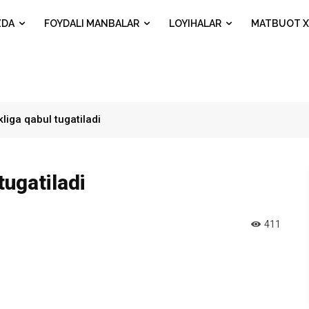
ZDA
FOYDALI MANBALAR
LOYIHALAR
MATBUOT X
akliga qabul tugatiladi
tugatiladi
411