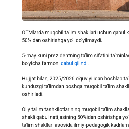
OTMlarda muqobil ta’lim shakllari uchun qabul kv
50%idan oshirishga yo‘l qo‘yilmaydi.
5-may kuni prezidentning ta’lim sifatini ta’minlas
bo‘yicha farmoni
qabul qilindi
.
Hujjat bilan, 2025/2026 o‘quv yilidan boshlab ta’l
kunduzgi ta’limdan boshqa muqobil ta’lim shakl
oshiriladi.
Oliy ta’lim tashkilotlarining muqobil ta’lim shak
shakli qabul natijasining 50%idan oshirishga yo
ta’lim shakllari asosida ilmiy-pedagogik kadrlarn