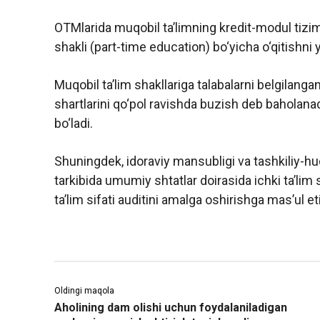
OTMlarida muqobil ta’limning kredit-modul tizi
shakli (part-time education) bo‘yicha o‘qitishni 
Muqobil ta’lim shakllariga talabalarni belgilanga
shartlarini qo‘pol ravishda buzish deb baholanad
bo‘ladi.
Shuningdek, idoraviy mansubligi va tashkiliy-huqu
tarkibida umumiy shtatlar doirasida ichki ta’lim sif
ta’lim sifati auditini amalga oshirishga mas’ul et
Oldingi maqola
Aholining dam olishi uchun foydalaniladigan