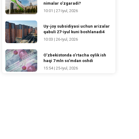
nimalar o‘zgaradi?
10:01 | 27-Iyul, 2026
Uy-joy subsidiyasi uchun arizalar
qabuli 27-iyul kuni boshlanadi4
10:03 | 26-Iyul, 2026
O‘zbekistonda o‘rtacha oylik ish
haqi 7 mln so‘mdan oshdi
15:54 | 25-Iyul, 2026