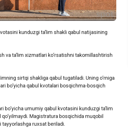
otasini kunduzgi ta’lim shakli qabul natijasining
h va ta’lim xizmatlari ko‘rsatishni takomillashtirish
imning sirtqi shakliga qabul tugatiladi. Uning o‘rniga
lari bo‘yicha qabul kvotalari bosqichma-bosqich
llari bo‘yicha umumiy qabul kvotasini kunduzgi ta’lim
‘l qo‘yilmaydi. Magistratura bosqichida muqobil
i tayyorlashga ruxsat beriladi.