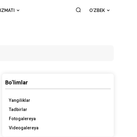
IZMATI
OʻZBEK
Bo‘limlar
Yangiliklar
Tadbirlar
Fotogalereya
Videogalereya