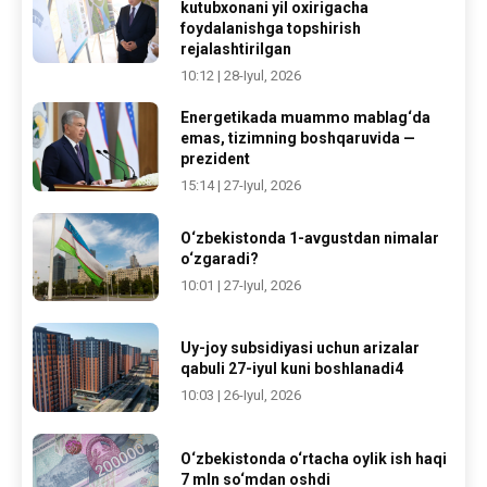
kutubxonani yil oxirigacha
foydalanishga topshirish
rejalashtirilgan
10:12 | 28-Iyul, 2026
Energetikada muammo mablag‘da
emas, tizimning boshqaruvida —
prezident
15:14 | 27-Iyul, 2026
O‘zbekistonda 1-avgustdan nimalar
o‘zgaradi?
10:01 | 27-Iyul, 2026
Uy-joy subsidiyasi uchun arizalar
qabuli 27-iyul kuni boshlanadi4
10:03 | 26-Iyul, 2026
O‘zbekistonda o‘rtacha oylik ish haqi
7 mln so‘mdan oshdi