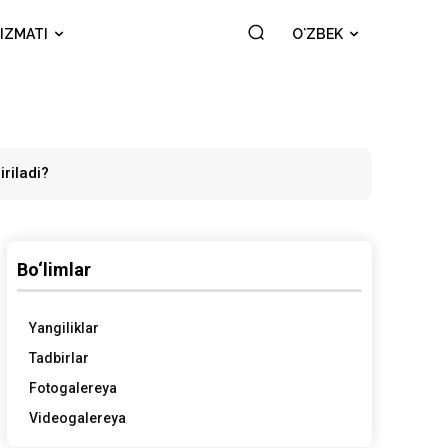
IZMATI
OʻZBEK
riladi?
Bo‘limlar
Yangiliklar
Tadbirlar
Fotogalereya
Videogalereya