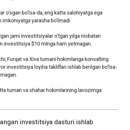
bar o‘sgan bo‘lsa-da, eng katta salohiyatga ega
 imkoniyatga yarasha bo‘lmadi.
an jami investitsiyalar o‘tgan yilga nisbatan
an investitsiya $10 mlnga ham yetmagan.
hi, Furqat va Xiva tumani hokimlariga konsalting
investitsiya loyiha takliflari ishlab berilgan bo‘lsa-
opmagan.
18ta tuman va shahar hokimlarining lavozimga
langan investitsiya dasturi ishlab