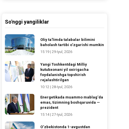
So'nggi yangiliklar
Oliy ta’limda talabalar bilimini
baholash tartibi o‘zgarishi mumkin
15:19 | 29-Iyul, 2026
Yangi Toshkentdagi Milliy
kutubxonani yil oxirigacha
foydalanishga topshirish
rejalashtirilgan
10:12 | 28-Iyul, 2026
Energetikada muammo mablag‘da
emas, tizimning boshqaruvida —
prezident
15:14 | 27-Iyul, 2026
O‘zbekistonda 1-avgustdan