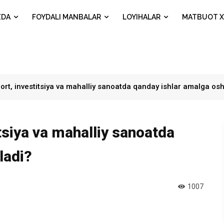
ZDA
FOYDALI MANBALAR
LOYIHALAR
MATBUOT X
ort, investitsiya va mahalliy sanoatda qanday ishlar amalga oshi
tsiya va mahalliy sanoatda
ladi?
1007