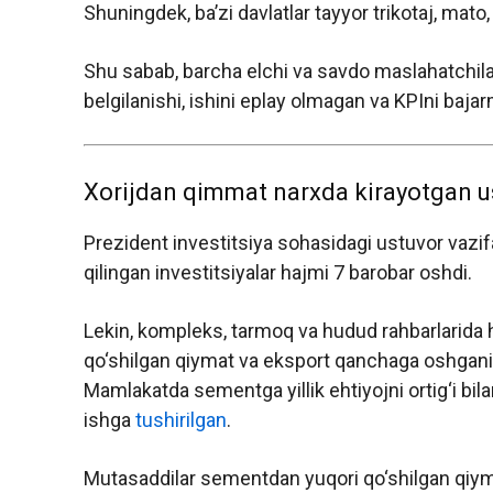
Shuningdek, ba’zi davlatlar tayyor trikotaj, mato,
Shu sabab, barcha elchi va savdo maslahatchilar
belgilanishi, ishini eplay olmagan va KPIni bajarm
Xorijdan qimmat narxda kirayotgan us
Prezident investitsiya sohasidagi ustuvor vazifal
qilingan investitsiyalar hajmi 7 barobar oshdi.
Lekin, kompleks, tarmoq va hudud rahbarlarida har
qo‘shilgan qiymat va eksport qanchaga oshgani bor
Mamlakatda sementga yillik ehtiyojni ortig‘i bil
ishga
tushirilgan
.
Mutasaddilar sementdan yuqori qo‘shilgan qiymat