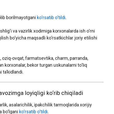
olib borilmayotgani
ko‘rsatib o‘tildi
.
shlig‘i va vazirlik xodimiga korxonalarda ish o‘rni
lish bo‘yicha maqsadli ko‘rsatkichlar joriy etilishi
ik, oziq-ovqat, farmatsevtika, charm, parranda,
n korxonalar, bekor turgan uskunalarni to‘liq
ta’kidlandi.
vozimga loyiqligi ko‘rib chiqiladi
rlik, asalarichilik, ipakchilik tarmoqlarida xorijiy
da bo‘lgani
ko‘rsatib o‘tildi
.