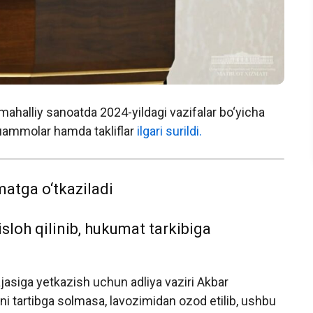
a mahalliy sanoatda 2024-yildagi vazifalar bo‘yicha
 muammolar hamda takliflar
ilgari surildi.
matga o‘tkaziladi
 isloh qilinib, hukumat tarkibiga
jasiga yetkazish uchun adliya vaziri Akbar
ni tartibga solmasa, lavozimidan ozod etilib, ushbu