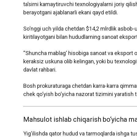
ta’sirni kamaytiruvchi texnologiyalarni joriy qili
berayotgani ajablanarli ekani qayd etildi.
So‘nggi uch yilda chetdan $14,2 mlrdlik asbob-u
kiritilayotgani bilan hududlarning sanoat eks
“Shuncha mablag‘ hisobiga sanoat va eksport o‘
keraksiz uskuna olib kelingan, yoki bu texnologi
davlat rahbari.
Bosh prokuraturaga chetdan karra-karra qimmat
chek qo‘yish bo‘yicha nazorat tizimini yaratish t
Mahsulot ishlab chiqarish bo‘yicha maq
Yig‘ilishda qator hudud va tarmoqlarda ishga tu