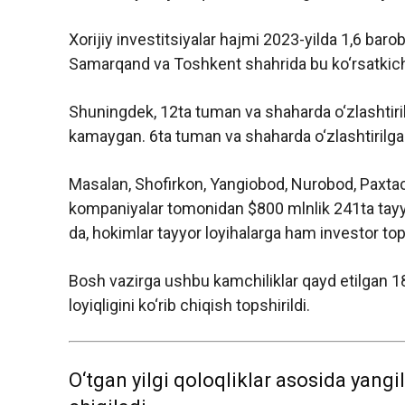
Xorijiy investitsiyalar hajmi 2023-yilda 1,6 baro
Samarqand va Toshkent shahrida bu ko‘rsatkich
Shuningdek, 12ta tuman va shaharda o‘zlashtirilg
kamaygan. 6ta tuman va shaharda o‘zlashtirilg
Masalan, Shofirkon, Yangiobod, Nurobod, Paxtac
kompaniyalar tomonidan $800 mlnlik 241ta tayyor 
da, hokimlar tayyor loyihalarga ham investor t
Bosh vazirga ushbu kamchiliklar qayd etilgan 
loyiqligini ko‘rib chiqish topshirildi.
O‘tgan yilgi qoloqliklar asosida yangi