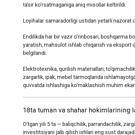
ta’sir ko‘rsatmaganiga aniq misollar keltirildi.
Loyihalar samaradorligi ustidan yetarli nazorat 
Endilikda har bir vazir o‘rinbosari, boshqarma bo
yaratish, mahsulot ishlab chiqarish va eksport qi
belgilandi.
Elektrotexnika, qurilish materiallari, to‘qimachil
zargarlik, ipak, mebel tarmoqlarida ishlamayotga
quvvatda ishlashiga ko‘maklashish muhim ekani 
18ta tuman va shahar hokimlarining la
O‘tgan yili 5 ta — baliqchilik, parrandachilik, zarga
investitsiyani jalb qilish ishlari eng sust daraja