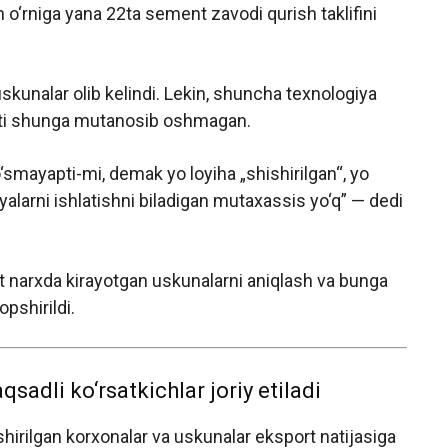
sh o‘rniga yana 22ta sement zavodi qurish taklifini
skunalar olib kelindi. Lekin, shuncha texnologiya
porti shunga mutanosib oshmagan.
smayapti-mi, demak yo loyiha „shishirilgan“, yo
yalarni ishlatishni biladigan mutaxassis yo‘q” — dedi
 narxda kirayotgan uskunalarni aniqlash va bunga
opshirildi.
sadli ko‘rsatkichlar joriy etiladi
shirilgan korxonalar va uskunalar eksport natijasiga