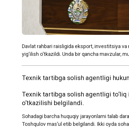
Davlat rahbari raisligida eksport, investitsiya v
yig‘ilish o‘tkazildi. Unda bir qancha mavzular,
Texnik tartibga solish agentligi huku
Texnik tartibga solish agentligi to‘liq
o‘tkazilishi belgilandi.
Sohadagi barcha huquqiy jarayonlarni talab dara
Toshqulov mas’ul etib belgilandi. Ikki oyda soha