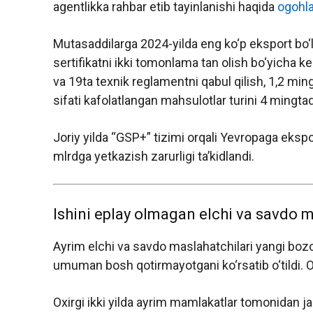
agentlikka rahbar etib tayinlanishi haqida
ogohlan
Mutasaddilarga 2024-yilda eng ko‘p eksport bo‘l
sertifikatni ikki tomonlama tan olish bo‘yicha k
va 19ta texnik reglamentni qabul qilish, 1,2 mingt
sifati kafolatlangan mahsulotlar turini 4 mingta
Joriy yilda “GSP+” tizimi orqali Yevropaga ekspor
mlrdga yetkazish zarurligi ta’kidlandi.
Ishini eplay olmagan elchi va savdo m
Ayrim elchi va savdo maslahatchilari yangi bozor
umuman bosh qotirmayotgani ko‘rsatib o‘tildi. O
Oxirgi ikki yilda ayrim mamlakatlar tomonidan jami 