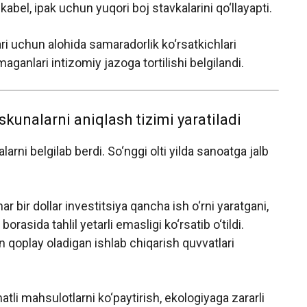
 kabel, ipak uchun yuqori boj stavkalarini qo‘llayapti.
i uchun alohida samaradorlik ko‘rsatkichlari
aganlari intizomiy jazoga tortilishi belgilandi.
kunalarni aniqlash tizimi yaratiladi
arni belgilab berdi. So‘nggi olti yilda sanoatga jalb
 bir dollar investitsiya qancha ish o‘rni yaratgani,
asida tahlil yetarli emasligi ko‘rsatib o‘tildi.
an qoplay oladigan ishlab chiqarish quvvatlari
li mahsulotlarni ko‘paytirish, ekologiyaga zararli