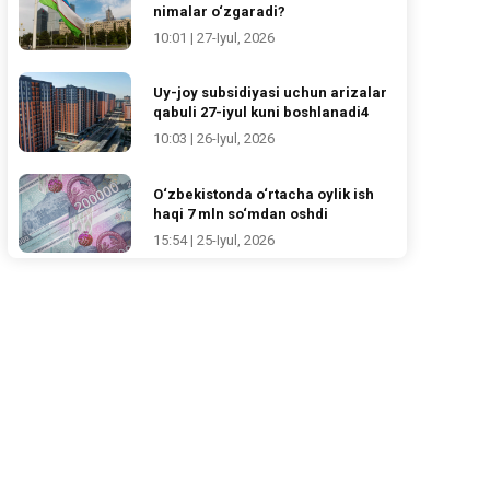
nimalar o‘zgaradi?
10:01 | 27-Iyul, 2026
Uy-joy subsidiyasi uchun arizalar
qabuli 27-iyul kuni boshlanadi4
10:03 | 26-Iyul, 2026
O‘zbekistonda o‘rtacha oylik ish
haqi 7 mln so‘mdan oshdi
15:54 | 25-Iyul, 2026