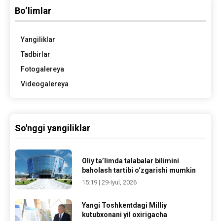
Bo‘limlar
Yangiliklar
Tadbirlar
Fotogalereya
Videogalereya
So'nggi yangiliklar
Oliy ta’limda talabalar bilimini
baholash tartibi o‘zgarishi mumkin
15:19 | 29-Iyul, 2026
Yangi Toshkentdagi Milliy
kutubxonani yil oxirigacha