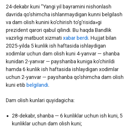
24-dekabr kuni “Yangi yil bayramini nishonlash
davrida qo‘shimcha ishlanmaydigan kunni belgilash
va dam olish kunini ko‘chirish to‘g‘risida»gi
prezident qarori qabul qilindi. Bu haqda Bandlik
vazirligi matbuot xizmati
xabar berdi
. Hujjat bilan
2025-yilda 5 kunlik ish haftasida ishlaydigan
xodimlar uchun dam olish kuni 4-yanvar — shanba
kunidan 2-yanvar — payshanba kuniga ko‘chirildi
hamda 6 kunlik ish haftasida ishlaydigan xodimlar
uchun 2-yanvar — payshanba qo‘shimcha dam olish
kuni etib
belgilandi
.
Dam olish kunlari quyidagicha:
28-dekabr, shanba — 6 kunliklar uchun ish kuni, 5
kunliklar uchun dam olish kuni;