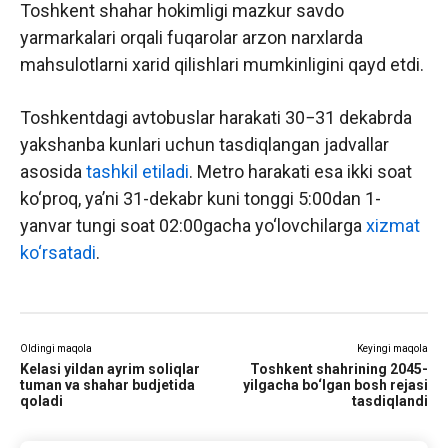
Toshkent shahar hokimligi mazkur savdo
yarmarkalari orqali fuqarolar arzon narxlarda
mahsulotlarni xarid qilishlari mumkinligini qayd etdi.
Toshkentdagi avtobuslar harakati 30−31 dekabrda
yakshanba kunlari uchun tasdiqlangan jadvallar
asosida
tashkil etiladi
. Metro harakati esa ikki soat
ko‘proq, ya’ni 31-dekabr kuni tonggi 5:00dan 1-
yanvar tungi soat 02:00gacha yo‘lovchilarga
xizmat
ko‘rsatadi
.
Oldingi maqola
Keyingi maqola
Kelasi yildan ayrim soliqlar
Toshkent shahrining 2045-
tuman va shahar budjetida
yilgacha bo‘lgan bosh rejasi
qoladi
tasdiqlandi