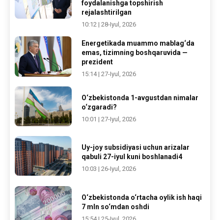
foydalanishga topshirish
rejalashtirilgan
10:12 | 28-Iyul, 2026
Energetikada muammo mablag‘da
emas, tizimning boshqaruvida —
prezident
15:14 | 27-Iyul, 2026
O‘zbekistonda 1-avgustdan nimalar
o‘zgaradi?
10:01 | 27-Iyul, 2026
Uy-joy subsidiyasi uchun arizalar
qabuli 27-iyul kuni boshlanadi4
10:03 | 26-Iyul, 2026
O‘zbekistonda o‘rtacha oylik ish haqi
7 mln so‘mdan oshdi
15:54 | 25-Iyul, 2026