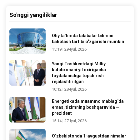
So'nggi yangiliklar
Oliy ta’limda talabalar bilimini
baholash tartibi o‘zgarishi mumkin
15:19 | 29-Iyul, 2026
Yangi Toshkentdagi Milliy
kutubxonani yil oxirigacha
foydalanishga topshirish
rejalashtirilgan
10:12 | 28-Iyul, 2026
Energetikada muammo mablag‘da
emas, tizimning boshqaruvida —
prezident
15:14 | 27-Iyul, 2026
O‘zbekistonda 1-avgustdan nimalar