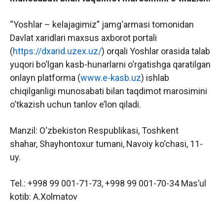
“Yoshlar – kelajagimiz” jamg‘armasi tomonidan
Davlat xaridlari maxsus axborot portali
(
https://dxarid.uzex.uz/
) orqali Yoshlar orasida talab
yuqori bo‘lgan kasb-hunarlarni o‘rgatishga qaratilgan
onlayn platforma (
www.e-kasb.uz
) ishlab
chiqilganligi munosabati bilan taqdimot marosimini
o‘tkazish uchun tanlov e’lon qiladi.
Manzil: O‘zbekiston Respublikasi, Toshkent
shahar, Shayhontoxur tumani, Navoiy ko‘chasi, 11-
uy.
Tel.: +998 99 001-71-73, +998 99 001-70-34 Mas’ul
kotib: A.Xolmatov