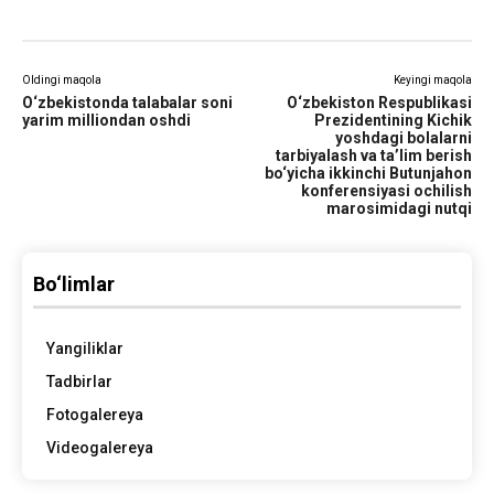
Oldingi maqola
Keyingi maqola
O‘zbekistonda talabalar soni
O‘zbekiston Respublikasi
yarim milliondan oshdi
Prezidentining Kichik
yoshdagi bolalarni
tarbiyalash va ta’lim berish
bo‘yicha ikkinchi Butunjahon
konferensiyasi ochilish
marosimidagi nutqi
Bo‘limlar
Yangiliklar
Tadbirlar
Fotogalereya
Videogalereya