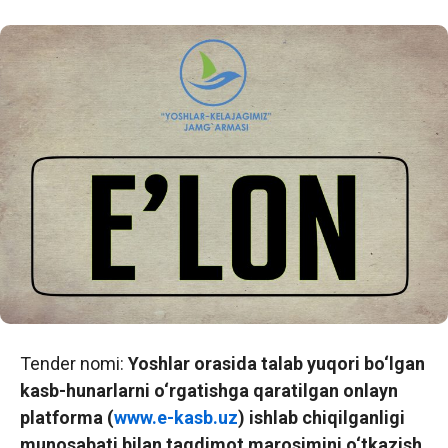
Tender nomi:
Y
oshlar orasida talab yuqori bo‘lgan
kasb-hunarlarni o‘rgatishga qaratilgan onlayn
platforma (
www.e-kasb.uz
) ishlab chiqilganligi
munosabati bilan taqdimot marosimini o‘tkazish
.