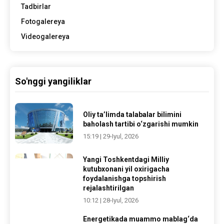
Tadbirlar
Fotogalereya
Videogalereya
So'nggi yangiliklar
Oliy ta’limda talabalar bilimini
baholash tartibi o‘zgarishi mumkin
15:19 | 29-Iyul, 2026
Yangi Toshkentdagi Milliy
kutubxonani yil oxirigacha
foydalanishga topshirish
rejalashtirilgan
10:12 | 28-Iyul, 2026
Energetikada muammo mablag‘da