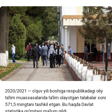
2020/2021 — o‘quv yili boshiga respublikadagi oliy
ta’lim muassasalarida ta’lim olayotgan talabalar soni
571,5 mingtani tashkil etgan. Bu haqda Davlat
statistika qo‘mitasi ma’lum qildi.