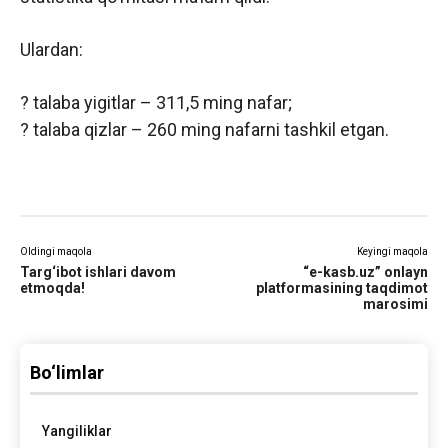
Ulardan:
? talaba yigitlar – 311,5 ming nafar;
? talaba qizlar – 260 ming nafarni tashkil etgan.
Oldingi maqola
Keyingi maqola
Targ‘ibot ishlari davom
“e-kasb.uz” onlayn
etmoqda!
platformasining taqdimot
marosimi
Bo‘limlar
Yangiliklar