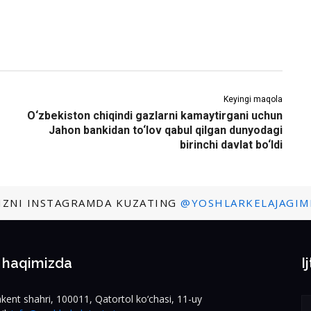
Keyingi maqola
O‘zbekiston chiqindi gazlarni kamaytirgani uchun
Jahon bankidan to‘lov qabul qilgan dunyodagi
birinchi davlat bo‘ldi
IZNI INSTAGRAMDA KUZATING
@YOSHLARKELAJAGIM
z haqimizda
I
kent shahri, 100011, Qatortol ko‘chasi, 11-uy