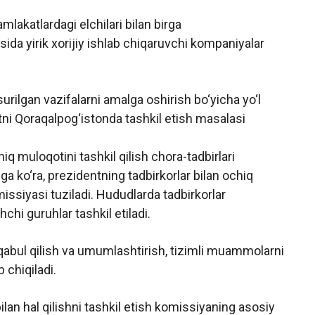
lakatlardagi elchilari bilan birga
sida yirik xorijiy ishlab chiqaruvchi kompaniyalar
urilgan vazifalarni amalga oshirish bo‘yicha yo‘l
tni Qoraqalpog‘istonda tashkil etish masalasi
q muloqotini tashkil qilish chora-tadbirlari
nga ko‘ra, prezidentning tadbirkorlar bilan ochiq
missiyasi tuziladi. Hududlarda tadbirkorlar
chi guruhlar tashkil etiladi.
iz qabul qilish va umumlashtirish, tizimli muammolarni
b chiqiladi.
bilan hal qilishni tashkil etish komissiyaning asosiy