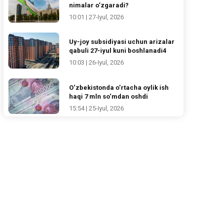
nimalar o‘zgaradi?
10:01 | 27-Iyul, 2026
Uy-joy subsidiyasi uchun arizalar
qabuli 27-iyul kuni boshlanadi4
10:03 | 26-Iyul, 2026
O‘zbekistonda o‘rtacha oylik ish
haqi 7 mln so‘mdan oshdi
15:54 | 25-Iyul, 2026