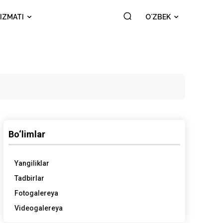
IZMATI
OʻZBEK
Bo‘limlar
Yangiliklar
Tadbirlar
Fotogalereya
Videogalereya