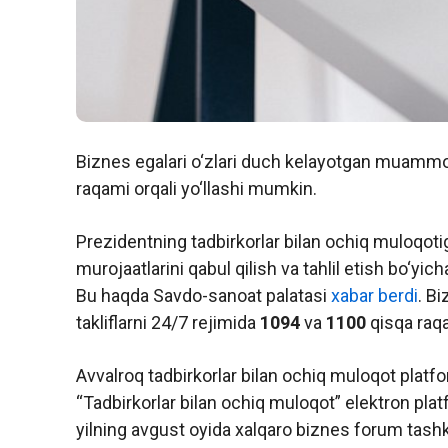
Biznes egalari o‘zlari duch kelayotgan muammola
raqami orqali yo‘llashi mumkin.
Prezidentning tadbirkorlar bilan ochiq muloqotig
murojaatlarini qabul qilish va tahlil etish bo‘yic
Bu haqda Savdo-sanoat palatasi
xabar berdi
. B
takliflarni 24/7 rejimida
1094
va
1100
qisqa raqa
Avvalroq tadbirkorlar bilan ochiq muloqot platfo
“Tadbirkorlar bilan ochiq muloqot” elektron pla
yilning avgust oyida xalqaro biznes forum tashkil