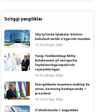
So'nggi yangiliklar
Oliy ta’limda talabalar bilimini
baholash tartibi o‘zgarishi mumkin
15:19 | 29-Iyul, 2026
Yangi Toshkentdagi Milliy
kutubxonani yil oxirigacha
foydalanishga topshirish
rejalashtirilgan
10:12 | 28-Iyul, 2026
Energetikada muammo mablag‘da
emas, tizimning boshqaruvida —
prezident
15:14 | 27-Iyul, 2026
O‘zbekistonda 1-avgustdan