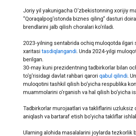
Joriy yil yakunigacha O‘zbekistonning xorijiy mam
“Qoraqalpog‘istonda biznes qiling” dasturi doira
brendlarini jalb qilish choralari ko‘riladi.
2023-yilning sentabrida ochiq muloqotda ilgari s
xaritasi
tasdiqlangandi
. Unda 2024-yilgi muloqo
berilgan.
30-may kuni prezidentning tadbirkorlar bilan ochi
to‘g‘risidagi davlat rahbari qarori
qabul qilindi
. U
muloqotini tashkil qilish bo‘yicha respublika ko
muammolarini o‘rganish va hal qilish bo‘yicha ish
Tadbirkorlar murojaatlari va takliflarini uzluks
aniqlash va bartaraf etish bo‘yicha takliflar ishla
Ularning alohida masalalarini joylarda tezkorlik 