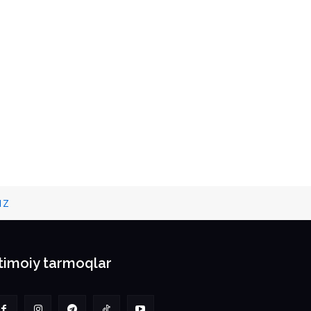
IZ
jtimoiy tarmoqlar