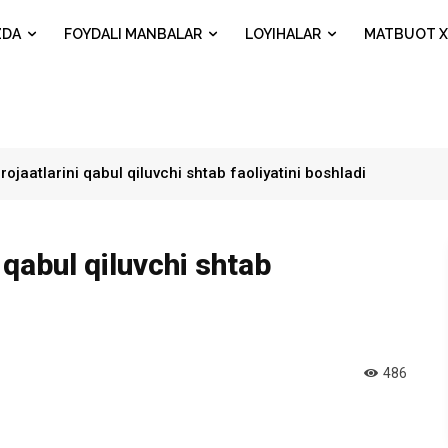
ZDA
FOYDALI MANBALAR
LOYIHALAR
MATBUOT X
ojaatlarini qabul qiluvchi shtab faoliyatini boshladi
 qabul qiluvchi shtab
486