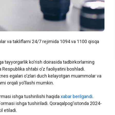
r va takliflarni 24/7 rejimida 1094 va 1100 qisqa
a tayyorgarlik ko‘rish doirasida tadbirkorlarning
ha Respublika shtabi o‘z faoliyatini boshladi.
iznes egalari o‘zlari duch kelayotgan muammolar va
mi orqali yo‘llashi mumkin.
rmasi ishga tushirilishi haqida
xabar berilgandi
.
tformasi ishga tushiriladi. Qoraqalpog‘istonda 2024-
 etiladi.