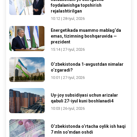
foydalanishga topshirish
rejalashtirilgan
10:12 | 28-Iyul, 2026
Energetikada muammo mablag‘da
emas, tizimning boshqaruvida —
prezident
15:14 | 27-Iyul, 2026
O‘zbekistonda 1-avgustdan nimalar
o‘zgaradi?
10:01 | 27-Iyul, 2026
Uy-joy subsidiyasi uchun arizalar
qabuli 27-iyul kuni boshlanadi4
10:03 | 26-Iyul, 2026
O‘zbekistonda o‘rtacha oylik ish haqi
7 mln so‘mdan oshdi