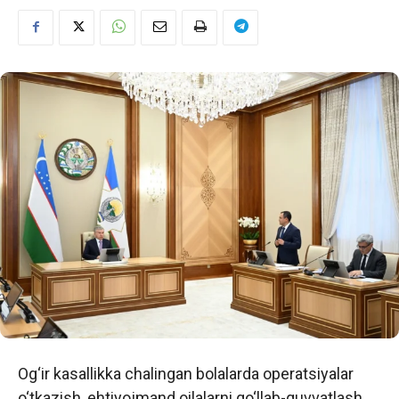
Og‘ir kasallikka chalingan bolalarda operatsiyalar
o‘tkazish, ehtiyojmand oilalarni qo‘llab-quvvatlash