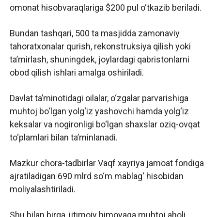
omonat hisobvaraqlariga $200 pul o‘tkazib beriladi.
Bundan tashqari, 500 ta masjidda zamonaviy
tahoratxonalar qurish, rekonstruksiya qilish yoki
taʼmirlash, shuningdek, joylardagi qabristonlarni
obod qilish ishlari amalga oshiriladi.
Davlat taʼminotidagi oilalar, o‘zgalar parvarishiga
muhtoj bo‘lgan yolg‘iz yashovchi hamda yolg‘iz
keksalar va nogironligi bo‘lgan shaxslar oziq-ovqat
to‘plamlari bilan taʼminlanadi.
Mazkur chora-tadbirlar Vaqf xayriya jamoat fondiga
ajratiladigan 690 mlrd so‘m mablag‘ hisobidan
moliyalashtiriladi.
Shu bilan birga, ijtimoiy himoyaga muhtoj aholi