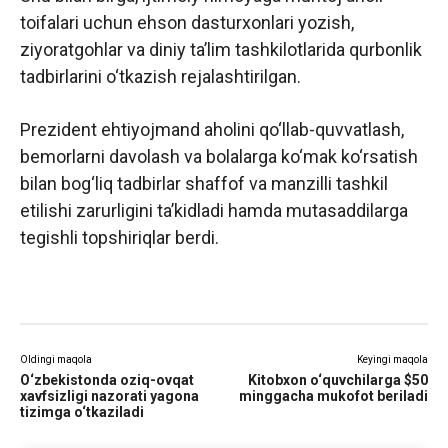
toifalari uchun ehson dasturxonlari yozish,
ziyoratgohlar va diniy taʼlim tashkilotlarida qurbonlik
tadbirlarini o‘tkazish rejalashtirilgan.
Prezident ehtiyojmand aholini qo‘llab-quvvatlash,
bemorlarni davolash va bolalarga ko‘mak ko‘rsatish
bilan bog‘liq tadbirlar shaffof va manzilli tashkil
etilishi zarurligini taʼkidladi hamda mutasaddilarga
tegishli topshiriqlar berdi.
Oldingi maqola
Keyingi maqola
O‘zbekistonda oziq-ovqat
Kitobxon o‘quvchilarga $50
xavfsizligi nazorati yagona
minggacha mukofot beriladi
tizimga o‘tkaziladi