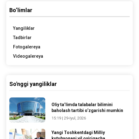
Bo‘limlar
Yangiliklar
Tadbirlar
Fotogalereya
Videogalereya
So'nggi yangiliklar
Oliy ta’limda talabalar bilimini
baholash tartibi o‘zgarishi mumkin
15:19 | 29-Iyul, 2026
Yangi Toshkentdagi Milliy
kutubxonani yil oxirigacha