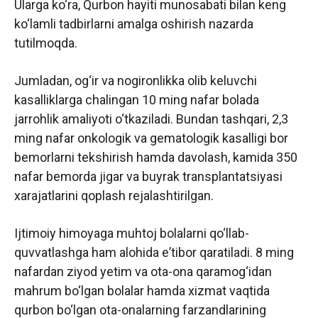
Ularga ko‘ra, Qurbon hayiti munosabati bilan keng
ko‘lamli tadbirlarni amalga oshirish nazarda
tutilmoqda.
Jumladan, og‘ir va nogironlikka olib keluvchi
kasalliklarga chalingan 10 ming nafar bolada
jarrohlik amaliyoti o‘tkaziladi. Bundan tashqari, 2,3
ming nafar onkologik va gematologik kasalligi bor
bemorlarni tekshirish hamda davolash, kamida 350
nafar bemorda jigar va buyrak transplantatsiyasi
xarajatlarini qoplash rejalashtirilgan.
Ijtimoiy himoyaga muhtoj bolalarni qo‘llab-
quvvatlashga ham alohida eʼtibor qaratiladi. 8 ming
nafardan ziyod yetim va ota-ona qaramog‘idan
mahrum bo‘lgan bolalar hamda xizmat vaqtida
qurbon bo‘lgan ota-onalarning farzandlarining