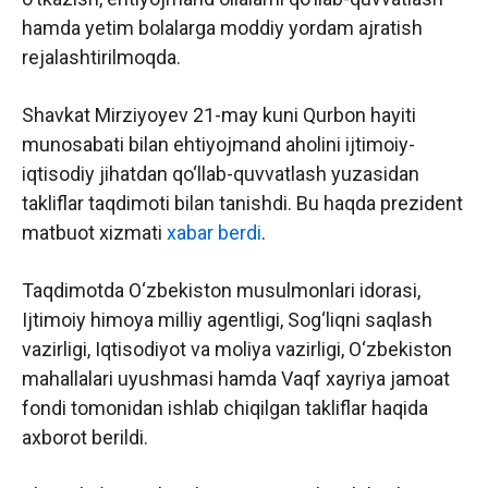
hamda yetim bolalarga moddiy yordam ajratish
rejalashtirilmoqda.
Shavkat Mirziyoyev 21-may kuni Qurbon hayiti
munosabati bilan ehtiyojmand aholini ijtimoiy-
iqtisodiy jihatdan qo‘llab-quvvatlash yuzasidan
takliflar taqdimoti bilan tanishdi. Bu haqda prezident
matbuot xizmati
xabar berdi
.
Taqdimotda O‘zbekiston musulmonlari idorasi,
Ijtimoiy himoya milliy agentligi, Sog‘liqni saqlash
vazirligi, Iqtisodiyot va moliya vazirligi, O‘zbekiston
mahallalari uyushmasi hamda Vaqf xayriya jamoat
fondi tomonidan ishlab chiqilgan takliflar haqida
axborot berildi.