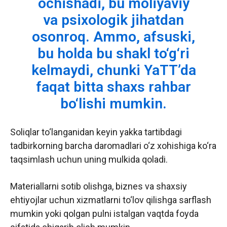
ochishadi, bu moliyaviy
va psixologik jihatdan
osonroq. Ammo, afsuski,
bu holda bu shakl to‘g‘ri
kelmaydi, chunki YaTT’da
faqat bitta shaxs rahbar
bo‘lishi mumkin.
Soliqlar to‘langanidan keyin yakka tartibdagi
tadbirkorning barcha daromadlari o‘z xohishiga ko‘ra
taqsimlash uchun uning mulkida qoladi.
Materiallarni sotib olishga, biznes va shaxsiy
ehtiyojlar uchun xizmatlarni to‘lov qilishga sarflash
mumkin yoki qolgan pulni istalgan vaqtda foyda