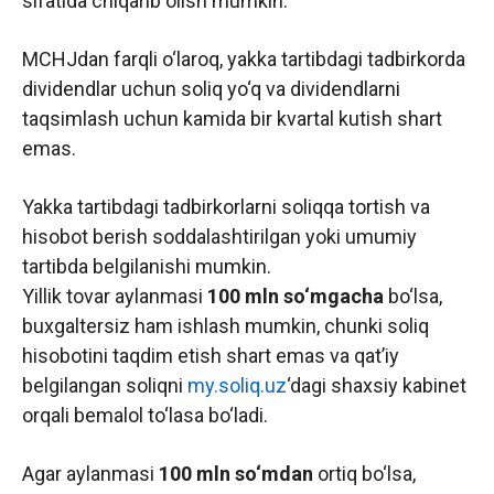
sifatida chiqarib olish mumkin.
MCHJdan farqli o‘laroq, yakka tartibdagi tadbirkorda
dividendlar uchun soliq yo‘q va dividendlarni
taqsimlash uchun kamida bir kvartal kutish shart
emas.
Yakka tartibdagi tadbirkorlarni soliqqa tortish va
hisobot berish soddalashtirilgan yoki umumiy
tartibda belgilanishi mumkin.
Yillik tovar aylanmasi
100 mln so‘mgacha
bo‘lsa,
buxgaltersiz ham ishlash mumkin, chunki soliq
hisobotini taqdim etish shart emas va qat’iy
belgilangan soliqni
my.soliq.uz
‘dagi shaxsiy kabinet
orqali bemalol to‘lasa bo‘ladi.
Agar aylanmasi
100 mln so‘mdan
ortiq bo‘lsa,