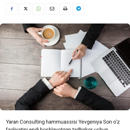
Yaran Consulting hammuassisi Yevgeniya Son o‘z
faoliyatini endi boshlayotgan tadbirkor uchun