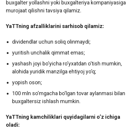
buxgalter yollashni yoki buxgalteriya kompaniyasiga
murojaat qilishni tavsiya qilamiz.
YaTTning afzalliklarini sarhisob qilamiz:
dividendlar uchun soliq olinmaydi;
yuritish unchalik qimmat emas;
yashash joyi bo‘yicha ro‘yxatdan o‘tish mumkin,
alohida yuridik manzilga ehtiyoj yo‘q;
yopish oson;
100 mln so‘mgacha bo‘lgan tovar aylanmasi bilan
buxgaltersiz ishlash mumkin.
YaTTning kamchiliklari quyidagilarni o‘z ichiga
oladi: