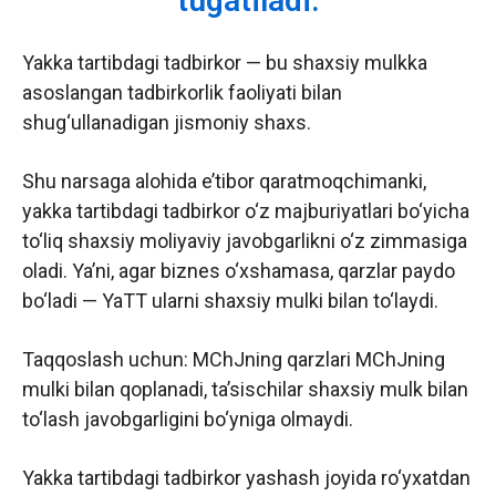
tugatiladi.
Yakka tartibdagi tadbirkor — bu shaxsiy mulkka
asoslangan tadbirkorlik faoliyati bilan
shug‘ullanadigan jismoniy shaxs.
Shu narsaga alohida e’tibor qaratmoqchimanki,
yakka tartibdagi tadbirkor o‘z majburiyatlari bo‘yicha
to‘liq shaxsiy moliyaviy javobgarlikni o‘z zimmasiga
oladi. Ya’ni, agar biznes o‘xshamasa, qarzlar paydo
bo‘ladi — YaTT ularni shaxsiy mulki bilan to‘laydi.
Taqqoslash uchun: MChJning qarzlari MChJning
mulki bilan qoplanadi, ta’sischilar shaxsiy mulk bilan
to‘lash javobgarligini bo‘yniga olmaydi.
Yakka tartibdagi tadbirkor yashash joyida ro‘yxatdan