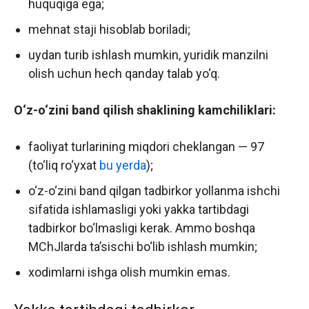
huquqiga ega;
mehnat staji hisoblab boriladi;
uydan turib ishlash mumkin, yuridik manzilni
olish uchun hech qanday talab yo‘q.
O‘z-o‘zini band qilish shaklining kamchiliklari:
faoliyat turlarining miqdori cheklangan — 97
(to‘liq ro‘yxat
bu yerda
);
o‘z-o‘zini band qilgan tadbirkor yollanma ishchi
sifatida ishlamasligi yoki yakka tartibdagi
tadbirkor bo‘lmasligi kerak. Ammo boshqa
MChJlarda ta’sischi bo‘lib ishlash mumkin;
xodimlarni ishga olish mumkin emas.