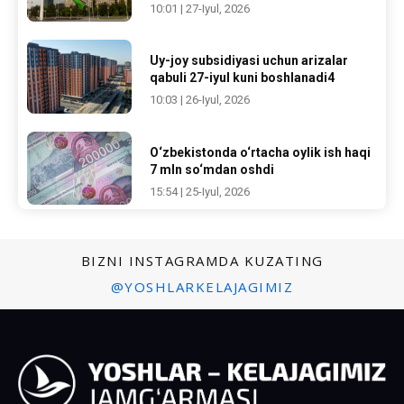
10:01 | 27-Iyul, 2026
Uy-joy subsidiyasi uchun arizalar
qabuli 27-iyul kuni boshlanadi4
10:03 | 26-Iyul, 2026
O‘zbekistonda o‘rtacha oylik ish haqi
7 mln so‘mdan oshdi
15:54 | 25-Iyul, 2026
BIZNI INSTAGRAMDA KUZATING
@YOSHLARKELAJAGIMIZ