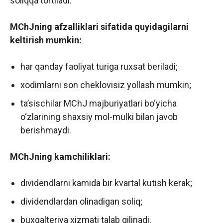
soliqqa tortiladi.
MChJ
ning afzalliklari sifatida quyidagilarni
keltirish mumkin:
har qanday faoliyat turiga ruxsat beriladi;
xodimlarni son cheklovisiz yollash mumkin;
ta’sischilar MChJ majburiyatlari bo‘yicha
o‘zlarining shaxsiy mol-mulki bilan javob
berishmaydi.
MChJning kamchiliklari:
dividendlarni kamida bir kvartal kutish kerak;
dividendlardan olinadigan soliq;
buxgalteriya xizmati talab qilinadi.