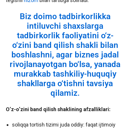
tegishli
nizom
bilan tartibga solinadi.
Biz doimo tadbirkorlikka
intiluvchi shaxslarga
tadbirkorlik faoliyatini o‘z-
o‘zini band qilish shakli bilan
boshlashni, agar biznes jadal
rivojlanayotgan bo‘lsa, yanada
murakkab tashkiliy-huquqiy
shakllarga o‘tishni tavsiya
qilamiz.
O‘z-o‘zini band qilish shaklining afzalliklari:
soliqqa tortish tizimi juda oddiy: faqat ijtimoiy