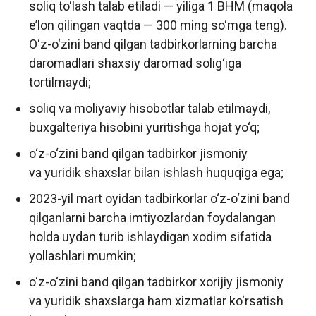
soliq to‘lash talab etiladi — yiliga 1 BHM (maqola
e’lon qilingan vaqtda — 300 ming so‘mga teng).
O‘z-o‘zini band qilgan tadbirkorlarning barcha
daromadlari shaxsiy daromad solig‘iga
tortilmaydi;
soliq va moliyaviy hisobotlar talab etilmaydi,
buxgalteriya hisobini yuritishga hojat yo‘q;
o‘z-o‘zini band qilgan tadbirkor jismoniy
va yuridik shaxslar bilan ishlash huquqiga ega;
2023-yil mart oyidan tadbirkorlar o‘z-o‘zini band
qilganlarni barcha imtiyozlardan foydalangan
holda uydan turib ishlaydigan xodim sifatida
yollashlari mumkin;
o‘z-o‘zini band qilgan tadbirkor xorijiy jismoniy
va yuridik shaxslarga ham xizmatlar ko‘rsatish