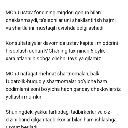
MChJ ustav fondining miqdori qonun bilan
cheklanmaydi, ta’sischilar uni shakllantirish hajmi
va shartlarini mustaqil ravishda belgilashadi.
Konsultatsiyalar davomida ustav kapitali miqdorini
hisoblash uchun MChJning taxminan 6 oylik
xarajatlarini hisobga olishni tavsiya qilamiz.
MChJ nafaqat mehnat shartnomalari, balki
fuqarolik-huquqiy shartnomalar bo‘yicha ham
xodimlarni soni bo‘yicha hech qanday cheklovlarsiz
yollashi mumkin.
Shuningdek, yakka tartibdagi tadbirkorlar va o‘z-
o‘zini band qilgan tadbirkorlar bilan ham ishlashga
ruxsat beriladi.