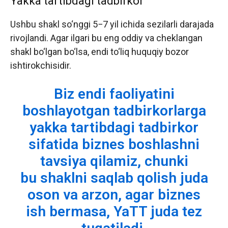
Yakka tartibdagi tadbirkor
Ushbu shakl so‘nggi 5−7 yil ichida sezilarli darajada
rivojlandi. Agar ilgari bu eng oddiy va cheklangan
shakl bo‘lgan bo‘lsa, endi to‘liq huquqiy bozor
ishtirokchisidir.
Biz endi faoliyatini
boshlayotgan tadbirkorlarga
yakka tartibdagi tadbirkor
sifatida biznes boshlashni
tavsiya qilamiz, chunki
bu shaklni saqlab qolish juda
oson va arzon, agar biznes
ish bermasa, YaTT juda tez