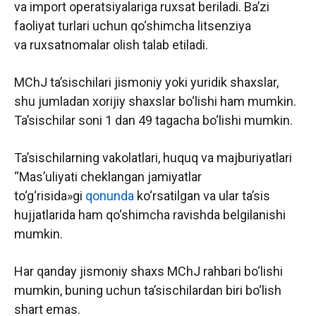
va import operatsiyalariga ruxsat beriladi. Ba’zi
faoliyat turlari uchun qo‘shimcha litsenziya
va ruxsatnomalar olish talab etiladi.
MChJ ta’sischilari jismoniy yoki yuridik shaxslar,
shu jumladan xorijiy shaxslar bo‘lishi ham mumkin.
Ta’sischilar soni 1 dan 49 tagacha bo‘lishi mumkin.
Ta’sischilarning vakolatlari, huquq va majburiyatlari
“Mas’uliyati cheklangan jamiyatlar
to‘g‘risida»gi
qonunda
ko‘rsatilgan va ular ta’sis
hujjatlarida ham qo‘shimcha ravishda belgilanishi
mumkin.
Har qanday jismoniy shaxs MChJ rahbari bo‘lishi
mumkin, buning uchun ta’sischilardan biri bo‘lish
shart emas.