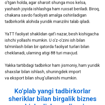
o‘tgan holda, agar sharoit shunga mos kelsa,
yashash joyida ishlashga ham ruxsat beriladi. Biroq,
chakana savdo faoliyati amalga oshiriladigan
tadbirkorlik alohida yuridik manzilni talab qiladi.
YaTT faoliyat shaklidan qat’i nazar, besh kishigacha
ishchi yollashi mumkin. U o‘z-o‘zini ish bilan
ta’minlash bilan bir qatorda faoliyat turlari bilan
cheklanadi, ularning atigi 88 turi mavjud.
Yakka tartibdagi tadbirkor ham jismoniy, ham yuridik
shaxslar bilan ishlash, shuningdek import
va eksport bilan shug‘ullanishi mumkin.
Ko‘plab yangi tadbirkorlar
sheriklar bilan birgalik biznes