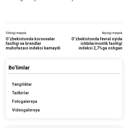
Oldingi maqola
Keyingi maqola
O‘zbekistonda korxonalar
O‘zbekistonda fevral oyida
faolligi va brendlar
ishbilarmonlik faolligi
muhofazasi indeksi kamaydi
indeksi 2,7%ga oshgan
Bo‘limlar
Yangiliklar
Tadbirlar
Fotogalereya
Videogalereya