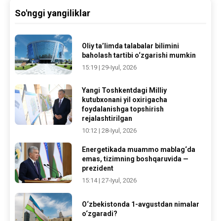
So'nggi yangiliklar
Oliy ta’limda talabalar bilimini
baholash tartibi o‘zgarishi mumkin
15:19 | 29-Iyul, 2026
Yangi Toshkentdagi Milliy
kutubxonani yil oxirigacha
foydalanishga topshirish
rejalashtirilgan
10:12 | 28-Iyul, 2026
Energetikada muammo mablag‘da
emas, tizimning boshqaruvida —
prezident
15:14 | 27-Iyul, 2026
O‘zbekistonda 1-avgustdan nimalar
o‘zgaradi?