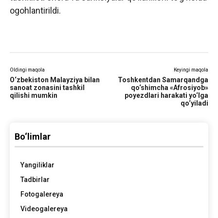
ogohlantirildi.
Oldingi maqola
Keyingi maqola
O‘zbekiston Malayziya bilan
Toshkentdan Samarqandga
sanoat zonasini tashkil
qo‘shimcha «Afrosiyob»
qilishi mumkin
poyezdlari harakati yo‘lga
qo‘yiladi
Bo‘limlar
Yangiliklar
Tadbirlar
Fotogalereya
Videogalereya