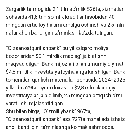
Zargarlik tarmog‘ida 2,1 trln so‘mlik 526ta, xizmatlar
sohasida 41,8 trln so‘mlik kreditlar hisobidan 40
mingdan ortiq loyihalarni amalga oshirish va 2,5 mln
nafar aholi bandligini ta’minlash ko‘zda tutilgan.
“O‘zsanoatqurilishbank” bu yil xalqaro moliya
bozorlaridan $3,1 mlrdlik mablag‘ jalb etishni
maqsad qilgan. Bank mijozlari bilan umumiy qiymati
$4,8 mlrdlik investitsiya loyihalariga kirishilgan. Bank
tomonidan qurilish materiallari sohasida 2024−2025
yillarda 529ta loyiha doirasida $2,8 mlrdlik xorijiy
investitsiyalar jalb qilinib, 25 mingdan ortiq ish o‘rni
yaratilishi rejalashtirilgan.
Shu bilan birga, “O‘zmilliybank” 967ta,
“O‘zsanoatqurilishbank” esa 727ta mahallada ishsiz
aholi bandligini ta’minlashga ko‘maklashmoqda.