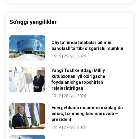
So'nggi yangiliklar
Oliy ta’limda talabalar bilimini
baholash tartibi o‘zgarishi mumkin
15:19 | 29-Iyul, 2026
Yangi Toshkentdagi Milliy
kutubxonani yil oxirigacha
foydalanishga topshirish
rejalashtirilgan
10:12 | 28-Iyul, 2026
Energetikada muammo mablag‘da
emas, tizimning boshqaruvida —
prezident
15:14 | 27-Iyul, 2026