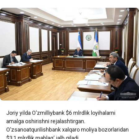
Joriy yilda O‘zmilliybank $6 mlrdlik loyihalarni
amalga oshirishni rejalashtirgan.
O‘zsanoatqurilishbank xalqaro moliya bozorlaridan
$3,1 mlrdlik mablag‘ jalb qiladi.