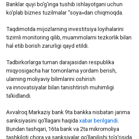
Banklar quyi bo‘g‘inga tushib ishlayotgani uchun
ko‘plab biznes tuzilmalar “soya»dan chiqmoqda.
Taqdimotda mijozlarning investitsiya loyihalarini
tizimli monitoring qilib, muammolarni tezkorlik bilan
hal etib borish zarurligi qayd etildi.
Tadbirkorlarga tuman darajasidan respublika
miqyosigacha har tomonlama yordam berish,
ularning moliyaviy bilimlarini oshirish
va innovatsiyalar bilan tanishtirish muhimligi
ta’kidlandi.
Avvalroq Markaziy bank 9ta bankka nisbatan jarima
sanksiyasini qo‘llagani haqida
xabar berilgandi
.
Bundan tashqari, 16ta bank va 2ta mikromoliya
tashkiloti chora va sanksiyalar qo‘llanilishi to‘g‘risida