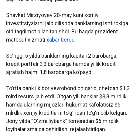
Shavkat Mirziyoyev 20-may kuni xorijiy
investitsiyalarni jalb qilishda banklarning ishtirokiga
oid taqdimot bilan tanishdi. Bu haqda prezident
matbout xizmati
xabar berdi
.
So‘nggi 5 yilda banklarning kapitali 2 barobarga,
kredit portfeli 2,3 barobarga hamda yillik kredit
ajratish hajmi 1,8 barobarga ko‘paydi.
To‘rtta bank ilk bor yevrobond chiqarib, chetdan $1,3
mlrd resurs jalb etdi. O‘tgan yili banklar $3,8 mlrdlik
hamda ularning mijozlari hukumat kafolatisiz $6
mlrdlik xorijiy kreditlarni to‘g‘ridan to‘g‘ri olib kelgan.
Joriy yilda “O‘zmilliybank” tomonidan $6 mlrdlik
loyihalar amalga oshirilishi rejalashtirilgan.