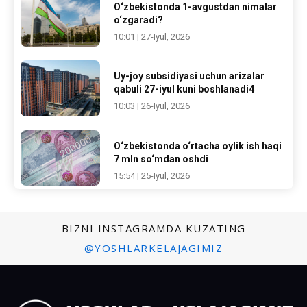
O‘zbekistonda 1-avgustdan nimalar
o‘zgaradi?
10:01 | 27-Iyul, 2026
Uy-joy subsidiyasi uchun arizalar
qabuli 27-iyul kuni boshlanadi4
10:03 | 26-Iyul, 2026
O‘zbekistonda o‘rtacha oylik ish haqi
7 mln so‘mdan oshdi
15:54 | 25-Iyul, 2026
BIZNI INSTAGRAMDA KUZATING
@YOSHLARKELAJAGIMIZ