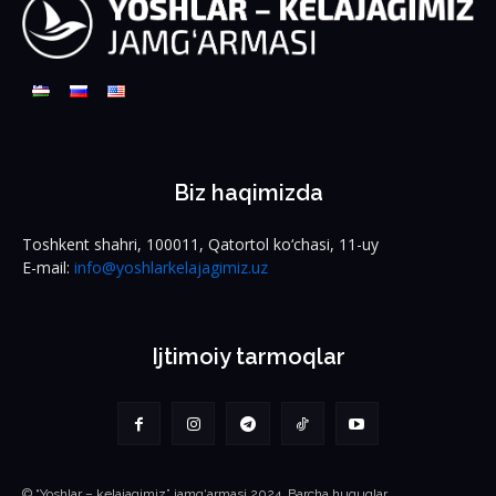
Biz haqimizda
Toshkent shahri, 100011, Qatortol ko‘chasi, 11-uy
E-mail:
info@yoshlarkelajagimiz.uz
Ijtimoiy tarmoqlar
© “Yoshlar – kelajagimiz” jamg‘armasi 2024. Barcha huquqlar