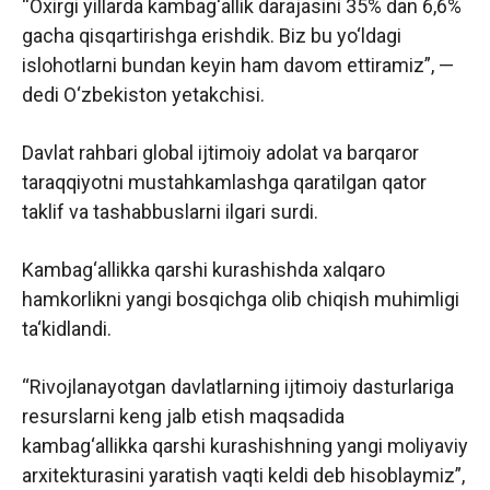
“Oxirgi yillarda kambag‘allik darajasini 35% dan 6,6%
gacha qisqartirishga erishdik. Biz bu yo‘ldagi
islohotlarni bundan keyin ham davom ettiramiz”, —
dedi O‘zbekiston yetakchisi.
Davlat rahbari global ijtimoiy adolat va barqaror
taraqqiyotni mustahkamlashga qaratilgan qator
taklif va tashabbuslarni ilgari surdi.
Kambag‘allikka qarshi kurashishda xalqaro
hamkorlikni yangi bosqichga olib chiqish muhimligi
ta‘kidlandi.
“Rivojlanayotgan davlatlarning ijtimoiy dasturlariga
resurslarni keng jalb etish maqsadida
kambag‘allikka qarshi kurashishning yangi moliyaviy
arxitekturasini yaratish vaqti keldi deb hisoblaymiz”,