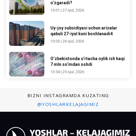
o‘zgaradi?
10:01 | 27-Iyul, 2026
Uy-joy subsidiyasi uchun arizalar
qabuli 27-iyul kuni boshlanadi4
10:03 | 26-Iyul, 2026
O‘zbekistonda o‘rtacha oylik ish haqi
7 mln so‘mdan oshdi
15:54 | 25-Iyul, 2026
BIZNI INSTAGRAMDA KUZATING
@YOSHLARKELAJAGIMIZ