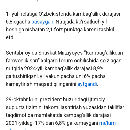
1-iyul holatiga O‘zbekistonda kambag‘allik darajasi
6,8%gacha
pasaygan
. Natijada ko‘rsatkich yil
boshiga nisbatan 2,1 foiz punktga kamni tashkil
etdi.
Sentabr oyida Shavkat Mirziyoyev “Kambag‘allikdan
farovonlik sari” xalqaro forum ochilishida so‘zlagan
nutqida 2024-yili kambag‘allik darajasi 8,9%
ga tushirilgani, yil yakunigacha uni 6% gacha
kamaytirish maqsad qilinganini
aytgandi
.
29-oktabr kuni prezident huzuridagi ijtimoiy
sug‘urta tizimini takomillashtirish yuzasidan takliflar
taqdimotida mamlakatda kambag‘allik darajasi
2021-yildagi 17% dan 6,8% ga kamaygani
ma’lum