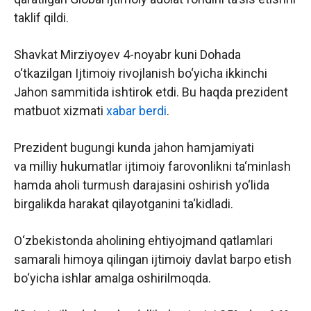
taklif qildi.
Shavkat Mirziyoyev 4-noyabr kuni Dohada
o‘tkazilgan Ijtimoiy rivojlanish bo‘yicha ikkinchi
Jahon sammitida ishtirok etdi. Bu haqda prezident
matbuot xizmati
xabar berdi
.
Prezident bugungi kunda jahon hamjamiyati
va milliy hukumatlar ijtimoiy farovonlikni ta‘minlash
hamda aholi turmush darajasini oshirish yo‘lida
birgalikda harakat qilayotganini ta‘kidladi.
O‘zbekistonda aholining ehtiyojmand qatlamlari
samarali himoya qilingan ijtimoiy davlat barpo etish
bo‘yicha ishlar amalga oshirilmoqda.