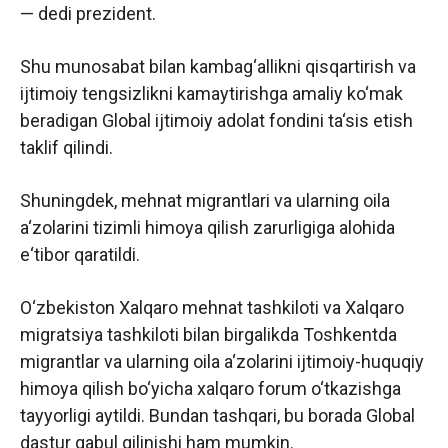
— dedi prezident.
Shu munosabat bilan kambag‘allikni qisqartirish va
ijtimoiy tengsizlikni kamaytirishga amaliy ko‘mak
beradigan Global ijtimoiy adolat fondini ta‘sis etish
taklif qilindi.
Shuningdek, mehnat migrantlari va ularning oila
a‘zolarini tizimli himoya qilish zarurligiga alohida
e‘tibor qaratildi.
O‘zbekiston Xalqaro mehnat tashkiloti va Xalqaro
migratsiya tashkiloti bilan birgalikda Toshkentda
migrantlar va ularning oila a‘zolarini ijtimoiy-huquqiy
himoya qilish bo‘yicha xalqaro forum o‘tkazishga
tayyorligi aytildi. Bundan tashqari, bu borada Global
dastur qabul qilinishi ham mumkin.