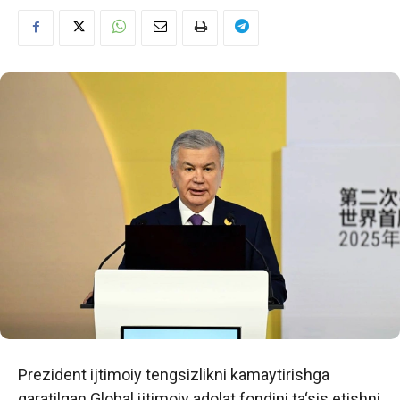
Prezident ijtimoiy tengsizlikni kamaytirishga
qaratilgan Global ijtimoiy adolat fondini ta‘sis etishni