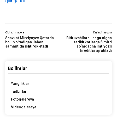
qilingandi
.
Oldingi maqola
Keyingi maqola
Shavkat Mirziyoyev Qatarda
Bitiruvchilarni ishga olgan
bo‘lib o‘tadigan Jahon
tadbirkorlarga 5 mlrd
sammitida ishtirok etadi
so‘mgacha imtiyozli
kreditlar ajratiladi
Bo‘limlar
Yangiliklar
Tadbirlar
Fotogalereya
Videogalereya