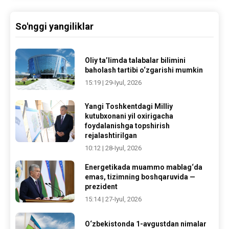
So'nggi yangiliklar
Oliy ta’limda talabalar bilimini
baholash tartibi o‘zgarishi mumkin
15:19 | 29-Iyul, 2026
Yangi Toshkentdagi Milliy
kutubxonani yil oxirigacha
foydalanishga topshirish
rejalashtirilgan
10:12 | 28-Iyul, 2026
Energetikada muammo mablag‘da
emas, tizimning boshqaruvida —
prezident
15:14 | 27-Iyul, 2026
O‘zbekistonda 1-avgustdan nimalar