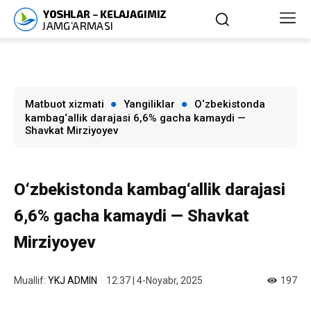
Matbuot xizmati
Yangiliklar
O‘zbekistonda
kambag‘allik darajasi 6,6% gacha kamaydi —
Shavkat Mirziyoyev
O‘zbekistonda kambag‘allik darajasi
6,6% gacha kamaydi — Shavkat
Mirziyoyev
Muallif:
YKJ ADMIN
12:37 | 4-Noyabr, 2025
197