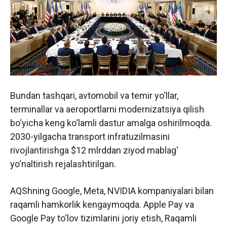
Bundan tashqari, avtomobil va temir yo‘llar,
terminallar va aeroportlarni modernizatsiya qilish
bo‘yicha keng ko‘lamli dastur amalga oshirilmoqda.
2030-yilgacha transport infratuzilmasini
rivojlantirishga $12 mlrddan ziyod mablag‘
yo‘naltirish rejalashtirilgan.
AQShning Google, Meta, NVIDIA kompaniyalari bilan
raqamli hamkorlik kengaymoqda. Apple Pay va
Google Pay to‘lov tizimlarini joriy etish, Raqamli