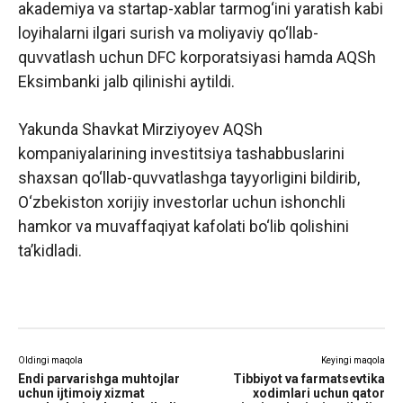
akademiya va startap-xablar tarmog‘ini yaratish kabi
loyihalarni ilgari surish va moliyaviy qo‘llab-
quvvatlash uchun DFC korporatsiyasi hamda AQSh
Eksimbanki jalb qilinishi aytildi.
Yakunda Shavkat Mirziyoyev AQSh
kompaniyalarining investitsiya tashabbuslarini
shaxsan qo‘llab-quvvatlashga tayyorligini bildirib,
O‘zbekiston xorijiy investorlar uchun ishonchli
hamkor va muvaffaqiyat kafolati bo‘lib qolishini
ta’kidladi.
Oldingi maqola
Keyingi maqola
Endi parvarishga muhtojlar
Tibbiyot va farmatsevtika
uchun ijtimoiy xizmat
xodimlari uchun qator