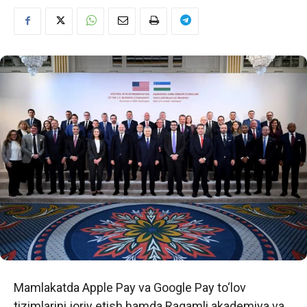
Mamlakatda Apple Pay va Google Pay to‘lov
tizimlarini joriy etish hamda Raqamli akademiya va