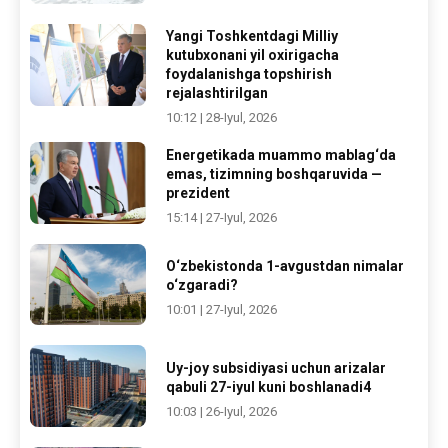
Yangi Toshkentdagi Milliy
kutubxonani yil oxirigacha
foydalanishga topshirish
rejalashtirilgan
10:12 | 28-Iyul, 2026
Energetikada muammo mablag‘da
emas, tizimning boshqaruvida —
prezident
15:14 | 27-Iyul, 2026
O‘zbekistonda 1-avgustdan nimalar
o‘zgaradi?
10:01 | 27-Iyul, 2026
Uy-joy subsidiyasi uchun arizalar
qabuli 27-iyul kuni boshlanadi4
10:03 | 26-Iyul, 2026