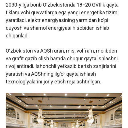
2030-yilga borib O‘zbekistonda 18−20 GVtlik qayta
tiklanuvchi quvvatlarga ega yangi energetika tizimi
yaratiladi, elektr energiyasining yarmidan ko‘pi
quyosh va shamol energiyasi hisobidan ishlab
chiqariladi.
O‘zbekiston va AQSh uran, mis, volfram, molibden
va grafit qazib olish hamda chuqur qayta ishlashni
rivojlantiradi. Ishonchli yetkazib berish zanjirlarini
yaratish va AQShning ilg‘or qayta ishlash
texnologiyalarini joriy etish rejalashtirilgan.