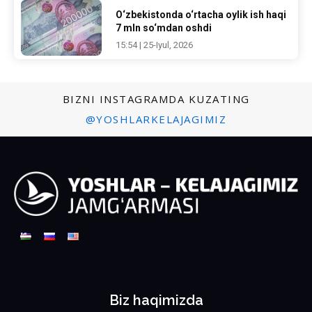
O‘zbekistonda o‘rtacha oylik ish haqi
7 mln so‘mdan oshdi
15:54 | 25-Iyul, 2026
BIZNI INSTAGRAMDA KUZATING
@YOSHLARKELAJAGIMIZ
Biz haqimizda