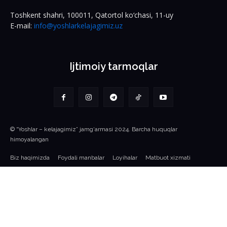
Toshkent shahri, 100011, Qatortol ko‘chasi, 11-uy
E-mail:
info@yoshlarkelajagimiz.uz
Ijtimoiy tarmoqlar
© “Yoshlar – kelajagimiz” jamg‘armasi 2024. Barcha huquqlar
himoyalangan
Biz haqimizda
Foydali manbalar
Loyihalar
Matbuot xizmati