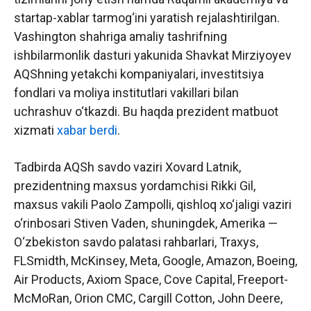
startap-xablar tarmog‘ini yaratish rejalashtirilgan.
Vashington shahriga amaliy tashrifning
ishbilarmonlik dasturi yakunida Shavkat Mirziyoyev
AQShning yetakchi kompaniyalari, investitsiya
fondlari va moliya institutlari vakillari bilan
uchrashuv o‘tkazdi. Bu haqda prezident matbuot
xizmati
xabar berdi
.
Tadbirda AQSh savdo vaziri Xovard Latnik,
prezidentning maxsus yordamchisi Rikki Gil,
maxsus vakili Paolo Zampolli, qishloq xo‘jaligi vaziri
o‘rinbosari Stiven Vaden, shuningdek, Amerika —
O‘zbekiston savdo palatasi rahbarlari, Traxys,
FLSmidth, McKinsey, Meta, Google, Amazon, Boeing,
Air Products, Axiom Space, Cove Capital, Freeport-
McMoRan, Orion CMC, Cargill Cotton, John Deere,