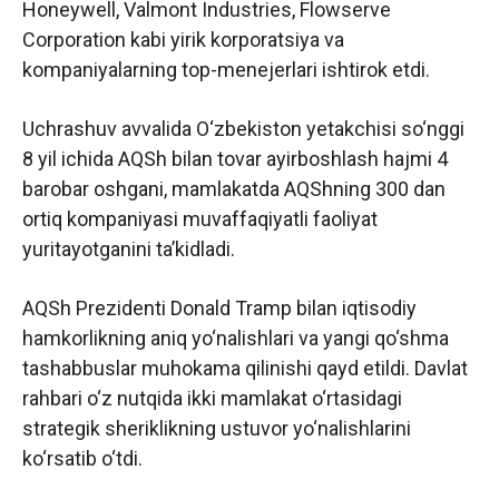
Honeywell, Valmont Industries, Flowserve
Corporation kabi yirik korporatsiya va
kompaniyalarning top-menejerlari ishtirok etdi.
Uchrashuv avvalida O‘zbekiston yetakchisi so‘nggi
8 yil ichida AQSh bilan tovar ayirboshlash hajmi 4
barobar oshgani, mamlakatda AQShning 300 dan
ortiq kompaniyasi muvaffaqiyatli faoliyat
yuritayotganini ta’kidladi.
AQSh Prezidenti Donald Tramp bilan iqtisodiy
hamkorlikning aniq yo‘nalishlari va yangi qo‘shma
tashabbuslar muhokama qilinishi qayd etildi. Davlat
rahbari o‘z nutqida ikki mamlakat o‘rtasidagi
strategik sheriklikning ustuvor yo‘nalishlarini
ko‘rsatib o‘tdi.