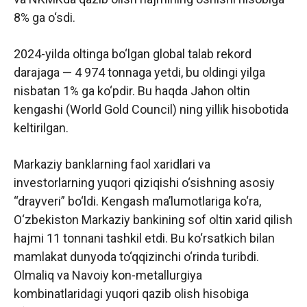
8% ga o‘sdi.
2024-yilda oltinga bo‘lgan global talab rekord
darajaga — 4 974 tonnaga yetdi, bu oldingi yilga
nisbatan 1% ga ko‘pdir. Bu haqda Jahon oltin
kengashi (World Gold Council) ning yillik hisobotida
keltirilgan.
Markaziy banklarning faol xaridlari va
investorlarning yuqori qiziqishi o‘sishning asosiy
“drayveri” bo‘ldi. Kengash ma’lumotlariga ko‘ra,
O‘zbekiston Markaziy bankining sof oltin xarid qilish
hajmi 11 tonnani tashkil etdi. Bu ko‘rsatkich bilan
mamlakat dunyoda to‘qqizinchi o‘rinda turibdi.
Olmaliq va Navoiy kon-metallurgiya
kombinatlaridagi yuqori qazib olish hisobiga