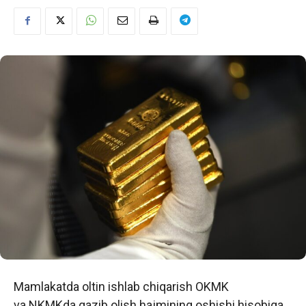
Mamlakatda oltin ishlab chiqarish OKMK
va NKMKda qazib olish hajmining oshishi hisobiga