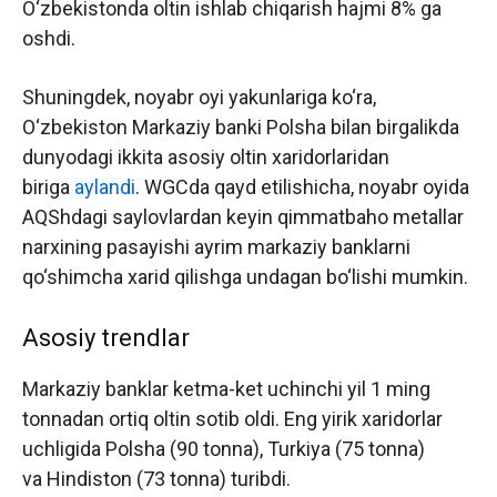
O‘zbekistonda oltin ishlab chiqarish hajmi 8% ga
oshdi.
Shuningdek, noyabr oyi yakunlariga ko‘ra,
O‘zbekiston Markaziy banki Polsha bilan birgalikda
dunyodagi ikkita asosiy oltin xaridorlaridan
biriga
aylandi
. WGCda qayd etilishicha, noyabr oyida
AQShdagi saylovlardan keyin qimmatbaho metallar
narxining pasayishi ayrim markaziy banklarni
qo‘shimcha xarid qilishga undagan bo‘lishi mumkin.
Asosiy trendlar
Markaziy banklar ketma-ket uchinchi yil 1 ming
tonnadan ortiq oltin sotib oldi. Eng yirik xaridorlar
uchligida Polsha (90 tonna), Turkiya (75 tonna)
va Hindiston (73 tonna) turibdi.