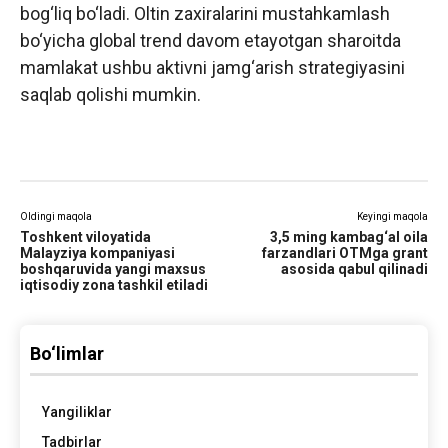
bog‘liq bo‘ladi. Oltin zaxiralarini mustahkamlash
bo‘yicha global trend davom etayotgan sharoitda
mamlakat ushbu aktivni jamg‘arish strategiyasini
saqlab qolishi mumkin.
Oldingi maqola
Keyingi maqola
Toshkent viloyatida
3,5 ming kambag‘al oila
Malayziya kompaniyasi
farzandlari OTMga grant
boshqaruvida yangi maxsus
asosida qabul qilinadi
iqtisodiy zona tashkil etiladi
Bo‘limlar
Yangiliklar
Tadbirlar