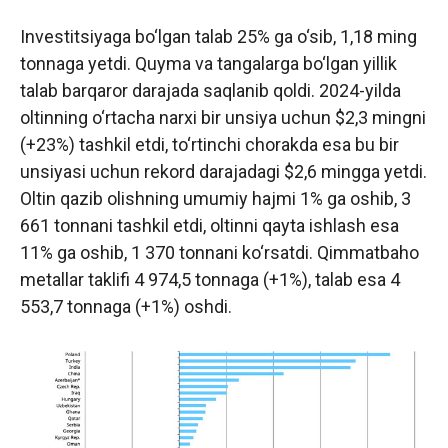
Investitsiyaga bo‘lgan talab 25% ga o‘sib, 1,18 ming
tonnaga yetdi. Quyma va tangalarga bo‘lgan yillik
talab barqaror darajada saqlanib qoldi. 2024-yilda
oltinning o‘rtacha narxi bir unsiya uchun $2,3 mingni
(+23%) tashkil etdi, to‘rtinchi chorakda esa bu bir
unsiyasi uchun rekord darajadagi $2,6 mingga yetdi.
Oltin qazib olishning umumiy hajmi 1% ga oshib, 3
661 tonnani tashkil etdi, oltinni qayta ishlash esa
11% ga oshib, 1 370 tonnani ko‘rsatdi. Qimmatbaho
metallar taklifi 4 974,5 tonnaga (+1%), talab esa 4
553,7 tonnaga (+1%) oshdi.