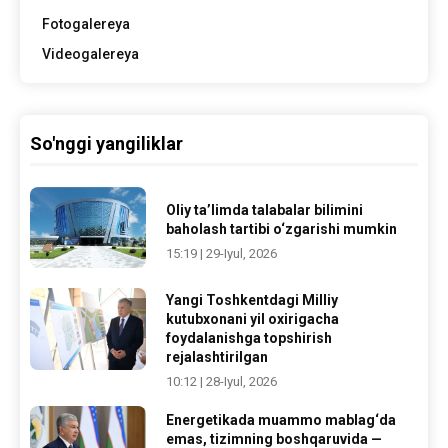
Fotogalereya
Videogalereya
So'nggi yangiliklar
Oliy ta’limda talabalar bilimini
baholash tartibi o‘zgarishi mumkin
15:19 | 29-Iyul, 2026
Yangi Toshkentdagi Milliy
kutubxonani yil oxirigacha
foydalanishga topshirish
rejalashtirilgan
10:12 | 28-Iyul, 2026
Energetikada muammo mablag‘da
emas, tizimning boshqaruvida —