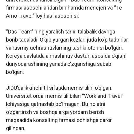
firmasi asoschilaridan biri hamda menejeri va “Te
Amo Travel” loyihasi asoschisi.
“Das Team” ning yaralish tarixi talabalik davriga
borib taqaladi. O‘qib yurgan kezlari juda ko‘p tadbirlar
va rasmiy uchrashuvlarning tashkilotchisi bo‘lgan.
Koreya davlatida almashinuv dasturi asosida o‘qishi
dunyoqarashining yanada o‘zgarishiga sabab
bo‘lgan.
JIDU’da ikkinchi til sifatida nemis tilini o‘qigan.
Universitet orqali nemis tili bilan “Work and Travel”
lohiyasiga qatnashib bo‘lmagan. Bu holatni
o’zgartirish va boshqalarga yordam berish
maqsadida konsalting firmasi ochishga qaror
qilingan.