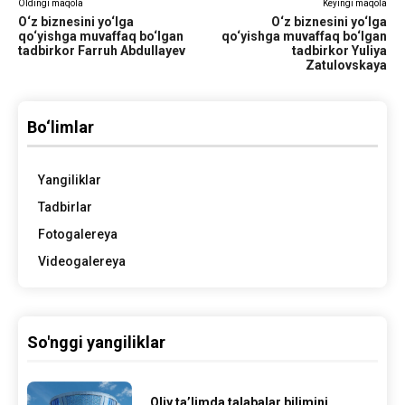
Oldingi maqola
Keyingi maqola
O‘z biznesini yo‘lga
O‘z biznesini yo‘lga
qo‘yishga muvaffaq bo‘lgan
qo‘yishga muvaffaq bo‘lgan
tadbirkor Farruh Abdullayev
tadbirkor Yuliya
Zatulovskaya
Bo‘limlar
Yangiliklar
Tadbirlar
Fotogalereya
Videogalereya
So'nggi yangiliklar
Oliy ta’limda talabalar bilimini