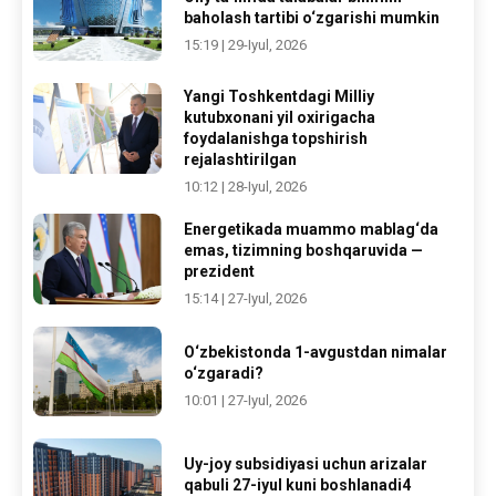
baholash tartibi o‘zgarishi mumkin
15:19 | 29-Iyul, 2026
Yangi Toshkentdagi Milliy
kutubxonani yil oxirigacha
foydalanishga topshirish
rejalashtirilgan
10:12 | 28-Iyul, 2026
Energetikada muammo mablag‘da
emas, tizimning boshqaruvida —
prezident
15:14 | 27-Iyul, 2026
O‘zbekistonda 1-avgustdan nimalar
o‘zgaradi?
10:01 | 27-Iyul, 2026
Uy-joy subsidiyasi uchun arizalar
qabuli 27-iyul kuni boshlanadi4