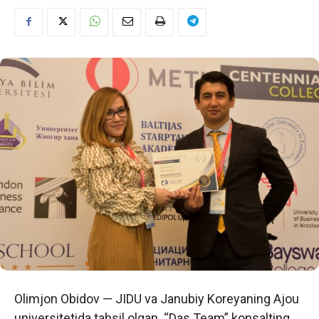
Olimjon Obidov — JIDU va Janubiy Koreyaning Ajou
universitetida tahsil olgan. “Das Team” konsalting