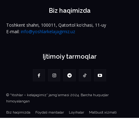
Biz haqimizda
Toshkent shahri, 100011, Qatortol ko‘chasi, 11-uy
E-mail:
info@yoshlarkelajagimiz.uz
Ijtimoiy tarmoqlar
© “Yoshlar – kelajagimiz” jamg‘armasi 2024. Barcha huquqlar
himoyalangan
Biz haqimizda
Foydali manbalar
Loyihalar
Matbuot xizmati