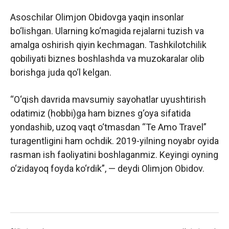
Asoschilar Olimjon Obidovga yaqin insonlar
bo‘lishgan. Ularning ko‘magida rejalarni tuzish va
amalga oshirish qiyin kechmagan. Tashkilotchilik
qobiliyati biznes boshlashda va muzokaralar olib
borishga juda qo‘l kelgan.
“O‘qish davrida mavsumiy sayohatlar uyushtirish
odatimiz (hobbi)ga ham biznes g‘oya sifatida
yondashib, uzoq vaqt o‘tmasdan “Te Amo Travel”
turagentligini ham ochdik. 2019-yilning noyabr oyida
rasman ish faoliyatini boshlaganmiz. Keyingi oyning
o‘zidayoq foyda ko‘rdik”, — deydi Olimjon Obidov.