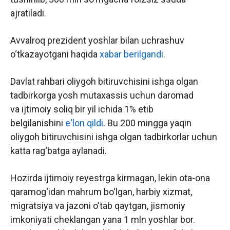
ajratiladi.
Avvalroq prezident yoshlar bilan uchrashuv
o‘tkazayotgani haqida
xabar berilgandi
.
Davlat rahbari oliygoh bitiruvchisini ishga olgan
tadbirkorga yosh mutaxassis uchun daromad
va ijtimoiy soliq bir yil ichida 1% etib
belgilanishini
e‘lon qildi
. Bu 200 mingga yaqin
oliygoh bitiruvchisini ishga olgan tadbirkorlar uchun
katta rag‘batga aylanadi.
Hozirda ijtimoiy reyestrga kirmagan, lekin ota-ona
qaramog‘idan mahrum bo‘lgan, harbiy xizmat,
migratsiya va jazoni o‘tab qaytgan, jismoniy
imkoniyati cheklangan yana 1 mln yoshlar bor.