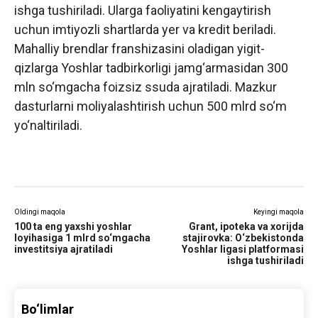
ishga tushiriladi. Ularga faoliyatini kengaytirish
uchun imtiyozli shartlarda yer va kredit beriladi.
Mahalliy brendlar franshizasini oladigan yigit-
qizlarga Yoshlar tadbirkorligi jamg‘armasidan 300
mln so‘mgacha foizsiz ssuda ajratiladi. Mazkur
dasturlarni moliyalashtirish uchun 500 mlrd so‘m
yo‘naltiriladi.
Oldingi maqola
Keyingi maqola
100 ta eng yaxshi yoshlar
Grant, ipoteka va xorijda
loyihasiga 1 mlrd so‘mgacha
stajirovka: O‘zbekistonda
investitsiya ajratiladi
Yoshlar ligasi platformasi
ishga tushiriladi
Bo‘limlar