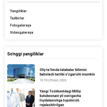
Yangiliklar
Tadbirlar
Fotogalereya
Videogalereya
So'nggi yangiliklar
Oliy ta’limda talabalar bilimini
baholash tartibi o‘zgarishi mumkin
15:19 | 29-Iyul, 2026
Yangi Toshkentdagi Milliy
kutubxonani yil oxirigacha
foydalanishga topshirish
rejalashtirilgan