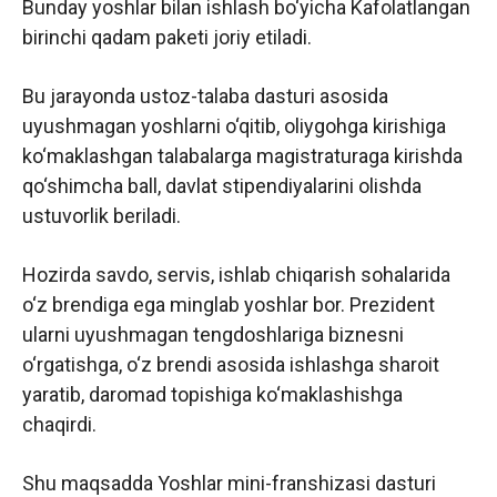
Bunday yoshlar bilan ishlash bo‘yicha Kafolatlangan
birinchi qadam paketi joriy etiladi.
Bu jarayonda ustoz-talaba dasturi asosida
uyushmagan yoshlarni o‘qitib, oliygohga kirishiga
ko‘maklashgan talabalarga magistraturaga kirishda
qo‘shimcha ball, davlat stipendiyalarini olishda
ustuvorlik beriladi.
Hozirda savdo, servis, ishlab chiqarish sohalarida
o‘z brendiga ega minglab yoshlar bor. Prezident
ularni uyushmagan tengdoshlariga biznesni
o‘rgatishga, o‘z brendi asosida ishlashga sharoit
yaratib, daromad topishiga ko‘maklashishga
chaqirdi.
Shu maqsadda Yoshlar mini-franshizasi dasturi