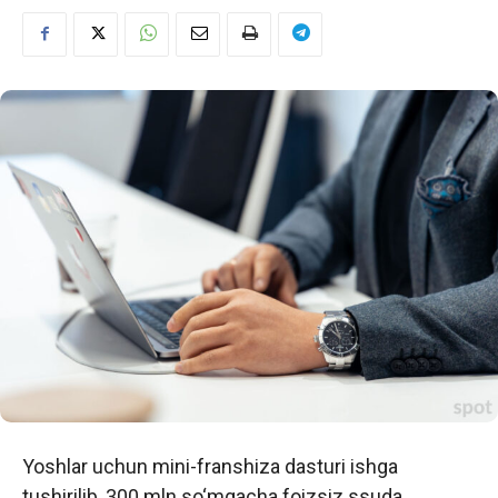
Yoshlar uchun mini-franshiza dasturi ishga
tushirilib, 300 mln so‘mgacha foizsiz ssuda