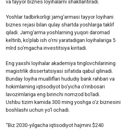
va tayyor biznes loyihalarni shakllantiradi.
Yoshlar tadbirkorligi jamg‘armasi tayyor loyihani
biznes rejasi bilan qulay shartda yoshlarga taklif
qiladi. Jamg‘arma yoshlarning yuqori daromad
keltirib, ko‘plab ish o‘rni yaratadigan loyihalariga 5
mlrd so‘mgacha investitsiya kiritadi.
Eng yaxshi loyihalar akademiya tinglovchilarining
magistrlik dissertatsiyasi sifatida qabul qilinadi.
Bunday loyiha mualliflari hududiy bank rahbari va
hokimlarning iqtisodiyot bo‘yicha o‘rinbosari
lavozimlariga eng birinchi nomzod bo‘ladi.
Ushbu tizim kamida 300 ming yoshga o‘z biznesini
boshlashi uchun yo‘l ochadi.
“Biz 2030-yilgacha iqtisodiyot hajmini $240