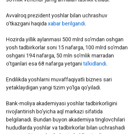
Avvalroq prezident yoshlar bilan uchrashuv
o‘tkazgani haqida
xabar berilgandi
.
Hozirda yillik aylanmasi 500 mlrd so‘mdan oshgan
yosh tadbirkorlar soni 15 nafarga, 100 mlrd so‘mdan
oshgani 194 nafarga, 50 mln so‘mlik marradan
o‘tganlari esa 68 nafarga yetgani
taʼkidlandi
.
Endilikda yoshlarni muvaffaqiyatli biznes sari
yetaklaydigan yangi tizim yo‘lga qo‘yiladi.
Bank-moliya akademiyasi yoshlar tadbirkorligini
rivojlantirish bo‘yicha aql markazi sifatida
belgilanadi. Bundan buyon akademiya tinglovchilari
hududlarda yoshlar va tadbirkorlar bilan uchrashadi