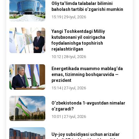
Oliy ta’limda talabalar bilimini
baholash tartibi o‘zgarishi mumkin
15:19 | 29-Iyul, 2026
Yangi Toshkentdagi Milliy
kutubxonani yil oxirigacha
foydalanishga topshirish
rejalashtirilgan
10:12 | 28-Iyul, 2026
Energetikada muammo mablag‘da
emas, tizimning boshqaruvida —
prezident
15:14 | 27-Iyul, 2026
O‘zbekistonda 1-avgustdan nimalar
o‘zgaradi?
10:01 | 27-Iyul, 2026
Uy-joy subsidiyasi uchun arizalar