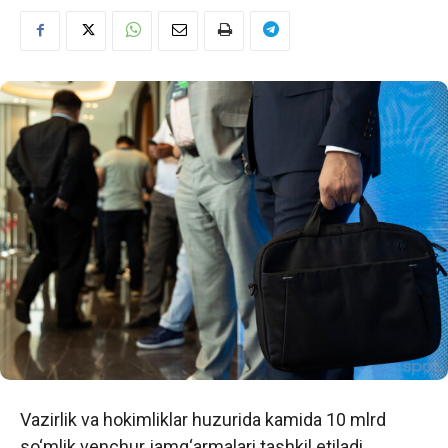
Vazirlik va hokimliklar huzurida kamida 10 mlrd
so‘mlik venchur jamg‘armalari tashkil etiladi.