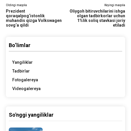
Oldingi maqola
Keyingi maqola
Prezident
Oliygoh bitiruvchilarini ishga
qoraqalpog‘istonlik
olgan tadbirkorlar uchun
muhandis qizga Volkswagen
1%lik soliq stavkasi joriy
sovg‘a qildi
etiladi
Bo‘limlar
Yangiliklar
Tadbirlar
Fotogalereya
Videogalereya
So'nggi yangiliklar