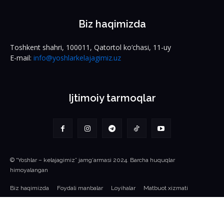
Biz haqimizda
Toshkent shahri, 100011, Qatortol ko‘chasi, 11-uy
E-mail:
info@yoshlarkelajagimiz.uz
Ijtimoiy tarmoqlar
© “Yoshlar – kelajagimiz” jamg‘armasi 2024. Barcha huquqlar
himoyalangan
Biz haqimizda
Foydali manbalar
Loyihalar
Matbuot xizmati