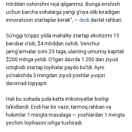
mlrddan oshirishni reja qilganmiz. Bunga erishish
uchun barcha sohalarga yangi g‘oya olib kiradigan
innovatsion startaplar kerak”, —
dedi
davlat rahbari.
So‘nggi to‘qqiz yilda mahalliy startap ekotizimi 15
barobar o‘sib, $4 mlrddan oshdi. Venchur
jamg‘armalar soni 23 taga, ularning umumiy kapitali
$200 mlnga yetdi. O‘tgan davrda 1 200 dan ziyod
istiqbolli startap loyihalar paydo bo‘ldi. Ayni
yo‘nalishda 3 mingdan ziyod yoshlar yuqori
daromad topyapti.
Hali bu sohada juda katta imkoniyatlar borligi
taʼkidlandi. Endi har bir vazir, tarmoq rahbari va
hokimlar 1 mingta masalaga — yoshlardan 1 mingta
yechim loyihasini ishga tushiradi.