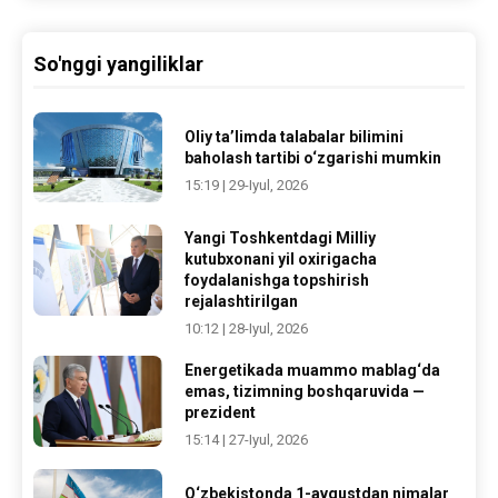
So'nggi yangiliklar
Oliy ta’limda talabalar bilimini
baholash tartibi o‘zgarishi mumkin
15:19 | 29-Iyul, 2026
Yangi Toshkentdagi Milliy
kutubxonani yil oxirigacha
foydalanishga topshirish
rejalashtirilgan
10:12 | 28-Iyul, 2026
Energetikada muammo mablag‘da
emas, tizimning boshqaruvida —
prezident
15:14 | 27-Iyul, 2026
O‘zbekistonda 1-avgustdan nimalar