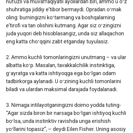
nufuzli va muvaffaqiyatli ayollardan biri, ammo u oʻz
shuhratiga jiddiy eʼtibor bermaydi. Opradan oʻrnak
oling: burningizni koʻtarmang va boshqalarning
eʼtirofi va tan olishini kutmang. Agar siz oʻzingizni
juda yuqori deb hisoblasangiz, unda siz allaqachon
eng katta choʻqqini zabt etganday tuyulasiz.
2. Ammo kuchli tomonlaringizni unutmang – va ular
albatta koʻp. Masalan, tavakkalchilik instinktiga,
gʻayratga va katta ishtiyoqga ega boʻlgan odam
tadbirkorga aylanadi. U oʻzining kuchli tomonlarini
biladi va ulardan maksimal darajada foydalanadi.
3. Nimaga intilayotganingizni doimo yodda tuting-
“Agar sizda biron bir narsaga boʻlgan ishtiyoq kuchli
boʻlsa, unda instinktiv ravishda unga erishish
yoʻllarini topasiz”, – deydi Eilen Fisher. Uning asosiy