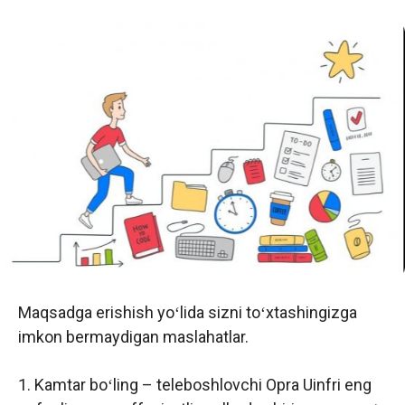
Maqsadga erishish yoʻlida sizni toʻxtashingizga
imkon bermaydigan maslahatlar.
1. Kamtar boʻling – teleboshlovchi Opra Uinfri eng