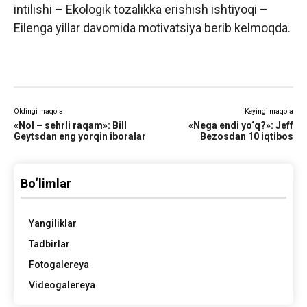
intilishi – Ekologik tozalikka erishish ishtiyoqi –
Eilenga yillar davomida motivatsiya berib kelmoqda.
Oldingi maqola
Keyingi maqola
«Nol – sehrli raqam»: Bill
«Nega endi yo‘q?»: Jeff
Geytsdan eng yorqin iboralar
Bezosdan 10 iqtibos
Bo‘limlar
Yangiliklar
Tadbirlar
Fotogalereya
Videogalereya