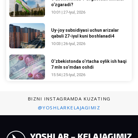
o‘zgaradi?
10:01 | 27-Iyul, 2026
Uy-joy subsidiyasi uchun arizalar
qabuli 27-iyul kuni boshlanadi4
10:03 | 26-Iyul, 2026
O‘zbekistonda o‘rtacha oylik ish haqi
7 mln so‘mdan oshdi
15:54 | 25-Iyul, 2026
BIZNI INSTAGRAMDA KUZATING
@YOSHLARKELAJAGIMIZ