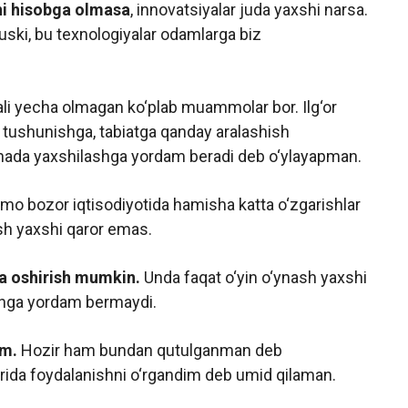
ni hisobga olmasa
, innovatsiyalar juda yaxshi narsa.
suski, bu texnologiyalar odamlarga biz
li yecha olmagan ko‘plab muammolar bor. Ilg‘or
ni tushunishga, tabiatga qanday aralashish
yanada yaxshilashga yordam beradi deb o‘ylayapman.
o bozor iqtisodiyotida hamisha katta o‘zgarishlar
ash yaxshi qaror emas.
a oshirish mumkin.
Unda faqat o‘yin o‘ynash yaxshi
ishga yordam bermaydi.
im.
Hozir ham bundan qutulganman deb
da foydalanishni o‘rgandim deb umid qilaman.