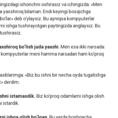
‘zingizdagi ishonchni oshirasiz va ichingizda: «Men
ra yaxshiroq bilaman. Endi keyingi bosqichga
 bo‘lar» deb o‘ylaysiz. Bu ayniqsa kompyuterlar
ni ishga tushirayotgan paytingizda anglaysiz. Bu
 tushirasiz.
xshiroq bo‘lish juda yaxshi
. Men esa ikki narsada:
o kompyuterlar meni hamma narsadan ham ko‘proq
sblarimga: «Biz bu ishni bir necha oyda tugatishga
t» derdim.
ishni istamasdik.
Biz ko‘proq odamlarni ishga olish
 istardik.
ni ishga olish bo‘lgan
. Bu yerda boshqacha