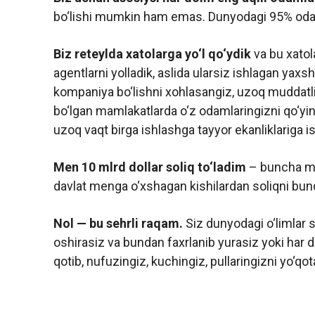
bo‘lishi mumkin ham emas. Dunyodagi 95% odam
Biz reteylda xatolarga yo‘l qo‘ydik
va bu xatol
agentlarni yolladik, aslida ularsiz ishlagan yaxs
kompaniya bo‘lishni xohlasangiz, uzoq muddatli
bo‘lgan mamlakatlarda o‘z odamlaringizni qo‘yin
uzoq vaqt birga ishlashga tayyor ekanliklariga is
Men 10 mlrd dollar soliq to‘ladim
– buncha mi
davlat menga o‘xshagan kishilardan soliqni bun
Nol — bu sehrli raqam.
Siz dunyodagi o‘limlar 
oshirasiz va bundan faxrlanib yurasiz yoki har d
qotib, nufuzingiz, kuchingiz, pullaringizni yo‘qot