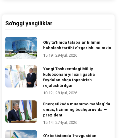
So'nggi yangiliklar
Oliy ta’limda talabalar bilimini
baholash tartibi o‘zgarishi mumkin
15:19 | 29-Iyul, 2026
Yangi Toshkentdagi Milliy
kutubxonani yil oxirigacha
foydalanishga topshirish
rejalashtirilgan
10:12 | 28-Iyul, 2026
Energetikada muammo mablag‘da
emas, tizimning boshqaruvida —
prezident
15:14 | 27-Iyul, 2026
O‘zbekistonda 1-avgustdan