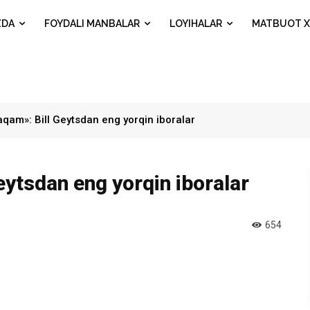
ZDA
FOYDALI MANBALAR
LOYIHALAR
MATBUOT X
raqam»: Bill Geytsdan eng yorqin iboralar
Geytsdan eng yorqin iboralar
654