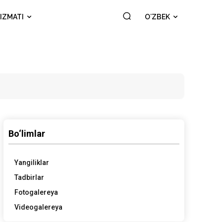
IZMATI
OʻZBEK
Bo‘limlar
Yangiliklar
Tadbirlar
Fotogalereya
Videogalereya