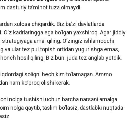
 dasturiy ta’minot tuza olmaydi.
ardan xulosa chiqardik. Biz ba’zi davlatlarda
hi. O‘z kadrlaringga ega bo‘lgan yaxshiroq. Agar jiddiy
 strategiyaga amal qiling. O‘zingiz ishlamoqchi
g va ular tez pul topish ortidan yugurishga emas,
honch hosil qiling. Biz buni juda tez anglab yetdik.
qdordagi soliqni hech kim to‘lamagan. Ammo
dan ham ko‘proq olishi kerak.
soni nolga tushishi uchun barcha narsani amalga
oim nolga qaytib, taslim bo‘lasiz, dastlabki nuqtada
asiz.