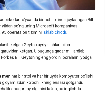
adbirkorlar ro‘yxatida birinchi o‘rinda joylashgan Bill
Bir yildan so‘ng uning Microsoft kompaniyasi
 95 operatsion tizimini
ishlab chiqdi.
anib kelgan Geyts xayriya ishlari bilan
qaruvidan ketgan. U bugunga qadar milliardlab
 Forbes Bill Geytsning eng yorqin iboralarini yodga
va men
har bir stol va har bir uyda kompyuter bo‘lishi
 g‘oyamizdan ko‘pchilikning ensasi qotgandi.
lik chuqur joy olganini ko‘rib, bu inqilobda