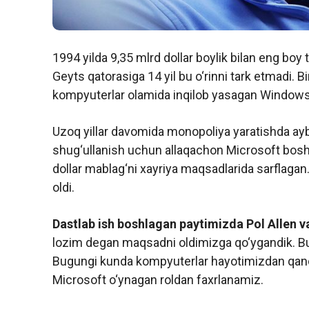
1994 yilda 9,35 mlrd dollar boylik bilan eng boy t
Geyts qatorasiga 14 yil bu o‘rinni tark etmadi. 
kompyuterlar olamida inqilob yasagan Windows
Uzoq yillar davomida monopoliya yaratishda aybl
shug‘ullanish uchun allaqachon Microsoft bosh
dollar mablag‘ni xayriya maqsadlarida sarflagan.
oldi.
Dastlab ish boshlagan paytimizda Pol Allen 
lozim degan maqsadni oldimizga qo‘ygandik. Bu
Bugungi kunda kompyuterlar hayotimizdan qancha
Microsoft o‘ynagan roldan faxrlanamiz.