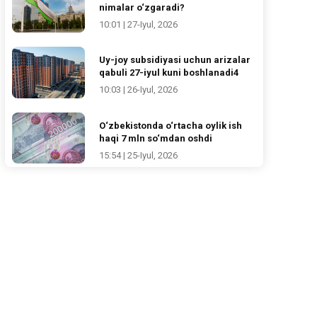
nimalar o‘zgaradi?
10:01 | 27-Iyul, 2026
Uy-joy subsidiyasi uchun arizalar
qabuli 27-iyul kuni boshlanadi4
10:03 | 26-Iyul, 2026
O‘zbekistonda o‘rtacha oylik ish
haqi 7 mln so‘mdan oshdi
15:54 | 25-Iyul, 2026