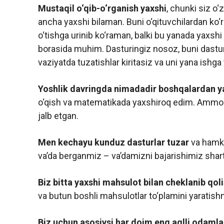
Mustaqil o‘qib-o‘rganish yaxshi
, chunki siz o
ancha yaxshi bilaman. Buni o‘qituvchilardan ko‘
o‘tishga urinib ko‘raman, balki bu yanada yaxshi
borasida muhim. Dasturingiz nosoz, buni dastur
vaziyatda tuzatishlar kiritasiz va uni yana ishga
Yoshlik davringda nimadadir boshqalardan ya
o‘qish va matematikada yaxshiroq edim. Amm
jalb etgan.
Men kechayu kunduz dasturlar tuzar
va hamka
va’da berganmiz – va’damizni bajarishimiz shar
Biz bitta yaxshi mahsulot bilan cheklanib qol
va butun boshli mahsulotlar to‘plamini yaratishni
Biz uchun asosiysi har doim eng aqlli odamlar