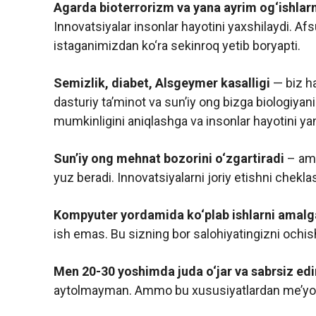
Agarda bioterrorizm va yana ayrim og‘ishlar
Innovatsiyalar insonlar hayotini yaxshilaydi. Af
istaganimizdan ko‘ra sekinroq yetib boryapti.
Semizlik, diabet, Alsgeymer kasalligi
— biz ha
dasturiy ta’minot va sun’iy ong bizga biologiya
mumkinligini aniqlashga va insonlar hayotini 
Sun’iy ong mehnat bozorini o‘zgartiradi
– amm
yuz beradi. Innovatsiyalarni joriy etishni chekl
Kompyuter yordamida ko‘plab ishlarni amalg
ish emas. Bu sizning bor salohiyatingizni och
Men 20-30 yoshimda juda o‘jar va sabrsiz ed
aytolmayman. Ammo bu xususiyatlardan me’yori