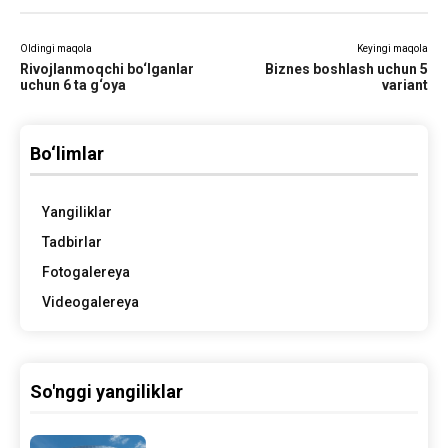
Oldingi maqola
Keyingi maqola
Rivojlanmoqchi bo‘lganlar
Biznes boshlash uchun 5
uchun 6 ta g‘oya
variant
Bo‘limlar
Yangiliklar
Tadbirlar
Fotogalereya
Videogalereya
So'nggi yangiliklar