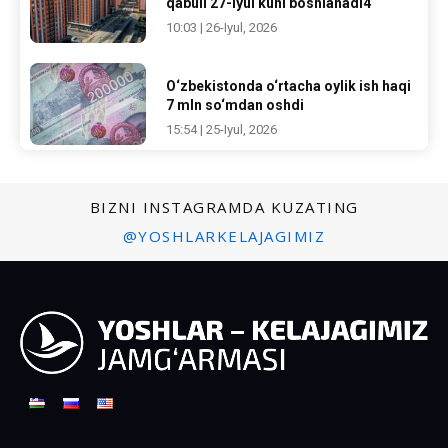
qabuli 27-iyul kuni boshlanadi4
10:03 | 26-Iyul, 2026
O‘zbekistonda o‘rtacha oylik ish haqi
7 mln so‘mdan oshdi
15:54 | 25-Iyul, 2026
BIZNI INSTAGRAMDA KUZATING
@YOSHLARKELAJAGIMIZ