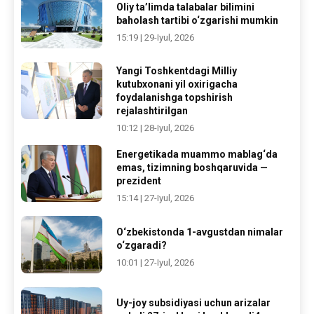
Oliy ta’limda talabalar bilimini
baholash tartibi o‘zgarishi mumkin
15:19 | 29-Iyul, 2026
Yangi Toshkentdagi Milliy
kutubxonani yil oxirigacha
foydalanishga topshirish
rejalashtirilgan
10:12 | 28-Iyul, 2026
Energetikada muammo mablag‘da
emas, tizimning boshqaruvida —
prezident
15:14 | 27-Iyul, 2026
O‘zbekistonda 1-avgustdan nimalar
o‘zgaradi?
10:01 | 27-Iyul, 2026
Uy-joy subsidiyasi uchun arizalar