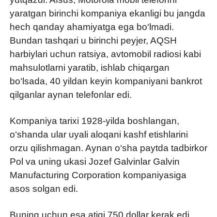
yaratgan birinchi kompaniya ekanligi bu jangda
hech qanday ahamiyatga ega bo‘lmadi.
Bundan tashqari u birinchi peyjer, AQSH
harbiylari uchun ratsiya, avtomobil radiosi kabi
mahsulotlarni yaratib, ishlab chiqargan
bo‘lsada, 40 yildan keyin kompaniyani bankrot
qilganlar aynan telefonlar edi.
Kompaniya tarixi 1928-yilda boshlangan,
o‘shanda ular uyali aloqani kashf etishlarini
orzu qilishmagan. Aynan o‘sha paytda tadbirkor
Pol va uning ukasi Jozef Galvinlar Galvin
Manufacturing Corporation kompaniyasiga
asos solgan edi.
Buning uchun esa atigi 750 dollar kerak edi.