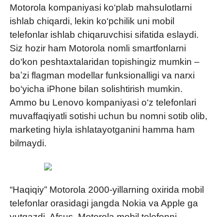
Motorola kompaniyasi ko‘plab mahsulotlarni
ishlab chiqardi, lekin ko‘pchilik uni mobil
telefonlar ishlab chiqaruvchisi sifatida eslaydi.
Siz hozir ham Motorola nomli smartfonlarni
do‘kon peshtaxtalaridan topishingiz mumkin –
baʼzi flagman modellar funksionalligi va narxi
bo‘yicha iPhone bilan solishtirish mumkin.
Ammo bu Lenovo kompaniyasi o‘z telefonlari
muvaffaqiyatli sotishi uchun bu nomni sotib olib,
marketing hiyla ishlatayotganini hamma ham
bilmaydi.
“Haqiqiy” Motorola 2000-yillarning oxirida mobil
telefonlar orasidagi jangda Nokia va Apple ga
yutqazdi. Afsus, Motorola mobil telefonni