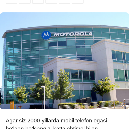
Agar siz 2000-yillarda mobil telefon egasi
bo‘lgan bo‘lsangiz, katta ehtimol bilan