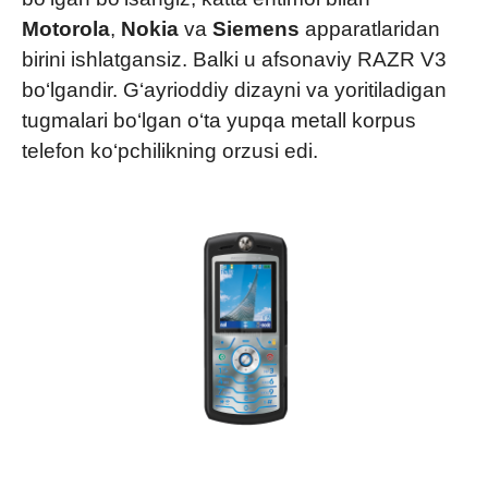
Motorola
,
Nokia
va
Siemens
apparatlaridan
birini ishlatgansiz. Balki u afsonaviy RAZR V3
bo‘lgandir. G‘ayrioddiy dizayni va yoritiladigan
tugmalari bo‘lgan o‘ta yupqa metall korpus
telefon ko‘pchilikning orzusi edi.