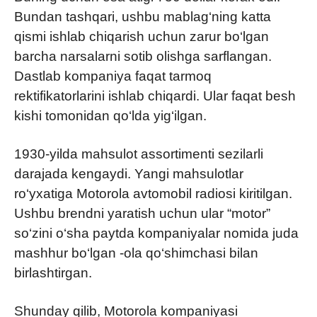
Bundan tashqari, ushbu mablag‘ning katta
qismi ishlab chiqarish uchun zarur bo‘lgan
barcha narsalarni sotib olishga sarflangan.
Dastlab kompaniya faqat tarmoq
rektifikatorlarini ishlab chiqardi. Ular faqat besh
kishi tomonidan qo‘lda yig‘ilgan.
1930-yilda mahsulot assortimenti sezilarli
darajada kengaydi. Yangi mahsulotlar
ro‘yxatiga Motorola avtomobil radiosi kiritilgan.
Ushbu brendni yaratish uchun ular “motor”
so‘zini o‘sha paytda kompaniyalar nomida juda
mashhur bo‘lgan -ola qo‘shimchasi bilan
birlashtirgan.
Shunday qilib, Motorola kompaniyasi