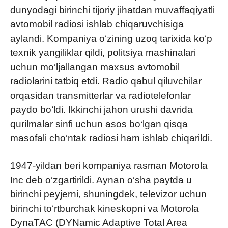
dunyodagi birinchi tijoriy jihatdan muvaffaqiyatli
avtomobil radiosi ishlab chiqaruvchisiga
aylandi. Kompaniya o‘zining uzoq tarixida ko‘p
texnik yangiliklar qildi, politsiya mashinalari
uchun mo‘ljallangan maxsus avtomobil
radiolarini tatbiq etdi. Radio qabul qiluvchilar
orqasidan transmitterlar va radiotelefonlar
paydo bo‘ldi. Ikkinchi jahon urushi davrida
qurilmalar sinfi uchun asos bo‘lgan qisqa
masofali cho‘ntak radiosi ham ishlab chiqarildi.
1947-yildan beri kompaniya rasman Motorola
Inc deb o‘zgartirildi. Aynan o‘sha paytda u
birinchi peyjerni, shuningdek, televizor uchun
birinchi to‘rtburchak kineskopni va Motorola
DynaTAC (DYNamic Adaptive Total Area