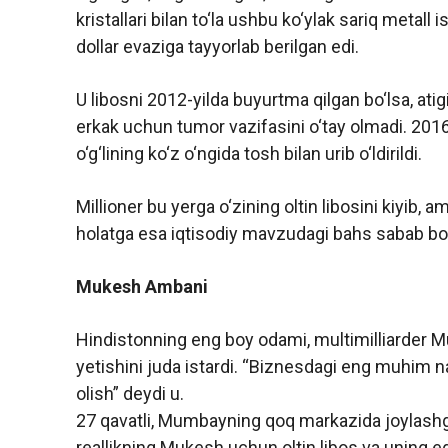
kristallari bilan to‘la ushbu ko‘ylak sariq metal
dollar evaziga tayyorlab berilgan edi.
U libosni 2012-yilda buyurtma qilgan bo‘lsa, atig
erkak uchun tumor vazifasini o‘tay olmadi. 2016-y
o‘g‘lining ko‘z o‘ngida tosh bilan urib o‘ldirildi.
Millioner bu yerga o‘zining oltin libosini kiyib, 
holatga esa iqtisodiy mavzudagi bahs sabab bo‘l
Mukesh Ambani
Hindistonning eng boy odami, multimilliarder 
yetishini juda istardi. “Biznesdagi eng muhim na
olish” deydi u.
27 qavatli, Mumbayning qoq markazida joylashg
reallikning Mukesh uchun oltin libos va uning 