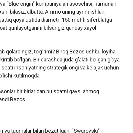
a “Blue origin” kompaniyalari asoschisi, namunali
shi bilasiz, albatta. Ammo uning ayrim ishlari,
attiq qoya ustida diametri 150 metrli siferblatga
soat qurilayotganini bilsangiz qanday xayol
lab qolardingiz, to‘g‘rimi? Biroq Bezos ushbu loyiha
iritib bo‘lgan. Bir qarashda juda g‘alati bo‘lgan g‘oya
n soati insoniyatning strategik ongi va kelajak uchun
o‘lishi kutilmoqda.
nsonlar bir birlaridan bu soatni qaysi ahmoq
gandi Bezos.
lari va tugmalar bilan bezatilgan, “Swarovski”