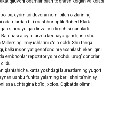
akat qiluvchi odamlar bilan to‘qnash kelgan va keladi
o‘lsa, ayrimlari devona nomi bilan o‘zlarining
bi odamlardan biri mashhur optik Robert Klark
gan sinmaydigan linzalar ixtirochisi sanaladi.
di. Barchasi ajoyib tarzda kechayotgandi, ana shu
illerning ilmiy ishlarini o‘qib qoldi. Shu tariqa
i, balki insoniyat genofondini yaxshilash ekanligini
da embrionlar repozitoriysini ochdi. Urug‘ donorlari
qildi.
niqlanishicha, katta yoshdagi laureatlarning yuqori
aynan ushbu funktsiyalarning berilishni ta’minlay
i esa uchtagina bo‘ldi, xolos. Oqibatda olimni