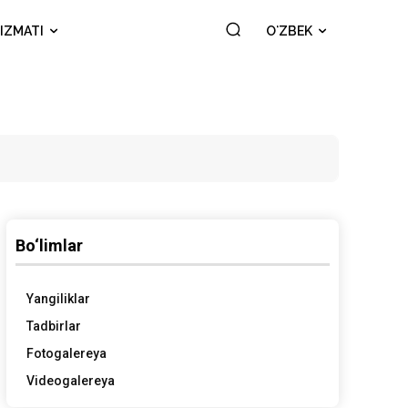
IZMATI
OʻZBEK
Bo‘limlar
Yangiliklar
Tadbirlar
Fotogalereya
Videogalereya