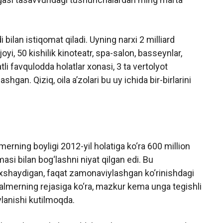
 bilan istiqomat qiladi. Uyning narxi 2 milliard
joyi, 50 kishilik kinoteatr, spa-salon, basseynlar,
atli favqulodda holatlar xonasi, 3 ta vertolyot
gan. Qiziq, oila a’zolari bu uy ichida bir-birlarini
lmerning boyligi 2012-yil holatiga ko‘ra 600 million
asi bilan bog‘lashni niyat qilgan edi. Bu
 o‘xshaydigan, faqat zamonaviylashgan ko‘rinishdagi
Palmerning rejasiga ko‘ra, mazkur kema unga tegishli
ylanishi kutilmoqda.