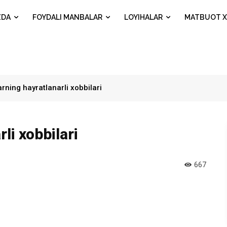
ZDA
FOYDALI MANBALAR
LOYIHALAR
MATBUOT X
arning hayratlanarli xobbilari
rli xobbilari
667