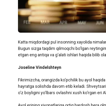
Katta miqdordagi pul insonning xayolida nimalar b
Bugun sizga taqdim qilmoqchi bo‘lgan reytingi
etgan eng antiqa va g‘alati ishlari haqida bilib ol
Joseline Vindelshteyn
Fikrimizcha, orangizda ko‘pchilik bu ayol haqid
hayratga solishda davom etib keladi. Shveytsar
o‘z boyligini yo‘lbars ovlashni xush ko‘rgan eri A
Ayol erining xiyonatlariga ortiq bardosh bera ol