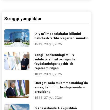
So'nggi yangiliklar
Oliy ta’limda talabalar bilimini
baholash tartibi o‘zgarishi mumkin
15:19 | 29-Iyul, 2026
Yangi Toshkentdagi Milliy
kutubxonani yil oxirigacha
foydalanishga topshirish
rejalashtirilgan
10:12 | 28-Iyul, 2026
Energetikada muammo mablag‘da
emas, tizimning boshqaruvida —
prezident
15:14 | 27-Iyul, 2026
O‘zbekistonda 1-avgustdan