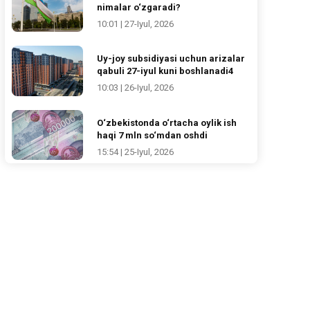
nimalar o‘zgaradi?
10:01 | 27-Iyul, 2026
Uy-joy subsidiyasi uchun arizalar
qabuli 27-iyul kuni boshlanadi4
10:03 | 26-Iyul, 2026
O‘zbekistonda o‘rtacha oylik ish
haqi 7 mln so‘mdan oshdi
15:54 | 25-Iyul, 2026