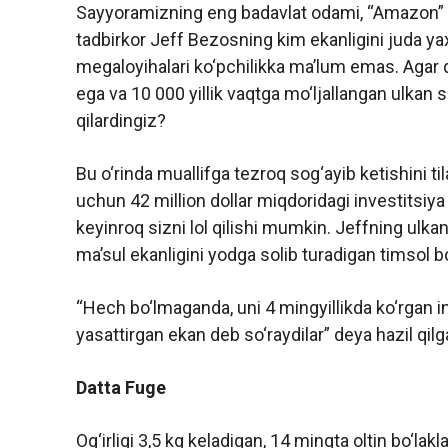
Sayyoramizning eng badavlat odami, “Amazon” v
tadbirkor Jeff Bezosning kim ekanligini juda yax
megaloyihalari ko‘pchilikka ma’lum emas. Agar q
ega va 10 000 yillik vaqtga mo‘ljallangan ulkan 
qilardingiz?
Bu o‘rinda muallifga tezroq sog‘ayib ketishini ti
uchun 42 million dollar miqdoridagi investitsiya k
keyinroq sizni lol qilishi mumkin. Jeffning ulka
ma’sul ekanligini yodga solib turadigan timsol b
“Hech bo‘lmaganda, uni 4 mingyillikda ko‘rgan i
yasattirgan ekan deb so‘raydilar” deya hazil qil
Datta Fuge
Og‘irligi 3,5 kg keladigan, 14 mingta oltin bo‘lak