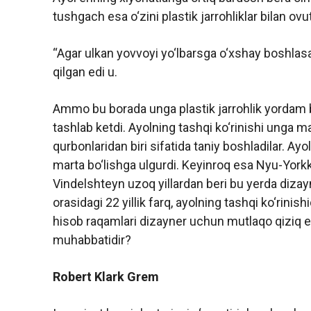
tushgach esa o‘zini plastik jarrohliklar bilan ovu
“Agar ulkan yovvoyi yo‘lbarsga o‘xshay boshlas
qilgan edi u.
Ammo bu borada unga plastik jarrohlik yordam bera
tashlab ketdi. Ayolning tashqi ko‘rinishi unga mas
qurbonlaridan biri sifatida taniy boshladilar. Ayol
marta bo‘lishga ulgurdi. Keyinroq esa Nyu-Yorkk
Vindelshteyn uzoq yillardan beri bu yerda dizayn
orasidagi 22 yillik farq, ayolning tashqi ko‘rinis
hisob raqamlari dizayner uchun mutlaqo qiziq 
muhabbatidir?
Robert Klark Grem