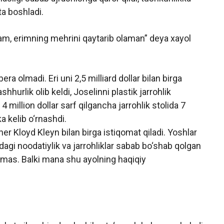
ta boshladi.
am, erimning mehrini qaytarib olaman” deya xayol
 olmadi. Eri uni 2,5 milliard dollar bilan birga
hhurlik olib keldi, Joselinni plastik jarrohlik
 4 million dollar sarf qilgancha jarrohlik stolida 7
a kelib o‘rnashdi.
er Kloyd Kleyn bilan birga istiqomat qiladi. Yoshlar
hidagi noodatiylik va jarrohliklar sabab bo‘shab qolgan
emas. Balki mana shu ayolning haqiqiy