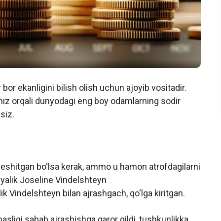
or ekanligini bilish olish uchun ajoyib vositadir.
miz orqali dunyodagi eng boy odamlarning sodir
asiz.
a eshitgan bo‘lsa kerak, ammo u hamon atrofdagilarni
iyalik Joseline Vindelshteyn
lik Vindelshteyn bilan ajrashgach, qo‘lga kiritgan.
masligi sabab ajrashishga qaror qildi, tushkunlikka