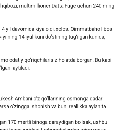
l ishqibozi, multimillioner Datta Fuge uchun 240 ming
i 4 yil davomida kiya oldi, xolos. Qimmatbaho libos
ilning 14 iyul kuni do‘stining tug‘ilgan kunida,
ammo odatiy qo‘riqchilarisiz holatda borgan. Bu kabi
gani aytiladi.
Mukesh Ambani o‘z qo‘llarining osmonga qadar
rsa o‘zingga ishonish va buni reallikka aylanita
an 170 mertli binoga qaraydigan bo‘lsak, ushbu
egasi tasavvuridagi tushunchalardan ming marta