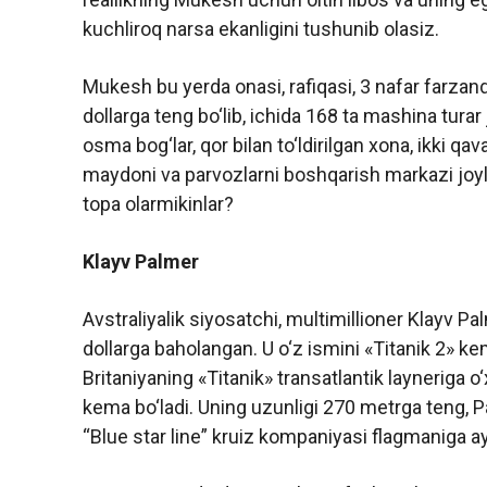
kuchliroq narsa ekanligini tushunib olasiz.
Mukesh bu yerda onasi, rafiqasi, 3 nafar farzandi
dollarga teng bo‘lib, ichida 168 ta mashina turar 
osma bog‘lar, qor bilan to‘ldirilgan xona, ikki qav
maydoni va parvozlarni boshqarish markazi joylash
topa olarmikinlar?
Klayv Palmer
Avstraliyalik siyosatchi, multimillioner Klayv Pa
dollarga baholangan. U o‘z ismini «Titanik 2» kem
Britaniyaning «Titanik» transatlantik layneriga
kema bo‘ladi. Uning uzunligi 270 metrga teng, 
“Blue star line” kruiz kompaniyasi flagmaniga a