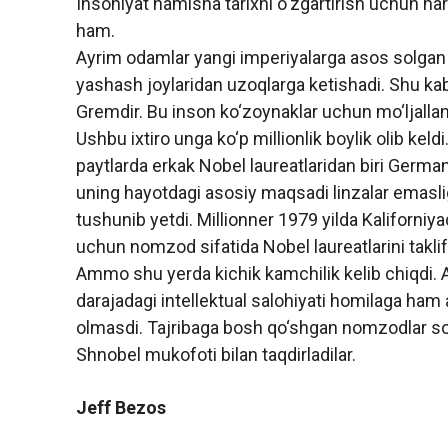
Insoniyat hamisha tarixni o‘zgartirish uchun har
ham.
Ayrim odamlar yangi imperiyalarga asos solgan b
yashash joylaridan uzoqlarga ketishadi. Shu ka
Gremdir. Bu inson ko‘zoynaklar uchun mo‘ljallan
Ushbu ixtiro unga ko‘p millionlik boylik olib kel
paytlarda erkak Nobel laureatlaridan biri German M
uning hayotdagi asosiy maqsadi linzalar emaslig
tushunib yetdi. Millionner 1979 yilda Kaliforniya
uchun nomzod sifatida Nobel laureatlarini taklif 
Ammo shu yerda kichik kamchilik kelib chiqdi. A
darajadagi intellektual salohiyati homilaga ham 
olmasdi. Tajribaga bosh qo‘shgan nomzodlar son
Shnobel mukofoti bilan taqdirladilar.
Jeff Bezos