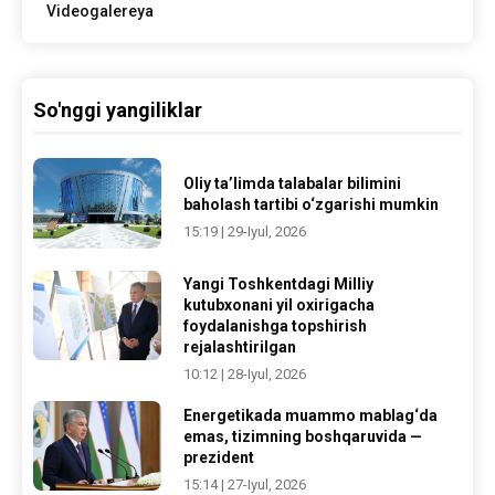
Videogalereya
So'nggi yangiliklar
Oliy ta’limda talabalar bilimini
baholash tartibi o‘zgarishi mumkin
15:19 | 29-Iyul, 2026
Yangi Toshkentdagi Milliy
kutubxonani yil oxirigacha
foydalanishga topshirish
rejalashtirilgan
10:12 | 28-Iyul, 2026
Energetikada muammo mablag‘da
emas, tizimning boshqaruvida —
prezident
15:14 | 27-Iyul, 2026