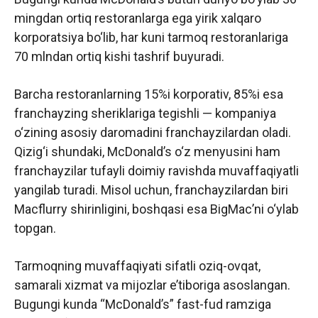
mingdan ortiq restoranlarga ega yirik xalqaro
korporatsiya bo‘lib, har kuni tarmoq restoranlariga
70 mlndan ortiq kishi tashrif buyuradi.
Barcha restoranlarning 15%i korporativ, 85%i esa
franchayzing sheriklariga tegishli — kompaniya
o‘zining asosiy daromadini franchayzilardan oladi.
Qizig‘i shundaki, McDonald’s o‘z menyusini ham
franchayzilar tufayli doimiy ravishda muvaffaqiyatli
yangilab turadi. Misol uchun, franchayzilardan biri
Macflurry shirinligini, boshqasi esa BigMac’ni o‘ylab
topgan.
Tarmoqning muvaffaqiyati sifatli oziq-ovqat,
samarali xizmat va mijozlar e’tiboriga asoslangan.
Bugungi kunda “McDonald’s” fast-fud ramziga