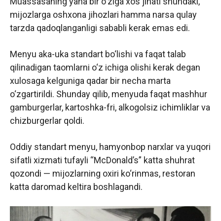
Muassasaning yana bir o‘ziga xos jihati shundaki,
mijozlarga oshxona jihozlari hamma narsa qulay
tarzda qadoqlanganligi sababli kerak emas edi.
Menyu aka-uka standart bo‘lishi va faqat talab
qilinadigan taomlarni o‘z ichiga olishi kerak degan
xulosaga kelguniga qadar bir necha marta
o‘zgartirildi. Shunday qilib, menyuda faqat mashhur
gamburgerlar, kartoshka-fri, alkogolsiz ichimliklar va
chizburgerlar qoldi.
Oddiy standart menyu, hamyonbop narxlar va yuqori
sifatli xizmati tufayli “McDonald’s” katta shuhrat
qozondi — mijozlarning oxiri ko‘rinmas, restoran
katta daromad keltira boshlagandi.