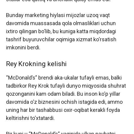
Bunday marketing hiylasi mijozlar uzoq vaqt
davomida muassasada qola olmasliklari uchun
ixtiro qilingan bo‘lib, bu kuniga katta miqdordagi
tashrif buyuruvchilar oqimiga xizmat ko‘rsatish
imkonini berdi.
Rey Krokning kelishi
“McDonald’s” brendi aka-ukalar tufayli emas, balki
tadbirkor Rey Krok tufayli dunyo miqyosida shuhrat
qozonganini kam odam biladi. Bu inson ko‘p yillar
davomida o‘z biznesini ochish istagida edi, ammo
uning har bir tashabbusi oxir-oqibat kerakli foyda
keltirishni to‘xtatardi.
Bir kuni u “McDonald’s” yaqinida ulkan navbatni