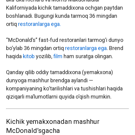
Kaliforniyada kichik tamaddixona ochgan paytdan
boshlanadi. Bugungi kunda tarmoq 36 mingdan
ortiq
restoranlarga ega.
“McDonald’s” fast-fud restoranlari tarmog‘i dunyo
bo‘ylab 36 mingdan ortiq
restoranlarga ega
. Brend
haqida
kitob
yozilib,
film
ham suratga olingan.
Qanday qilib oddiy tamaddixona (yemakxona)
dunyoga mashhur brendga aylandi —
kompaniyaning ko‘tarilishlari va tushishlari haqida
qiziqarli ma’lumotlarni quyida o‘qish mumkin.
Kichik yemakxonadan mashhur
McDonald’sgacha