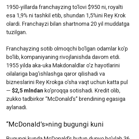
1950-yillarda franchayzing to‘lovi $950 ni, royalti
esa 1,9% ni tashkil etib, shundan 1,5%ini Rey Krok
olardi. Franchayzi bilan shartnoma 20 yil muddatga
tuzilgan.
Franchayzing sotib olmoqchi bo‘lgan odamlar ko‘p
bo‘lib, kompaniyaning rivojlanishda davom etdi.
1955 yilda aka-uka Makdonaldlar o‘z hayotlarini
oilalariga bag‘ishlashga qaror qilishadi va
bizneslarini Rey Krokga o‘sha vaqt uchun katta pul
—
$2,5 mlndan
ko‘proqqa sotishadi. Kredit olib,
zukko tadbirkor “McDonald’s” brendining egasiga
aylanadi.
“McDonald’s»ning bugungi kuni
Bugungi kunda McDonald’s butun dunyo bo‘ylab 36