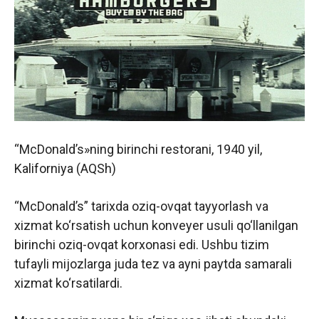
“McDonald’s»ning birinchi restorani, 1940 yil,
Kaliforniya (AQSh)
“McDonald’s” tarixda oziq-ovqat tayyorlash va
xizmat ko‘rsatish uchun konveyer usuli qo‘llanilgan
birinchi oziq-ovqat korxonasi edi. Ushbu tizim
tufayli mijozlarga juda tez va ayni paytda samarali
xizmat ko‘rsatilardi.