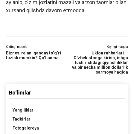
aylanib, o‘z mijozlarini mazali va arzon taomlar bilan
xursand qilishda davom etmoqda.
Oldingi maqola
Keyingi maqola
Biznes-rejani qanday to‘g‘ri
Uklon rahbarlari —
tuzish mumkin? Qo‘llanma
O‘zbekistonga kirish, ishga
tushirishdagi qiyinchiliklar
va bir necha million dollarlik
sarmoya haqida
Bo‘limlar
Yangiliklar
Tadbirlar
Fotogalereya