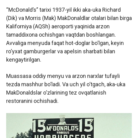
“McDonald’s” tarixi 1937-yil ikki aka-uka Richard
(Dik) va Morris (Mak) MakDonaldlar otalari bilan birga
Kaliforniya (AQSh) aeroporti yaqinida arzon
tamaddixona ochishgan vaqtdan boshlangan.
Avvaliga menyuda faqat hot-doglar bo‘lgan, keyin
ro‘yxat gamburgerlar va apelsin sharbati bilan
kengaytirilgan.
Muassasa oddiy menyu va arzon narxlar tufayli
tezda mashhur bo‘ladi. Va uch yil o‘tgach, aka-uka
MakDonaldslar o‘zlarining tez ovqatlanish
restoranini ochishadi.