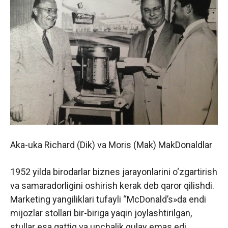
Aka-uka Richard (Dik) va Moris (Mak) MakDonaldlar
1952 yilda birodarlar biznes jarayonlarini o‘zgartirish
va samaradorligini oshirish kerak deb qaror qilishdi.
Marketing yangiliklari tufayli “McDonald’s»da endi
mijozlar stollari bir-biriga yaqin joylashtirilgan,
stullar esa qattiq va unchalik qulay emas edi.