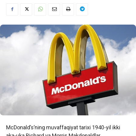
McDonald’s’ning muvaffaqiyat tarixi 1940-yil ikki
aka-uka Richard va Morris Makdonaldlar