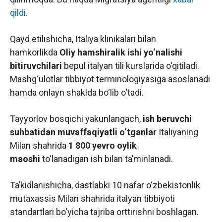
qildi.
Qayd etilishicha, Italiya klinikalari bilan
hamkorlikda
Oliy hamshiralik ishi yo‘nalishi
bitiruvchilari
bepul italyan tili kurslarida o‘qitiladi.
Mashg‘ulotlar tibbiyot terminologiyasiga asoslanadi
hamda onlayn shaklda bo‘lib o‘tadi.
Tayyorlov bosqichi yakunlangach,
ish beruvchi
suhbatidan muvaffaqiyatli o‘tganlar
Italiyaning
Milan shahrida
1 800 yevro oylik
maoshi
to‘lanadigan ish bilan taʼminlanadi.
Taʼkidlanishicha, dastlabki 10 nafar o‘zbekistonlik
mutaxassis Milan shahrida italyan tibbiyoti
standartlari bo‘yicha tajriba orttirishni boshlagan.