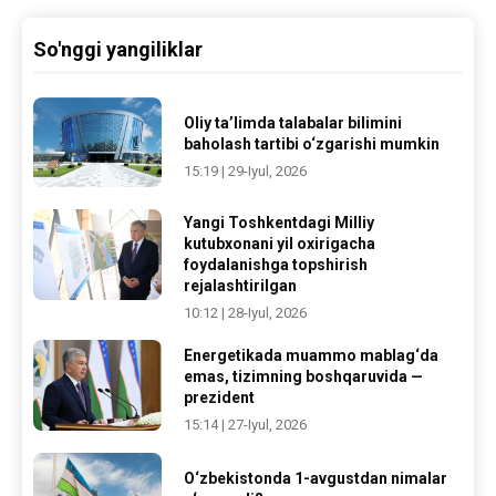
So'nggi yangiliklar
Oliy ta’limda talabalar bilimini
baholash tartibi o‘zgarishi mumkin
15:19 | 29-Iyul, 2026
Yangi Toshkentdagi Milliy
kutubxonani yil oxirigacha
foydalanishga topshirish
rejalashtirilgan
10:12 | 28-Iyul, 2026
Energetikada muammo mablag‘da
emas, tizimning boshqaruvida —
prezident
15:14 | 27-Iyul, 2026
O‘zbekistonda 1-avgustdan nimalar