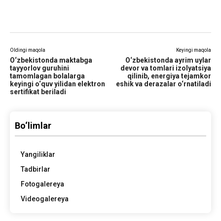
Oldingi maqola
Keyingi maqola
O‘zbekistonda maktabga
O‘zbekistonda ayrim uylar
tayyorlov guruhini
devor va tomlari izolyatsiya
tamomlagan bolalarga
qilinib, energiya tejamkor
keyingi o‘quv yilidan elektron
eshik va derazalar o‘rnatiladi
sertifikat beriladi
Bo‘limlar
Yangiliklar
Tadbirlar
Fotogalereya
Videogalereya