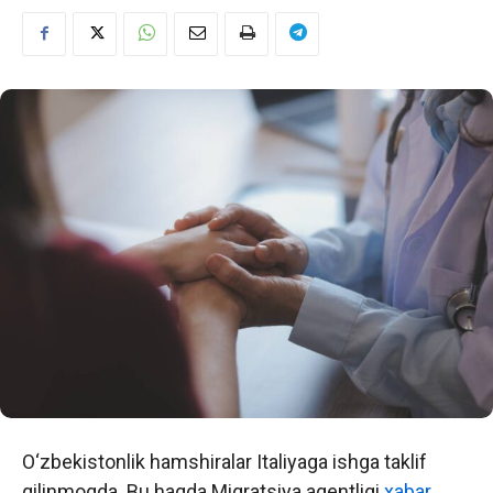
O‘zbekistonlik hamshiralar Italiyaga ishga taklif
qilinmoqda. Bu haqda Migratsiya agentligi
xabar