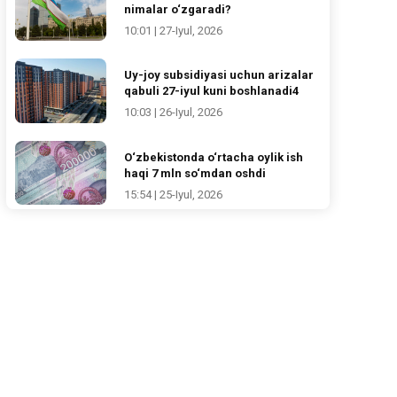
nimalar o‘zgaradi?
10:01 | 27-Iyul, 2026
Uy-joy subsidiyasi uchun arizalar
qabuli 27-iyul kuni boshlanadi4
10:03 | 26-Iyul, 2026
O‘zbekistonda o‘rtacha oylik ish
haqi 7 mln so‘mdan oshdi
15:54 | 25-Iyul, 2026