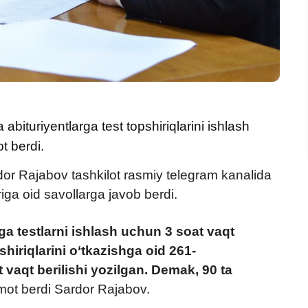
 abituriyentlarga test topshiriqlarini ishlash
t berdi.
rdor Rajabov tashkilot rasmiy telegram kanalida
riga oid savollarga javob berdi.
rga testlarni ishlash uchun 3 soat vaqt
shiriqlarini o‘tkazishga oid 261-
 vaqt berilishi yozilgan. Demak, 90 ta
mot berdi Sardor Rajabov.