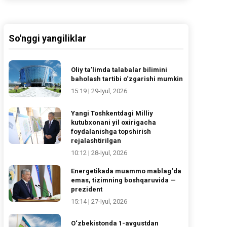
So'nggi yangiliklar
Oliy ta’limda talabalar bilimini
baholash tartibi o‘zgarishi mumkin
15:19 | 29-Iyul, 2026
Yangi Toshkentdagi Milliy
kutubxonani yil oxirigacha
foydalanishga topshirish
rejalashtirilgan
10:12 | 28-Iyul, 2026
Energetikada muammo mablag‘da
emas, tizimning boshqaruvida —
prezident
15:14 | 27-Iyul, 2026
O‘zbekistonda 1-avgustdan