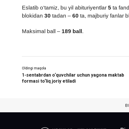
Eslatib o‘tamiz, bu yil abituriyentlar
5
ta fand
blokidan
30
tadan –
60
ta, majburiy fanlar 
Maksimal ball –
189 ball
.
Oldingi maqola
1-sentabrdan o‘quvchilar uchun yagona maktab
formasi to‘liq joriy etiladi
B