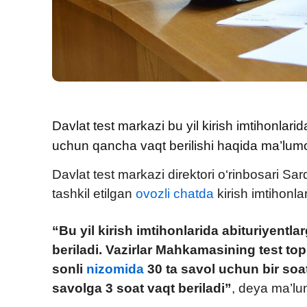
Davlat test markazi bu yil kirish imtihonlarida
uchun qancha vaqt berilishi haqida ma’lumo
Davlat test markazi direktori o‘rinbosari Sa
tashkil etilgan
ovozli chatda
kirish imtihonla
“Bu yil kirish imtihonlarida abituriyentla
beriladi. Vazirlar Mahkamasining test top
sonli
nizomida
30 ta savol uchun bir soat
savolga 3 soat vaqt beriladi”
, deya ma’lu