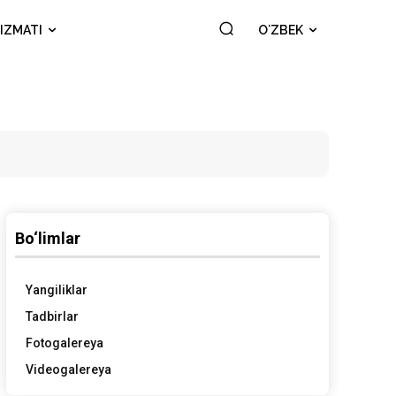
IZMATI
OʻZBEK
Bo‘limlar
Yangiliklar
Tadbirlar
Fotogalereya
Videogalereya