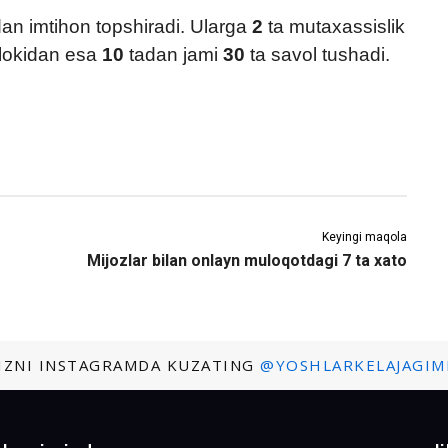
an imtihon topshiradi. Ularga
2
ta mutaxassislik
blokidan esa
10
tadan jami
30
ta savol tushadi.
Keyingi maqola
Mijozlar bilan onlayn muloqotdagi 7 ta xato
IZNI INSTAGRAMDA KUZATING
@YOSHLARKELAJAGIM