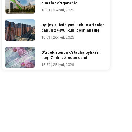
nimalar o‘zgaradi?
10:01 | 27-Iyul, 2026
Uy-joy subsidiyasi uchun arizalar
qabuli 27-iyul kuni boshlanadi4
10:03 | 26-Iyul, 2026
O‘zbekistonda o‘rtacha oylik ish
haqi 7 mln so‘mdan oshdi
15:54 | 25-Iyul, 2026