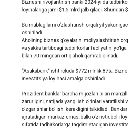
Biznesni rivojlantirish banki 2024-yilda tadbirkor
loyihalariga jami $1,5 mlrd jalb qiladi. Shundan $
Bu mablag‘larni o‘zlashtirish orqali yil yakunig
oshiriladi.
Aholining biznes g‘oyalarini moliyalashtirish orq
va yakka tartibdagi tadbirkorlar faoliyatini yo‘lga
bilan 70 mingdan ortiq aholi qamrab olinadi.
“Asakabank” ishtirokida $772 mlnlik 87ta, Bizne
investitsiya loyihasi amalga oshiriladi.
Prezident banklar barcha mijozlari bilan manzill
zarurligini, natijada yangi ish o‘rinlari yaratilis
o‘zgarishlar bo‘lishi kerakligini ta’kidladi. Banklar
ajratadigan markaz emas, balki o‘zi istiqbolli lo
sifatida tadbirkorlarga taqdim etadigan investitsiy