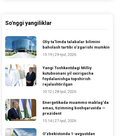
So'nggi yangiliklar
Oliy ta’limda talabalar bilimini
baholash tartibi o‘zgarishi mumkin
15:19 | 29-Iyul, 2026
Yangi Toshkentdagi Milliy
kutubxonani yil oxirigacha
foydalanishga topshirish
rejalashtirilgan
10:12 | 28-Iyul, 2026
Energetikada muammo mablag‘da
emas, tizimning boshqaruvida —
prezident
15:14 | 27-Iyul, 2026
O‘zbekistonda 1-avgustdan