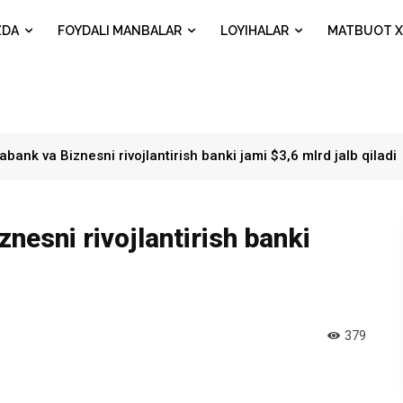
ZDA
FOYDALI MANBALAR
LOYIHALAR
MATBUOT X
abank va Biznesni rivojlantirish banki jami $3,6 mlrd jalb qiladi
nesni rivojlantirish banki
379