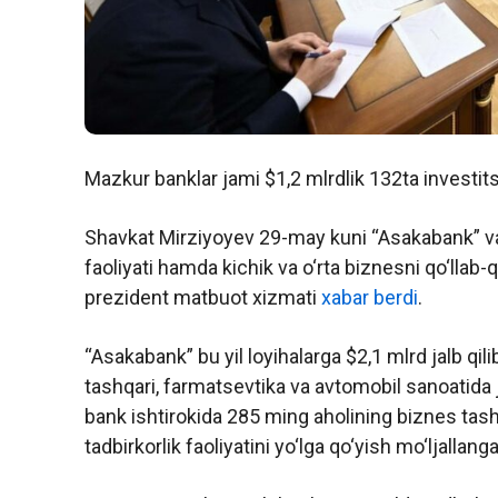
Mazkur banklar jami $1,2 mlrdlik 132ta investits
Shavkat Mirziyoyev 29-may kuni “Asakabank” va B
faoliyati hamda kichik va o‘rta biznesni qo‘llab
prezident matbuot xizmati
xabar berdi
.
“Asakabank” bu yil loyihalarga $2,1 mlrd jalb qili
tashqari, farmatsevtika va avtomobil sanoatida j
bank ishtirokida 285 ming aholining biznes tasha
tadbirkorlik faoliyatini yo‘lga qo‘yish mo‘ljallang