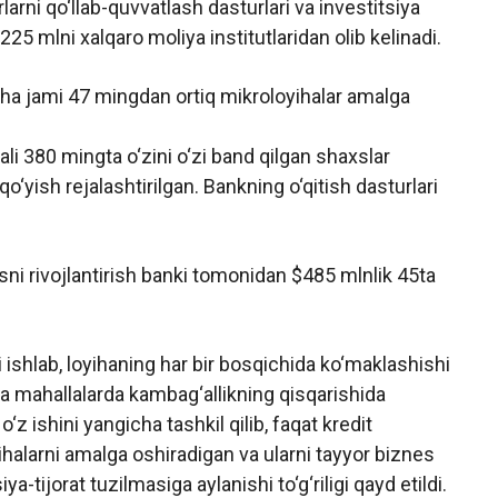
larni qo‘llab-quvvatlash dasturlari va investitsiya
225 mlni xalqaro moliya institutlaridan olib kelinadi.
acha jami 47 mingdan ortiq mikroloyihalar amalga
ali 380 mingta o‘zini o‘zi band qilgan shaxslar
 qo‘yish rejalashtirilgan. Bankning o‘qitish dasturlari
sni rivojlantirish banki tomonidan $485 mlnlik 45ta
i ishlab, loyihaning har bir bosqichida ko‘maklashishi
hi va mahallalarda kambag‘allikning qisqarishida
 o‘z ishini yangicha tashkil qilib, faqat kredit
yihalarni amalga oshiradigan va ularni tayyor biznes
a-tijorat tuzilmasiga aylanishi to‘g‘riligi qayd etildi.