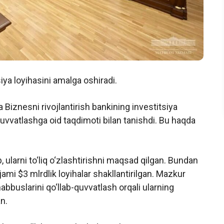
iya loyihasini amalga oshiradi.
iznesni rivojlantirish bankining investitsiya
-quvvatlashga oid taqdimoti bilan tanishdi. Bu haqda
b, ularni to‘liq o‘zlashtirishni maqsad qilgan. Bundan
ami $3 mlrdlik loyihalar shakllantirilgan. Mazkur
bbuslarini qo‘llab-quvvatlash orqali ularning
an.