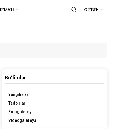
IZMATI
OʻZBEK
Bo‘limlar
Yangiliklar
Tadbirlar
Fotogalereya
Videogalereya