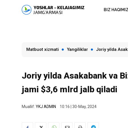
BIZ HAQIMI
Matbuot xizmati
Yangiliklar
Joriy yilda Asak
Joriy yilda Asakabank va Biz
jami $3,6 mlrd jalb qiladi
Muallif:
YKJ ADMIN
10:16 | 30-May, 2024