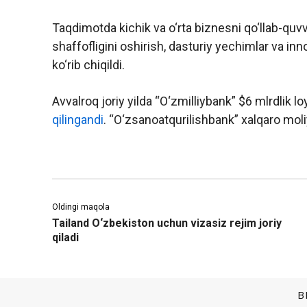
Taqdimotda kichik va o‘rta biznesni qo‘llab-quvv
shaffofligini oshirish, dasturiy yechimlar va inno
ko‘rib chiqildi.
Avvalroq joriy yilda “O‘zmilliybank” $6 mlrdlik l
qilingandi
. “O‘zsanoatqurilishbank” xalqaro moliy
Oldingi maqola
Tailand O‘zbekiston uchun vizasiz rejim joriy
qiladi
B