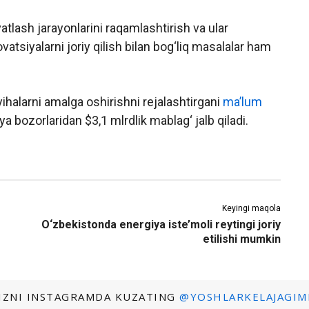
atlash jarayonlarini raqamlashtirish va ular
vatsiyalarni joriy qilish bilan bog‘liq masalalar ham
oyihalarni amalga oshirishni rejalashtirgani
ma’lum
a bozorlaridan $3,1 mlrdlik mablag‘ jalb qiladi.
Keyingi maqola
O‘zbekistonda energiya iste’moli reytingi joriy
etilishi mumkin
IZNI INSTAGRAMDA KUZATING
@YOSHLARKELAJAGIM