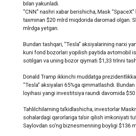
bilan yakunladi.
“CNN” nashri xabar berishicha, Mask “SpaceX” k
taxminan $20 mlrd miqdorida daromad olgan. 
mlrdga yetgan.
Bundan tashqari, “Tesla” aksiyalarining narxi ya
kuni fond bozorlari yopilish paytida avtomobil 
sotilgan va uning bozor qiymati $1,33 trlnni tash
Donald Tramp ikkinchi muddatga prezidentlikka
“Tesla” aksiyalari 65%ga qimmatlashdi. Bundan t
loyihasi yangi investitsiya raundi davomida $5
Tahlilchilarning ta’kidlashicha, investorlar Ma
sohalardagi qarorlariga ta’sir qilish imkoniyati t
Saylovdan so‘ng biznesmenning boyligi $136 m