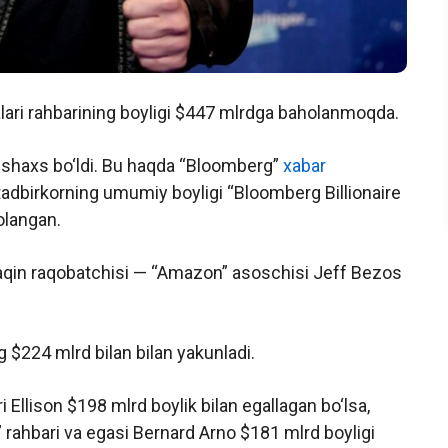
lari rahbarining boyligi $447 mlrdga baholanmoqda.
 shaxs bo‘ldi. Bu haqda “Bloomberg”
xabar
k tadbirkorning umumiy boyligi “Bloomberg Billionaire
olangan.
aqin raqobatchisi — “Amazon” asoschisi Jeff Bezos
 $224 mlrd bilan
bilan yakunladi.
 Ellison $198 mlrd boylik bilan egallagan bo‘lsa,
 rahbari va egasi Bernard Arno $181 mlrd boyligi