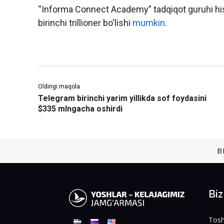
“Informa Connect Academy” tadqiqot guruhi his
birinchi trillioner bo‘lishi
mumkin
.
Oldingi maqola
Telegram birinchi yarim yillikda sof foydasini
$335 mlngacha oshirdi
B
Bi
Tosh