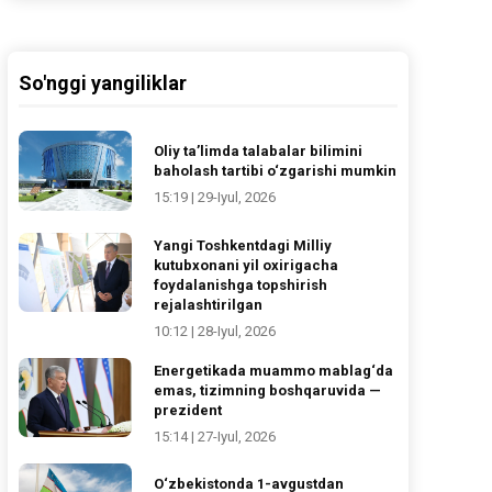
So'nggi yangiliklar
Oliy ta’limda talabalar bilimini
baholash tartibi o‘zgarishi mumkin
15:19 | 29-Iyul, 2026
Yangi Toshkentdagi Milliy
kutubxonani yil oxirigacha
foydalanishga topshirish
rejalashtirilgan
10:12 | 28-Iyul, 2026
Energetikada muammo mablag‘da
emas, tizimning boshqaruvida —
prezident
15:14 | 27-Iyul, 2026
O‘zbekistonda 1-avgustdan