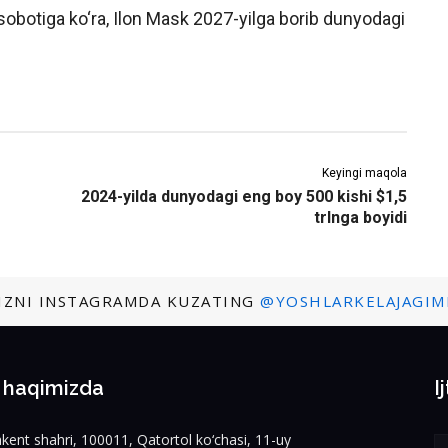
obotiga ko‘ra, Ilon Mask 2027-yilga borib dunyodagi
Keyingi maqola
2024-yilda dunyodagi eng boy 500 kishi $1,5
trlnga boyidi
IZNI INSTAGRAMDA KUZATING
@YOSHLARKELAJAGIM
z haqimizda
I
kent shahri, 100011, Qatortol ko‘chasi, 11-uy