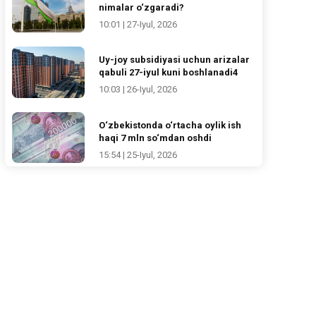
nimalar o‘zgaradi?
10:01 | 27-Iyul, 2026
Uy-joy subsidiyasi uchun arizalar
qabuli 27-iyul kuni boshlanadi4
10:03 | 26-Iyul, 2026
O‘zbekistonda o‘rtacha oylik ish
haqi 7 mln so‘mdan oshdi
15:54 | 25-Iyul, 2026