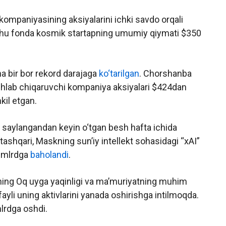
ompaniyasining aksiyalarini ichki savdo orqali
Shu fonda kosmik startapning umumiy qiymati $350
na bir bor rekord darajaga
ko‘tarilgan
. Chorshanba
ishlab chiqaruvchi kompaniya aksiyalari $424dan
kil etgan.
 saylangandan keyin o‘tgan besh hafta ichida
ashqari, Maskning sun’iy intellekt sohasidagi “xAI”
0 mlrdga
baholandi
.
skning Oq uyga yaqinligi va ma’muriyatning muhim
ufayli uning aktivlarini yanada oshirishga intilmoqda.
lrdga oshdi.