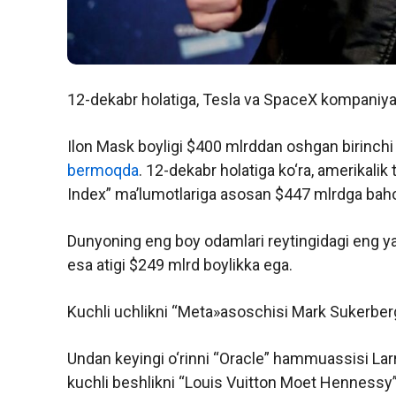
12-dekabr holatiga, Tesla va SpaceX kompaniya
Ilon Mask boyligi $400 mlrddan oshgan birinchi
bermoqda
. 12-dekabr holatiga ko‘ra, amerikali
Index” ma’lumotlariga asosan $447 mlrdga bah
Dunyoning eng boy odamlari reytingidagi eng y
esa atigi $249 mlrd boylikka ega.
Kuchli uchlikni
“Meta»asoschisi Mark Sukerberg
Undan keyingi o‘rinni “Oracle” hammuassisi Larri
kuchli beshlikni “Louis Vuitton Moet Hennessy”