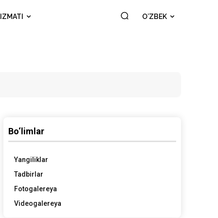
IZMATI
OʻZBEK
Bo‘limlar
Yangiliklar
Tadbirlar
Fotogalereya
Videogalereya