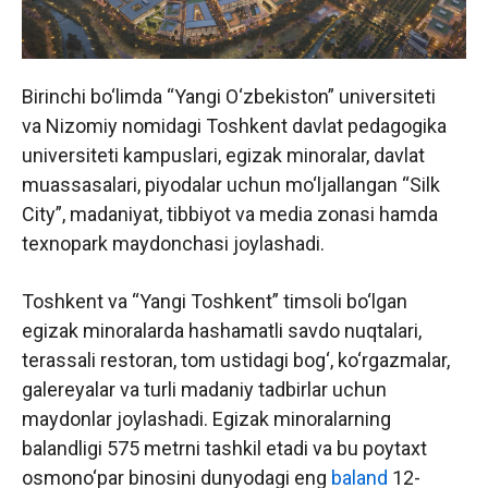
Birinchi bo‘limda “Yangi O‘zbekiston” universiteti
va Nizomiy nomidagi Toshkent davlat pedagogika
universiteti kampuslari, egizak minoralar, davlat
muassasalari, piyodalar uchun mo‘ljallangan “Silk
City”, madaniyat, tibbiyot va media zonasi hamda
texnopark maydonchasi joylashadi.
Toshkent va “Yangi Toshkent” timsoli bo‘lgan
egizak minoralarda hashamatli savdo nuqtalari,
terassali restoran, tom ustidagi bog‘, ko‘rgazmalar,
galereyalar va turli madaniy tadbirlar uchun
maydonlar joylashadi. Egizak minoralarning
balandligi 575 metrni tashkil etadi va bu poytaxt
osmono‘par binosini dunyodagi eng
baland
12-