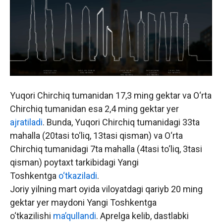
Yuqori Chirchiq tumanidan 17,3 ming gektar va O‘rta
Chirchiq tumanidan esa 2,4 ming gektar yer
ajratiladi
. Bunda, Yuqori Chirchiq tumanidagi 33ta
mahalla (20tasi to‘liq, 13tasi qisman) va O‘rta
Chirchiq tumanidagi 7ta mahalla (4tasi to‘liq, 3tasi
qisman) poytaxt tarkibidagi Yangi
Toshkentga
o‘tkaziladi
.
Joriy yilning mart oyida viloyatdagi qariyb 20 ming
gektar yer maydoni Yangi Toshkentga
o‘tkazilishi
ma’qullandi
. Aprelga kelib, dastlabki