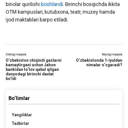
binolar qurilishi
boshlandi
. Birinchi bosqichda ikkita
OTM kampuslari, kutubxona, teatr, muzey hamda
ijod maktablari barpo etiladi.
Oldingi maqola
Keyingi maqola
O‘zbekiston chiqindi gazlarni
O‘zbekistonda 1-iyuldan
kamaytirgani uchun Jahon
nimalar o‘zgaradi?
bankidan to‘lov qabul qilgan
dunyodagi birinchi davlat
bo‘ldi
Bo‘limlar
Yangiliklar
Tadbirlar