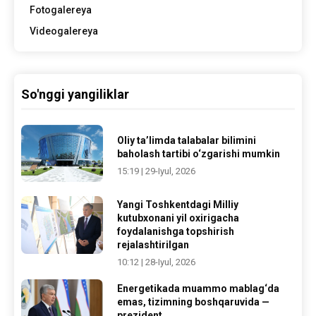
Fotogalereya
Videogalereya
So'nggi yangiliklar
Oliy ta’limda talabalar bilimini
baholash tartibi o‘zgarishi mumkin
15:19 | 29-Iyul, 2026
Yangi Toshkentdagi Milliy
kutubxonani yil oxirigacha
foydalanishga topshirish
rejalashtirilgan
10:12 | 28-Iyul, 2026
Energetikada muammo mablag‘da
emas, tizimning boshqaruvida —
prezident