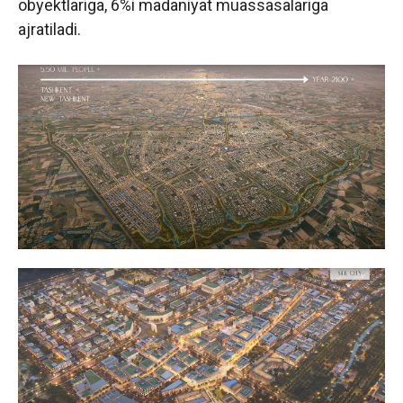
obyektlariga, 6%i madaniyat muassasalariga
ajratiladi.