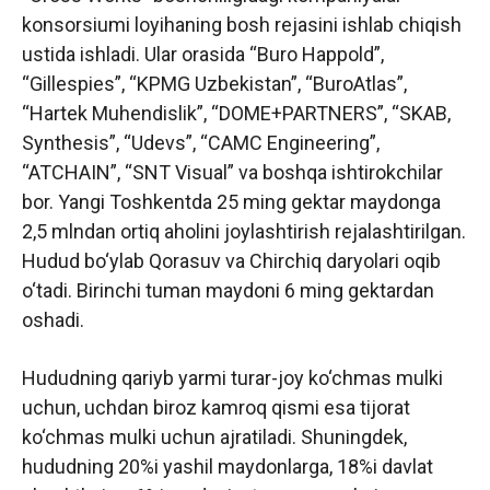
konsorsiumi loyihaning bosh rejasini ishlab chiqish
ustida ishladi. Ular orasida “Buro Happold”,
“Gillespies”, “KPMG Uzbekistan”, “BuroAtlas”,
“Hartek Muhendislik”, “DOME+PARTNERS”, “SKAB,
Synthesis”, “Udevs”, “CAMC Engineering”,
“ATCHAIN”, “SNT Visual” va boshqa ishtirokchilar
bor. Yangi Toshkentda 25 ming gektar maydonga
2,5 mlndan ortiq aholini joylashtirish rejalashtirilgan.
Hudud bo‘ylab Qorasuv va Chirchiq daryolari oqib
o‘tadi. Birinchi tuman maydoni 6 ming gektardan
oshadi.
Hududning qariyb yarmi turar-joy ko‘chmas mulki
uchun, uchdan biroz kamroq qismi esa tijorat
ko‘chmas mulki uchun ajratiladi. Shuningdek,
hududning 20%i yashil maydonlarga, 18%i davlat