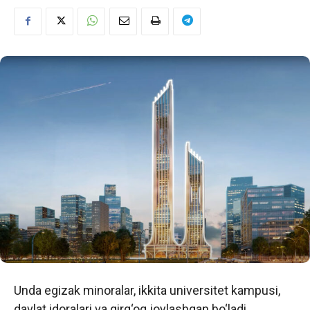
Unda egizak minoralar, ikkita universitet kampusi,
davlat idoralari va qirg‘oq joylashgan bo‘ladi.