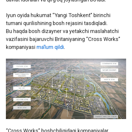
Iyun oyida hukumat “Yangi Toshkent” birinchi
tumani qurilishining bosh rejasini tasdiqladi.
Bu haqda bosh dizayner va yetakchi maslahatchi
vazifasini bajaruvchi Britaniyaning “Cross Works”
kompaniyasi
ma’lum qildi
.
“Cross Works” boshchiligidagi kompaniyalar