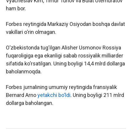
Vyacheslav Kim, Timur Turlov va Bulat Utemuratov
ham bor.
Forbes reytingida Markaziy Osiyodan boshqa davlat
vakillari o‘rin olmagan.
O‘zbekistonda tug‘ilgan Alisher Usmonov Rossiya
fuqaroligiga ega ekanligi sabab rossiyalik milliarder
sifatida ko‘rsatilgan. Uning boyligi 14,4 mlrd dollarga
baholanmoqda.
Forbes jurnalining umumiy reytingida fransiyalik
Bernard Arno
yetakchi bo‘ldi
. Uning boyligi 211 mlrd
dollarga baholangan.