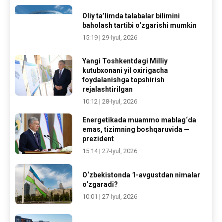
Oliy ta’limda talabalar bilimini
baholash tartibi o‘zgarishi mumkin
15:19 | 29-Iyul, 2026
Yangi Toshkentdagi Milliy
kutubxonani yil oxirigacha
foydalanishga topshirish
rejalashtirilgan
10:12 | 28-Iyul, 2026
Energetikada muammo mablag‘da
emas, tizimning boshqaruvida —
prezident
15:14 | 27-Iyul, 2026
O‘zbekistonda 1-avgustdan nimalar
o‘zgaradi?
10:01 | 27-Iyul, 2026