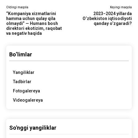
Oldingi maqola
Keyingi maqola
“Kompaniya xizmatlarini
2023−2024 yillarda
hamma uchun qulay qila
O‘zbekiston iqtisodiyoti
olmaydi” — Humans bosh
qanday o‘zgaradi?
direktori ekotizim, raqobat
va negativ haqida
Bo‘limlar
Yangiliklar
Tadbirlar
Fotogalereya
Videogalereya
So'nggi yangiliklar