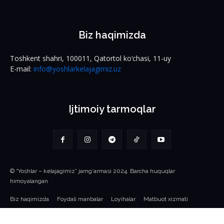
Biz haqimizda
Toshkent shahri, 100011, Qatortol ko‘chasi, 11-uy
E-mail:
info@yoshlarkelajagimiz.uz
Ijtimoiy tarmoqlar
© “Yoshlar – kelajagimiz” jamg‘armasi 2024. Barcha huquqlar
himoyalangan
Biz haqimizda
Foydali manbalar
Loyihalar
Matbuot xizmati