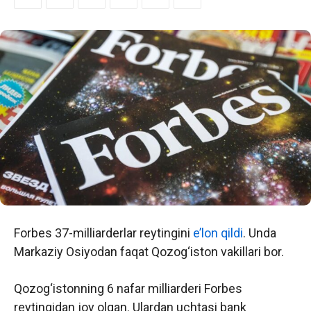
Forbes 37-milliarderlar reytingini
e’lon qildi
. Unda
Markaziy Osiyodan faqat Qozog‘iston vakillari bor.
Qozog‘istonning 6 nafar milliarderi Forbes
reytingidan joy olgan. Ulardan uchtasi bank