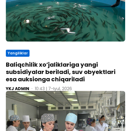
Yangiliklar
Baliqchilik xo‘jaliklariga yangi
subsidiyalar beriladi, suv obyektlari
esa auksionga chiqariladi
YKJ ADMIN
-
10:43 | 7-Iyul, 2026