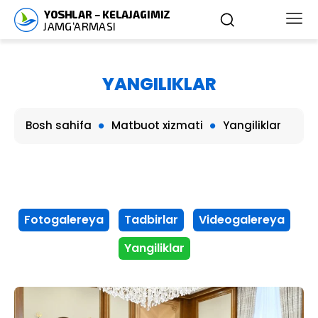
YANGILIKLAR
Bosh sahifa
Matbuot xizmati
Yangiliklar
Fotogalereya
Tadbirlar
Videogalereya
Yangiliklar