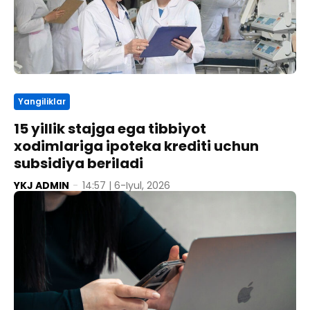
Yangiliklar
15 yillik stajga ega tibbiyot
xodimlariga ipoteka krediti uchun
subsidiya beriladi
YKJ ADMIN
-
14:57 | 6-Iyul, 2026