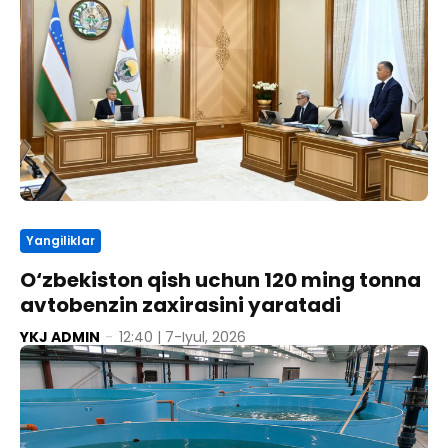
Yangiliklar
O‘zbekiston qish uchun 120 ming tonna
avtobenzin zaxirasini yaratadi
YKJ ADMIN
-
12:40 | 7-Iyul, 2026