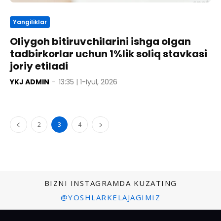
Yangiliklar
Oliygoh bitiruvchilarini ishga olgan
tadbirkorlar uchun 1%lik soliq stavkasi
joriy etiladi
YKJ ADMIN
-
13:35 | 1-Iyul, 2026
2
3
4
BIZNI INSTAGRAMDA KUZATING
@YOSHLARKELAJAGIMIZ