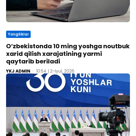
Yangiliklar
O‘zbekistonda 10 ming yoshga noutbuk
xarid qilish xarajatining yarmi
qaytarib beriladi
YKJ ADMIN
-
10:54 | 2-Iyul, 2026