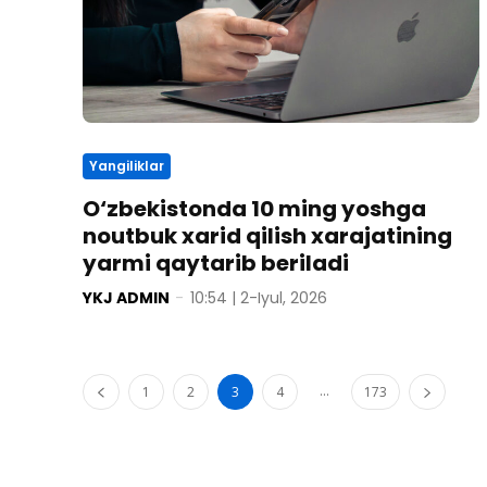
Yangiliklar
O‘zbekistonda 10 ming yoshga
noutbuk xarid qilish xarajatining
yarmi qaytarib beriladi
YKJ ADMIN
-
10:54 | 2-Iyul, 2026
...
1
2
3
4
173