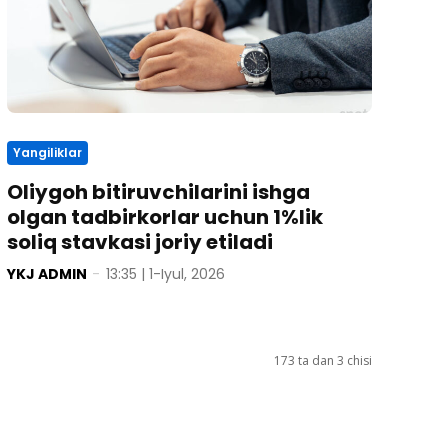
Yangiliklar
Oliygoh bitiruvchilarini ishga
olgan tadbirkorlar uchun 1%lik
soliq stavkasi joriy etiladi
YKJ ADMIN
-
13:35 | 1-Iyul, 2026
173 ta dan 3 chisi