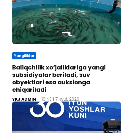
Yangiliklar
Baliqchilik xo‘jaliklariga yangi
subsidiyalar beriladi, suv
obyektlari esa auksionga
chiqariladi
YKJ ADMIN
-
10:43 | 7-Iyul, 2026