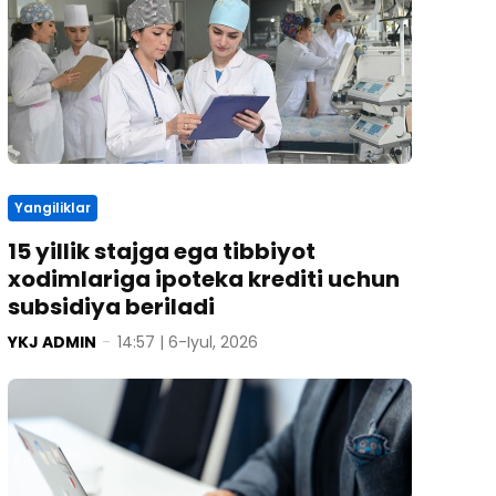
Yangiliklar
15 yillik stajga ega tibbiyot
xodimlariga ipoteka krediti uchun
subsidiya beriladi
YKJ ADMIN
-
14:57 | 6-Iyul, 2026