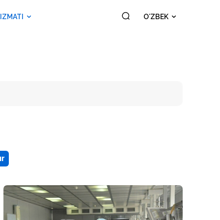
IZMATI
OʻZBEK
ar