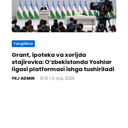
Yangiliklar
Grant, ipoteka va xorijda
stajirovka: O‘zbekistonda Yoshlar
ligasi platformasi ishga tushiriladi
YKJ ADMIN
-
10:10 | 2-Iyul, 2026