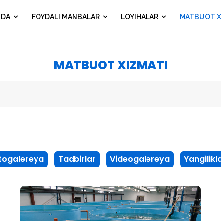
ZDA
FOYDALI MANBALAR
LOYIHALAR
MATBUOT X
MATBUOT XIZMATI
togalereya
Tadbirlar
Videogalereya
Yangilikl