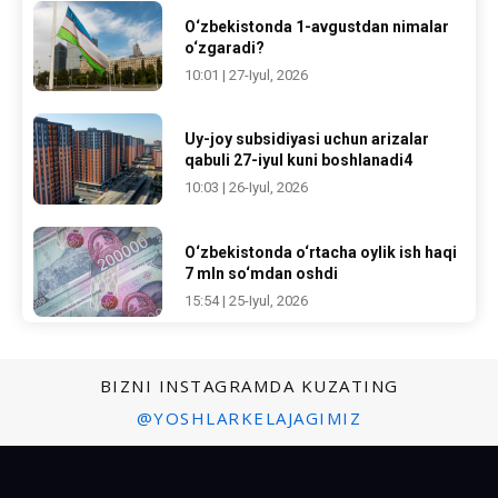
O‘zbekistonda 1-avgustdan nimalar
o‘zgaradi?
10:01 | 27-Iyul, 2026
Uy-joy subsidiyasi uchun arizalar
qabuli 27-iyul kuni boshlanadi4
10:03 | 26-Iyul, 2026
O‘zbekistonda o‘rtacha oylik ish haqi
7 mln so‘mdan oshdi
15:54 | 25-Iyul, 2026
BIZNI INSTAGRAMDA KUZATING
@YOSHLARKELAJAGIMIZ