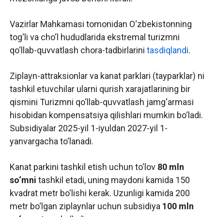
Vazirlar Mahkamasi tomonidan O‘zbekistonning
tog‘li va cho‘l hududlarida ekstremal turizmni
qo‘llab-quvvatlash chora-tadbirlarini
tasdiqlandi
.
Ziplayn-attraksionlar va kanat parklari (tayparklar) ni
tashkil etuvchilar ularni qurish xarajatlarining bir
qismini Turizmni qo‘llab-quvvatlash jamg‘armasi
hisobidan kompensatsiya qilishlari mumkin bo‘ladi.
Subsidiyalar 2025-yil 1-iyuldan 2027-yil 1-
yanvargacha to‘lanadi.
Kanat parkini tashkil etish uchun to‘lov
80 mln
so‘m
ni
tashkil etadi, uning maydoni kamida 150
kvadrat metr bo‘lishi kerak. Uzunligi kamida 200
metr bo‘lgan ziplaynlar uchun subsidiya
100 mln