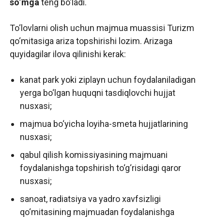
so‘mga
teng bo‘ladi.
To‘lovlarni olish uchun majmua muassisi Turizm
qo‘mitasiga ariza topshirishi lozim. Arizaga
quyidagilar ilova qilinishi kerak:
kanat park yoki ziplayn uchun foydalaniladigan
yerga bo‘lgan huquqni tasdiqlovchi hujjat
nusxasi;
majmua bo‘yicha loyiha-smeta hujjatlarining
nusxasi;
qabul qilish komissiyasining majmuani
foydalanishga topshirish to‘g‘risidagi qaror
nusxasi;
sanoat, radiatsiya va yadro xavfsizligi
qo‘mitasining majmuadan foydalanishga