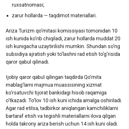
ruxsatnomasi;
zarur hollarda — taqdimot materiallari.
Ariza Turizm qo‘mitasi komissiyasi tomonidan 10
ish kunida ko‘rib chiqiladi, zarur hollarda muddat 20
ish kunigacha uzaytirilishi mumkin. Shundan so‘ng
subsidiya ajratish yoki to‘lashni rad etish to‘g‘risida
qaror qabul qilinadi.
Ijobiy qaror qabul qilingan taqdirda Qo‘mita
mablag‘larni majmua muassisining xizmat
ko‘rsatuvchi tijorat bankidagi hisob raqamiga
o‘tkazadi. To‘lov 10 ish kuni ichida amalga oshiriladi.
Agar rad etilsa, tadbirkor aniqlangan kamchiliklarni
bartaraf etish va tegishli materiallarni ilova qilgan
holda takroriy ariza berish uchun 14 ish kuni oladi.