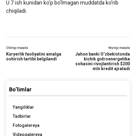
U 7 ish kunidan ko‘p bo‘lmagan muddatda ko‘rib
chiqiladi.
Oldingi maqola
Keyingi maqola
Kuryerlik faoliyatini amalga
Jahon banki O‘zbekistonda
oshirish tartibi belgilandi
kichik gidroenergetika
sohasini rivojlantirish $200
mln kredit ajratadi
Bo‘limlar
Yangiliklar
Tadbirlar
Fotogalereya
Videogalereya