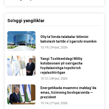
So'nggi yangiliklar
Oliy ta’limda talabalar bilimini
baholash tartibi o‘zgarishi mumkin
15:19 | 29-Iyul, 2026
Yangi Toshkentdagi Milliy
kutubxonani yil oxirigacha
foydalanishga topshirish
rejalashtirilgan
10:12 | 28-Iyul, 2026
Energetikada muammo mablag‘da
emas, tizimning boshqaruvida —
prezident
15:14 | 27-Iyul, 2026