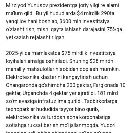
Mirziyod Yunusov prezidentga joriy yilgi rejalarni
ma’lum qildi. Bu yil hududlarda $4 mlrdlik 290ta
yangi loyihani boshlab, $600 mln investitsiya
o‘zlashtirish, misni qayta ishlash darajasini 75%ga
yetkazish rejalashtirilgan.
2025-yilda mamlakatda $75 mlrdlik investitsiya
loyihalari amalga oshiriladi. Shuning $28 mlrdni
mahalliy mahsulotlar hisobidan qoplash mumkin.
Elektrotexnika klasterini kengaytirish uchun
Ohangaronda qo‘shimcha 200 gektar, Farg‘onada 10
gektar, Urganchda 4 gektar yer ajratildi. 181 mlrd
so‘m evaziga infratuzilma qurildi. Tadbirkorlarga
texnoparklar hududida tayyor bino qurib,
elektrotexnika va turdosh soha korxonalariga
sotishga ruxsat berish mo‘ljallanmoqda. Yuqori