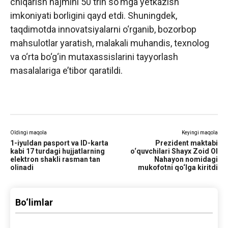
chiqarish hajmini 50 trln so‘mga yetkazish
imkoniyati borligini qayd etdi. Shuningdek,
taqdimotda innovatsiyalarni o‘rganib, bozorbop
mahsulotlar yaratish, malakali muhandis, texnolog
va o‘rta bo‘g‘in mutaxassislarini tayyorlash
masalalariga e’tibor qaratildi.
Oldingi maqola
Keyingi maqola
1-iyuldan pasport va ID-karta
Prezident maktabi
kabi 17 turdagi hujjatlarning
o‘quvchilari Shayx Zoid Ol
elektron shakli rasman tan
Nahayon nomidagi
olinadi
mukofotni qo‘lga kiritdi
Bo‘limlar