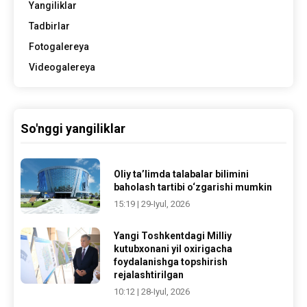
Yangiliklar
Tadbirlar
Fotogalereya
Videogalereya
So'nggi yangiliklar
Oliy ta’limda talabalar bilimini
baholash tartibi o‘zgarishi mumkin
15:19 | 29-Iyul, 2026
Yangi Toshkentdagi Milliy
kutubxonani yil oxirigacha
foydalanishga topshirish
rejalashtirilgan
10:12 | 28-Iyul, 2026