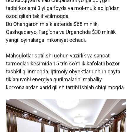
texnologiyali ishlab chiqarishni yo‘lga qo‘ygan
tadbirkorlarni 3 yilga foyda va mol-mulk solig‘idan
ozod qilish taklif etilmoqda.
Bu Ohangaron mis klasterida $68 mlnlik,
Qashqadaryo, Farg‘ona va Urganchda $30 mlnlik
yangi loyihalarga imkoniyat ochadi.
Mahsulotlar sotilishi uchun vazirlik va sanoat
tarmoqlari kesimida 15 trln so‘mlik kafolatli bozor
tashkil qilinmoqda. Ijtimoiy obyektlar uchun qayta
tiklanuvchi energiya qurilmalarini mahalliy
korxonalardan xarid qilish tartibi ishlab chiqilmoqda.