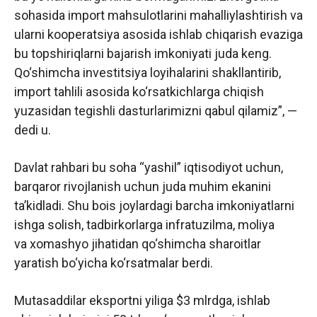
sohasida import mahsulotlarini mahalliylashtirish va
ularni kooperatsiya asosida ishlab chiqarish evaziga
bu topshiriqlarni bajarish imkoniyati juda keng.
Qo‘shimcha investitsiya loyihalarini shakllantirib,
import tahlili asosida ko‘rsatkichlarga chiqish
yuzasidan tegishli dasturlarimizni qabul qilamiz”, —
dedi u.
Davlat rahbari bu soha “yashil” iqtisodiyot uchun,
barqaror rivojlanish uchun juda muhim ekanini
ta’kidladi. Shu bois joylardagi barcha imkoniyatlarni
ishga solish, tadbirkorlarga infratuzilma, moliya
va xomashyo jihatidan qo‘shimcha sharoitlar
yaratish bo‘yicha ko‘rsatmalar berdi.
Mutasaddilar eksportni yiliga $3 mlrdga, ishlab