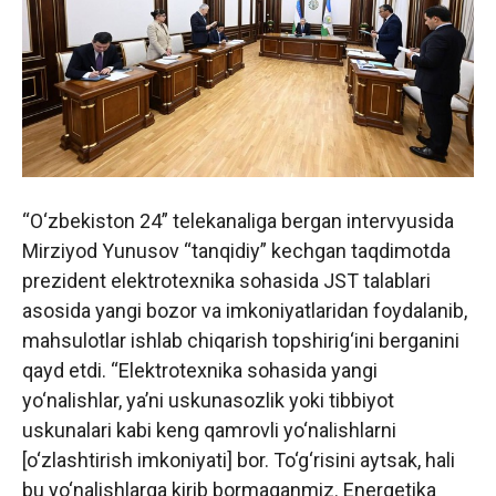
“O‘zbekiston 24” telekanaliga bergan intervyusida
Mirziyod Yunusov “tanqidiy” kechgan taqdimotda
prezident elektrotexnika sohasida JST talablari
asosida yangi bozor va imkoniyatlaridan foydalanib,
mahsulotlar ishlab chiqarish topshirig‘ini berganini
qayd etdi. “Elektrotexnika sohasida yangi
yo‘nalishlar, ya’ni uskunasozlik yoki tibbiyot
uskunalari kabi keng qamrovli yo‘nalishlarni
[o‘zlashtirish imkoniyati] bor. To‘g‘risini aytsak, hali
bu yo‘nalishlarga kirib bormaganmiz. Energetika