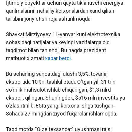
Ijtimoiy obyektlar uchun qayta tiklanuvchi energiya
qurilmalarini mahalliy korxonalardan xarid qilish
tartibini joriy etish rejalashtirilmoqda.
Shavkat Mirziyoyev 11-yanvar kuni elektrotexnika
sohasidagi natijalar va keyingi vazifalarga oid
taqdimot bilan tanishdi. Bu haqda prezident
matbuot xizmati
xabar berdi
.
Bu sohaning sanoatdagi ulushi 3,5%, tovarlar
eksportida 10%ni tashkil etadi. O‘tgan yili 31 trln
so‘mlik mahsulot ishlab chiqarilgan, $1,3 mlrd
eksport qilingan. Shuningdek, $516 mln investitsiya
o‘zlashtirilib, 85ta yangi korxona ishga tushgan.
Sohada 27 mingdan ziyod fuqarolar ishlamoqda.
Taqdimotda “O‘zeltexsanoat” uyushmasi raisi