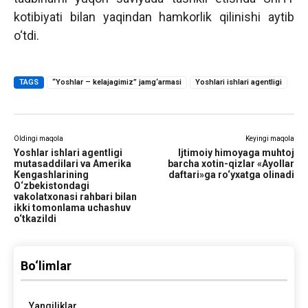
kotibiyati bilan yaqindan hamkorlik qilinishi aytib
o‘tdi.
TAGS
“Yoshlar – kelajagimiz” jamg‘armasi
Yoshlari ishlari agentligi
Oldingi maqola
Keyingi maqola
Yoshlar ishlari agentligi
Ijtimoiy himoyaga muhtoj
mutasaddilari va Amerika
barcha xotin-qizlar «Ayollar
Kengashlarining
daftari»ga ro‘yxatga olinadi
O‘zbekistondagi
vakolatxonasi rahbari bilan
ikki tomonlama uchashuv
o‘tkazildi
Bo‘limlar
Yangiliklar