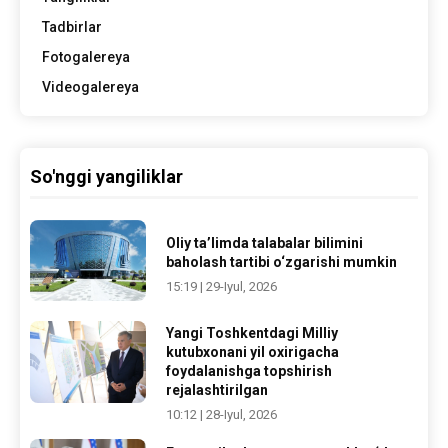
Tadbirlar
Fotogalereya
Videogalereya
So'nggi yangiliklar
Oliy ta’limda talabalar bilimini
baholash tartibi o‘zgarishi mumkin
15:19 | 29-Iyul, 2026
Yangi Toshkentdagi Milliy
kutubxonani yil oxirigacha
foydalanishga topshirish
rejalashtirilgan
10:12 | 28-Iyul, 2026