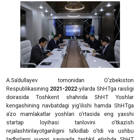
A.Sa’dullayev tomonidan O‘zbekiston
Respublikasining
2021-2022
-yilarda ShHTga raisligi
doirasida Toshkent shahrida ShHT Yoshlar
kengashining navbatdagi yig‘ilishi hamda ShHTga
a’zo mamlakatlar yoshlari o‘rtasida eng yaxshi
startap loyihasi tanlovini o‘tkazish
rejalashtirilayotganligini ta’kidlab o‘tdi va ushbu
tadbirlarni yuqori saviyada tashkil etishda ShHT